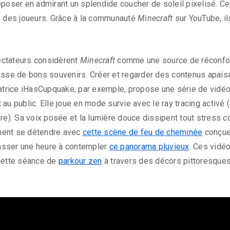
eposer en admirant un splendide coucher de soleil pixelisé. 
e des joueurs. Grâce à la communauté
Minecraft
sur YouTube, il
ectateurs considèrent
Minecraft
comme une source de réconfor
aisse de bons souvenirs. Créer et regarder des contenus apais
éatrice iHasCupquake, par exemple, propose une série de vidéo
au public. Elle joue en mode survie avec le ray tracing activé
ère). Sa voix posée et la lumière douce dissipent tout stress
ment se détendre avec
cette scène de feu de cheminée
conçue
 passer une heure à contempler
ce panorama pluvieux
. Ces vidé
 cette séance de
parkour zen
à travers des décors pittoresques