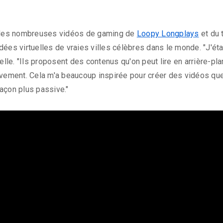
e des nombreuses vidéos de gaming de
Loopy Longplays
et du 
dées virtuelles de vraies villes célèbres dans le monde. "J'ét
-elle. "Ils proposent des contenus qu'on peut lire en arrière-pl
ivement. Cela m'a beaucoup inspirée pour créer des vidéos qu
açon plus passive."