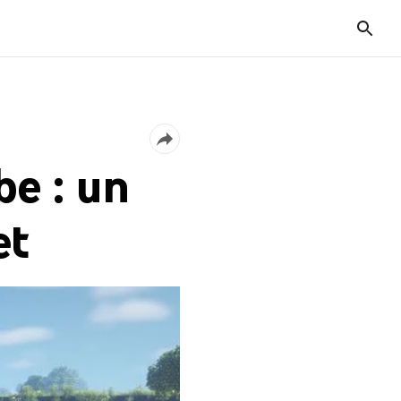
e : un
et