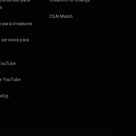
 contenido para
Creators for Change
s
CSAI Match
n para creadores
e servicios para
 YouTube
de YouTube
xtUp