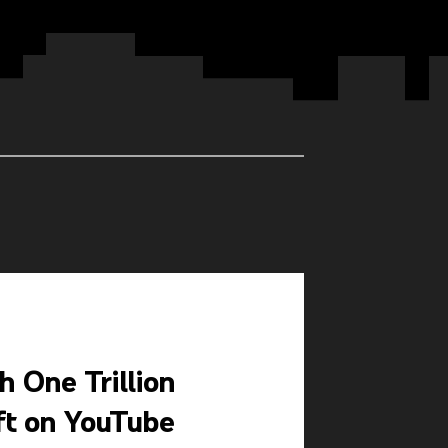
 One Trillion
ft on YouTube