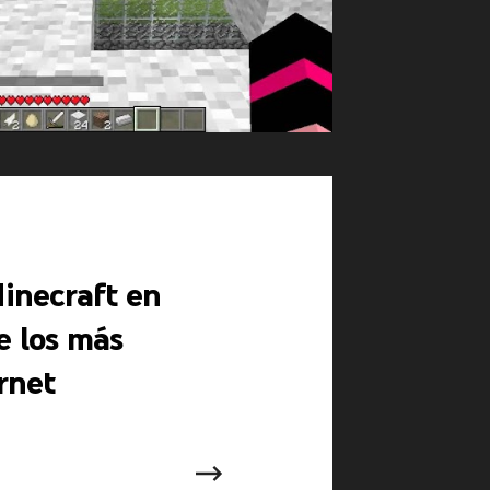
inecraft en
e los más
rnet