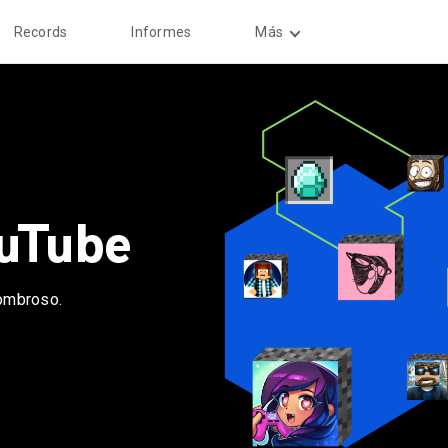
Records
Informes
Más
ouTube
ombroso.