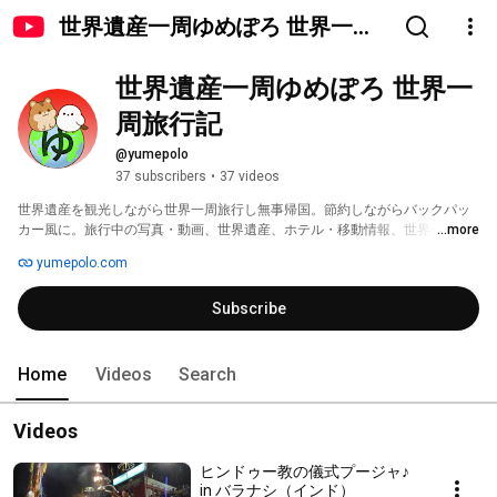
世界遺産一周ゆめぽろ 世界一周
旅行記
世界遺産一周ゆめぽろ 世界一
周旅行記
@yumepolo
37 subscribers
•
37 videos
世界遺産を観光しながら世界一周旅行し無事帰国。節約しながらバックパッ
カー風に。旅行中の写真・動画、世界遺産、ホテル・移動情報、世界一周ブ
...more
ログ更新。 
yumepolo.com
Subscribe
Home
Videos
Search
Videos
ヒンドゥー教の儀式プージャ♪
in バラナシ（インド）