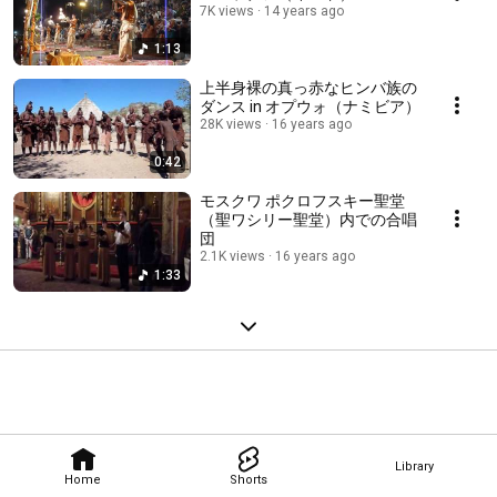
7K views
14 years ago
1:13
上半身裸の真っ赤なヒンバ族の
ダンス in オプウォ（ナミビア）
28K views
16 years ago
0:42
モスクワ ポクロフスキー聖堂
（聖ワシリー聖堂）内での合唱
団
2.1K views
16 years ago
1:33
Library
Home
Shorts