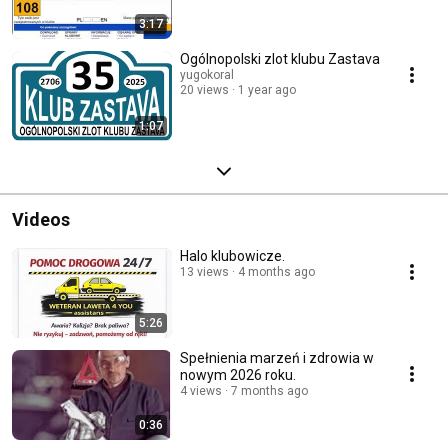
3:17
Ogólnopolski zlot klubu Zastava
yugokoral
20 views
1 year ago
1:07
Videos
Halo klubowicze.
13 views
4 months ago
5:26
Spełnienia marzeń i zdrowia w
nowym 2026 roku.
4 views
7 months ago
0:36