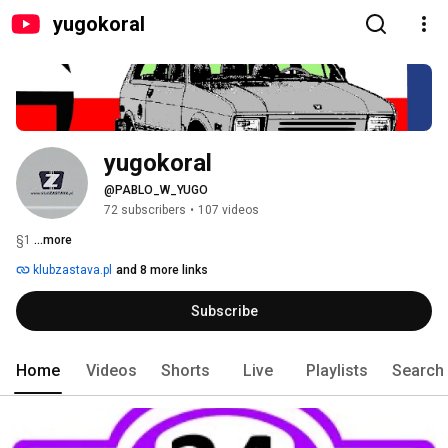
yugokoral
yugokoral
@PABLO_W_YUGO
72 subscribers
•
107 videos
§1 
...more
klubzastava.pl
and 8 more links
Subscribe
Home
Videos
Shorts
Live
Playlists
Search