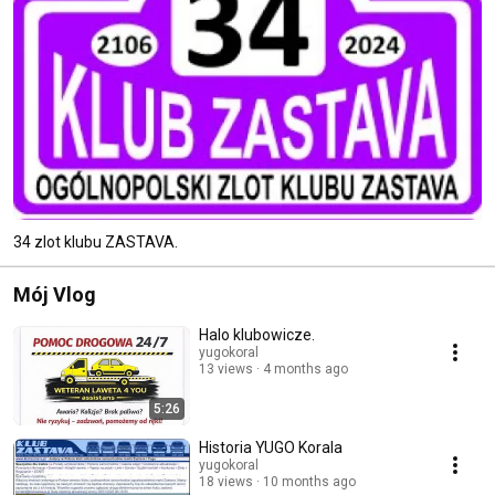
34 zlot klubu ZASTAVA.
Mój Vlog
Halo klubowicze.
yugokoral
13 views
4 months ago
5:26
Historia YUGO Korala
yugokoral
18 views
10 months ago