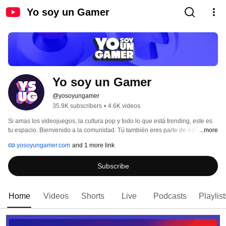
Yo soy un Gamer
Yo soy un Gamer
@yosoyungamer
35.9K subscribers
•
4.6K videos
Si amas los videojuegos, la cultura pop y todo lo que está trending, este es 
tu espacio. Bienvenido a la comunidad. Tú también eres parte de esto. Tú 
...more
eres un Gamer. 
yosoyungamer.com
and 1 more link
Subscribe
Home
Videos
Shorts
Live
Podcasts
Playlist