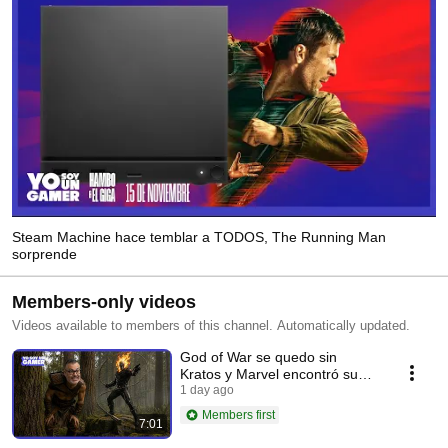
Steam Machine hace temblar a TODOS, The Running Man
sorprende
Members-only videos
Videos available to members of this channel. Automatically updated.
God of War se quedo sin
Kratos y Marvel encontró su
Ghost Rider
1 day ago
Members first
7:01