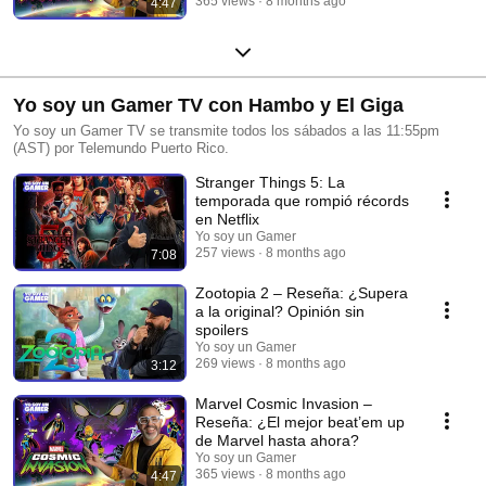
365 views
8 months ago
4:47
Yo soy un Gamer TV con Hambo y El Giga
Yo soy un Gamer TV se transmite todos los sábados a las 11:55pm
(AST) por Telemundo Puerto Rico.
Stranger Things 5: La
temporada que rompió récords
en Netflix
Yo soy un Gamer
257 views
8 months ago
7:08
Zootopia 2 – Reseña: ¿Supera
a la original? Opinión sin
spoilers
Yo soy un Gamer
269 views
8 months ago
3:12
Marvel Cosmic Invasion –
Reseña: ¿El mejor beat’em up
de Marvel hasta ahora?
Yo soy un Gamer
365 views
8 months ago
4:47