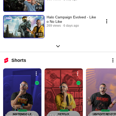
4:59
Halo Campaign Evolved - Like
o No Like
269 views
6 days ago
4:22
Shorts
Nintendo acaba de 
GTA 6 llegará 
Ubisoft revivió Gh