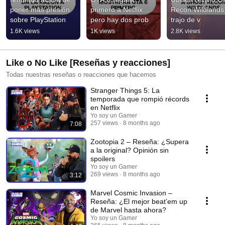
poner más presión 
primero a Netflix… 
Recon Wildlands 
sobre PlayStation
pero hay dos prob
trajo de v
1.6K views
1K views
2.8K views
Like o No Like [Reseñas y reacciones]
Todas nuestras reseñas o reacciones que hacemos
Stranger Things 5: La
temporada que rompió récords
en Netflix
Yo soy un Gamer
257 views
8 months ago
7:08
Zootopia 2 – Reseña: ¿Supera
a la original? Opinión sin
spoilers
Yo soy un Gamer
269 views
8 months ago
3:12
Marvel Cosmic Invasion –
Reseña: ¿El mejor beat’em up
de Marvel hasta ahora?
Yo soy un Gamer