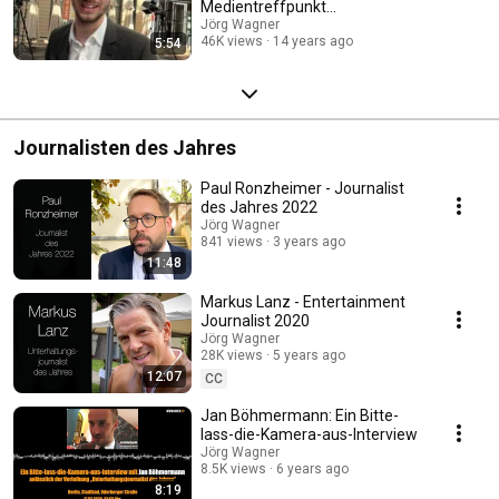
Medientreffpunkt
Mitteldeutschland
Jörg Wagner
46K views
14 years ago
5:54
Journalisten des Jahres
Paul Ronzheimer - Journalist
des Jahres 2022
Jörg Wagner
841 views
3 years ago
11:48
Markus Lanz - Entertainment
Journalist 2020
Jörg Wagner
28K views
5 years ago
12:07
CC
Jan Böhmermann: Ein Bitte-
lass-die-Kamera-aus-Interview
Jörg Wagner
8.5K views
6 years ago
8:19