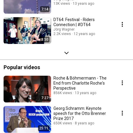
13K views
13 years ago
7:14
DT64: Festival - Riders
Connection | #DT64
Jörg Wagner
2.2K views
12 years ago
3:50
Popular videos
Roche & Böhmermann - The
End from Charlotte Roche's
Perspective
856K views
13 years ago
7:27
Georg Schramm: Keynote
speech for the Otto Brenner
Prize 2017
650K views
8 years ago
25:11