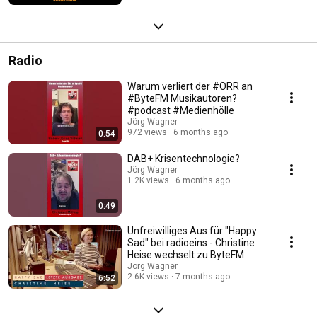
Radio
Warum verliert der #ÖRR an
#ByteFM Musikautoren?
#podcast #Medienhölle
Jörg Wagner
972 views
6 months ago
0:54
DAB+ Krisentechnologie?
Jörg Wagner
1.2K views
6 months ago
0:49
Unfreiwilliges Aus für "Happy
Sad" bei radioeins - Christine
Heise wechselt zu ByteFM
Jörg Wagner
2.6K views
7 months ago
6:52