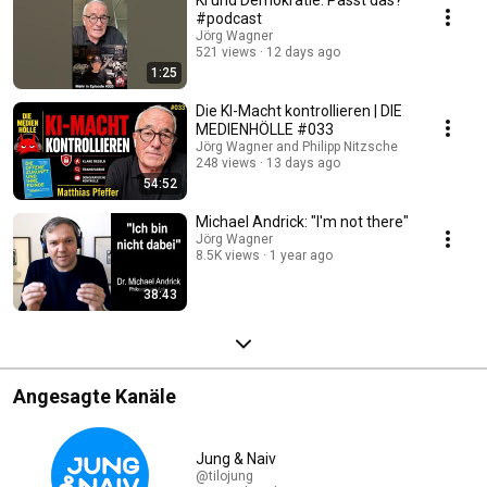
#podcast
Jörg Wagner
521 views
12 days ago
1:25
Die KI-Macht kontrollieren | DIE
MEDIENHÖLLE #033
Jörg Wagner and Philipp Nitzsche
248 views
13 days ago
54:52
Michael Andrick: "I'm not there"
Jörg Wagner
8.5K views
1 year ago
38:43
Angesagte Kanäle
Jung & Naiv
@tilojung