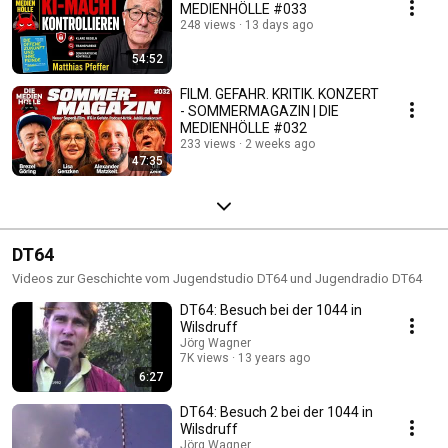
MEDIENHÖLLE #033
248 views
13 days ago
54:52
FILM. GEFAHR. KRITIK. KONZERT
- SOMMERMAGAZIN | DIE
MEDIENHÖLLE #032
233 views
2 weeks ago
47:35
DT64
Videos zur Geschichte vom Jugendstudio DT64 und Jugendradio DT64
DT64: Besuch bei der 1044 in
Wilsdruff
Jörg Wagner
7K views
13 years ago
6:27
DT64: Besuch 2 bei der 1044 in
Wilsdruff
Jörg Wagner