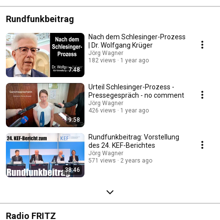
Rundfunkbeitrag
Nach dem Schlesinger-Prozess
| Dr. Wolfgang Krüger
Jörg Wagner
182 views
1 year ago
7:48
Urteil Schlesinger-Prozess -
Pressegespräch - no comment
Jörg Wagner
426 views
1 year ago
9:58
Rundfunkbeitrag: Vorstellung
des 24. KEF-Berichtes
Jörg Wagner
571 views
2 years ago
38:46
Radio FRITZ