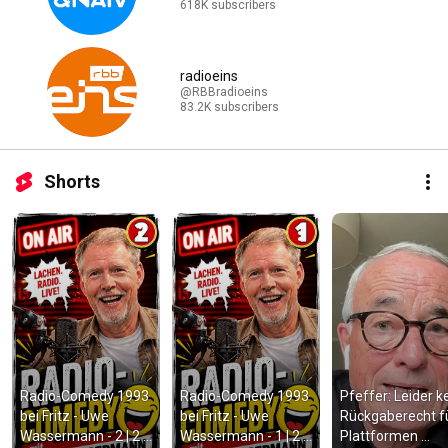
618K subscribers
radioeins
@RBBradioeins
83.2K subscribers
Shorts
Radio-Comedy 1993 
Radio-Comedy 1993 
Pfeffer: Leider ke
bei Fritz - Uwe 
bei Fritz - Uwe 
Rückgaberecht fü
Wassermann - 2 | 2 
Wassermann - 1 | 2 
Plattformen 