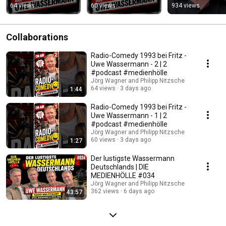
#podcast 
#podcast 
#podcast #KI
64 views
60 views
934 views
#medienhölle
#medienhölle
Collaborations
Radio-Comedy 1993 bei Fritz -
Uwe Wassermann - 2 | 2
#podcast #medienhölle
Jörg Wagner and Philipp Nitzsche
64 views
3 days ago
1:44
Radio-Comedy 1993 bei Fritz -
Uwe Wassermann - 1 | 2
#podcast #medienhölle
Jörg Wagner and Philipp Nitzsche
60 views
3 days ago
1:27
Der lustigste Wassermann
Deutschlands | DIE
MEDIENHÖLLE #034
Jörg Wagner and Philipp Nitzsche
362 views
6 days ago
43:57