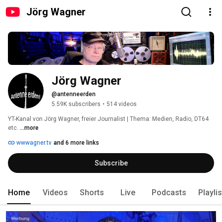
Jörg Wagner
Jörg Wagner
@antenneerden
5.59K subscribers
•
514 videos
YT-Kanal von Jörg Wagner, freier Journalist | Thema: Medien, Radio, DT64 
etc. 
...more
wwwagner.tv
and 6 more links
Subscribe
Home
Videos
Shorts
Live
Podcasts
Playli