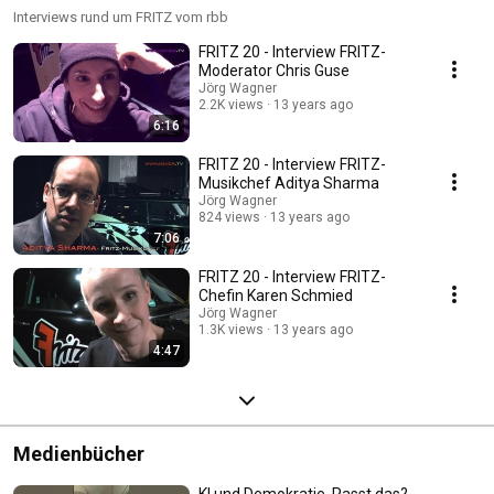
Interviews rund um FRITZ vom rbb
FRITZ 20 - Interview FRITZ-
Moderator Chris Guse
Jörg Wagner
2.2K views
13 years ago
6:16
FRITZ 20 - Interview FRITZ-
Musikchef Aditya Sharma
Jörg Wagner
824 views
13 years ago
7:06
FRITZ 20 - Interview FRITZ-
Chefin Karen Schmied
Jörg Wagner
1.3K views
13 years ago
4:47
Medienbücher
KI und Demokratie. Passt das?