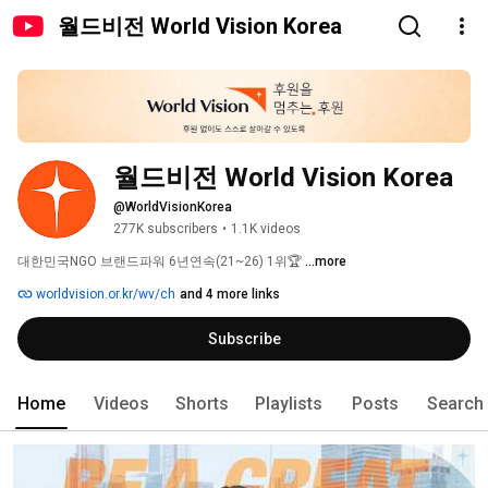
월드비전 World Vision Korea
월드비전 World Vision Korea
@WorldVisionKorea
277K subscribers
•
1.1K videos
대한민국NGO 브랜드파워 6년연속(21~26) 1위🏆 
...more
worldvision.or.kr/wv/ch
and 4 more links
Subscribe
Home
Videos
Shorts
Playlists
Posts
Search