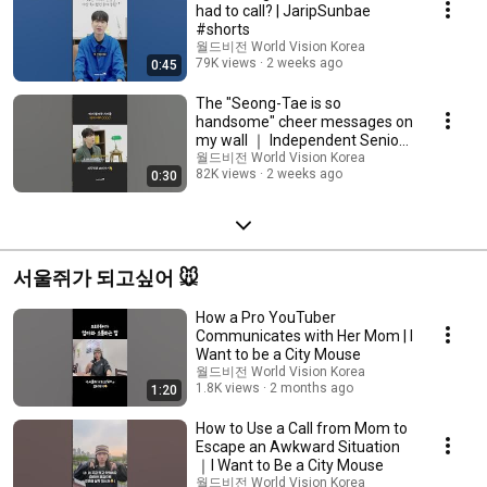
had to call? | JaripSunbae
#shorts
월드비전 World Vision Korea
79K views
2 weeks ago
0:45
The "Seong-Tae is so
handsome" cheer messages on
my wall ｜ Independent Senior
#shorts
월드비전 World Vision Korea
82K views
2 weeks ago
0:30
서울쥐가 되고싶어 🐭
How a Pro YouTuber
Communicates with Her Mom | I
Want to be a City Mouse
월드비전 World Vision Korea
1.8K views
2 months ago
1:20
How to Use a Call from Mom to
Escape an Awkward Situation
｜I Want to Be a City Mouse
월드비전 World Vision Korea