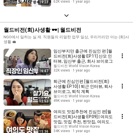
62K views
1 year ago
19:23
월드비전(회)사생활 🕶️| 월드비전
NGO에서 일하는 실.제. 직원들의 리얼한 업무 일상, 우리끼리만 아는 (회)사
생활 💼
임산부지만 출근에 진심인 편 [월
드비전(회)사생활 EP.11] 산모 인
터뷰, 임산부 출근, 회사 브이로그
월드비전 World Vision Korea
32K views
1 year ago
16:47
퇴근에 진심인편 [월드비전(회)
사생활 EP.10] | 퇴근 인터뷰, 퇴사
브이로그, 퇴직 계획
월드비전 World Vision Korea
49K views
1 year ago
12:53
여의도 맛집추천에 진심인 편[월
드비전(회)사생활 EP.09] | 여의도
맛집, 맛집 추천, 찐맛집, 여의도
역
월드비전 World Vision Korea
34K views
1 year ago
15:36