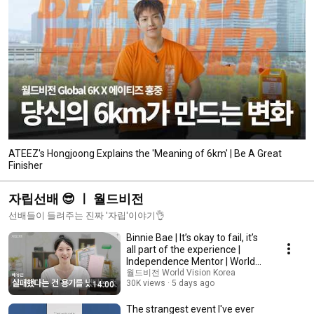
ATEEZ's Hongjoong Explains the 'Meaning of 6km' | Be A Great
Finisher
자립선배 😎 ㅣ 월드비전
선배들이 들려주는 진짜 '자립'이야기👌
Binnie Bae | It’s okay to fail, it’s
all part of the experience |
Independence Mentor | World
Vision
월드비전 World Vision Korea
30K views
5 days ago
14:00
The strangest event I've ever