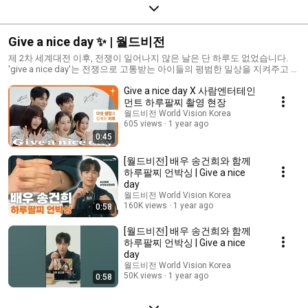
Give a nice day ✨ | 월드비전
제 2차 세계대전 이후, 전쟁이 일어나지 않은 날은 단 하루도 없었습니다.
'give a nice day'는 전쟁으로 고통받는 아이들의 평범한 일상을 지켜주고 싶
은 마음을 담은 인사입니다. '하루팔찌'를 통해 아이들의 안전하고 당연한
Give a nice day X 사람엔터테인
하루를 지켜주세요. 당신의 팔목에 반짝 ✨
먼트 하루팔찌 촬영 현장
월드비전 World Vision Korea
605 views
1 year ago
0:45
[월드비전] 배우 송건희와 함께
하루팔찌 언박싱 | Give a nice
day
월드비전 World Vision Korea
160K views
1 year ago
0:58
[월드비전] 배우 송건희와 함께
하루팔찌 언박싱 | Give a nice
day
월드비전 World Vision Korea
50K views
1 year ago
0:58