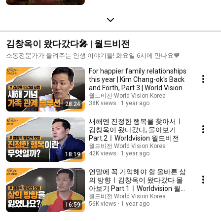
김창옥이 왔다갔다🎤 | 월드비전
소통전문가가 들려주는 인생 이야기들! 화요일 6시에 만나요🧡
For happier family relationships
this year | Kim Chang-ok's Back
and Forth, Part 3 | World Vision
월드비전 World Vision Korea
38K views
1 year ago
28:24
새해엔 진정한 행복을 찾아서ㅣ
김창옥이 왔다갔다, 몰아보기
Part.2ㅣWorldvision 월드비전
월드비전 World Vision Korea
42K views
1 year ago
18:19
연말에 꼭 기억해야 할 올바른 삶
의 방향ㅣ김창옥이 왔다갔다 몰
아보기 Part.1ㅣWorldvision 월드
비전
월드비전 World Vision Korea
56K views
1 year ago
16:59