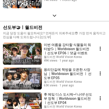
11:33
선도부🤝ㅣ월드비전
지금 당장 도움이 필요하세요? 언제든지 의뢰주세요😎 가장 먼저 움직이고
진심을 다해 도와드립니다.[선도부]
이번 여름을 강타할 식물들의 워
터밤💦｜Worldvision 월드비전
ㅣ선도부 EP.06ㅣ댓글 이벤트
월드비전 World Vision Korea
49K views
1 year ago
17:51
용리단길에 책방을 오픈한 사장
님 ｜Worldvision 월드비전 ㅣ 선
도부 EP.05
월드비전 World Vision Korea
63K views
1 year ago
17:57
후 메잌 디스 도시락~! 나야! 선도
부 정혁 ｜Worldvision 월드비전
ㅣ선도부 EP.04
월드비전 World Vision Korea