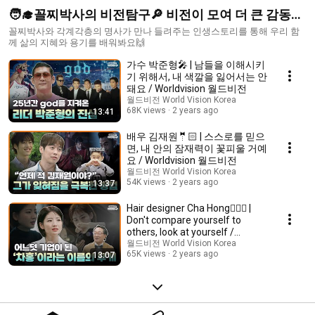
🧑‍🎓꼴찌박사의 비전탐구🔎 비전이 모여 더 큰 감동으
로! | 월드비전
꼴찌박사와 각계각층의 명사가 만나 들려주는 인생스토리를 통해 우리 함
께 삶의 지혜와 용기를 배워봐요🙌
가수 박준형🎤 | 남들을 이해시키
기 위해서, 내 색깔을 잃어서는 안
돼요 / Worldvision 월드비전
월드비전 World Vision Korea
68K views
2 years ago
13:41
배우 김재원🤵🏻 | 스스로를 믿으
면, 내 안의 잠재력이 꽃피울 거예
요 / Worldvision 월드비전
월드비전 World Vision Korea
54K views
2 years ago
13:37
Hair designer Cha Hong💇🏻‍♀️ |
Don't compare yourself to
others, look at yourself /
Worldvision
월드비전 World Vision Korea
65K views
2 years ago
13:07