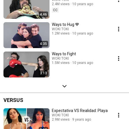
2.4M views
10 years ago
CC
4:46
Ways to Hug 💙
WOKI TOKI
1.2M views
10 years ago
4:35
Ways to Fight
WOKI TOKI
1.5M views
10 years ago
3:13
VERSUS
Expectativa VS Realidad: Playa
WOKI TOKI
2.9M views
9 years ago