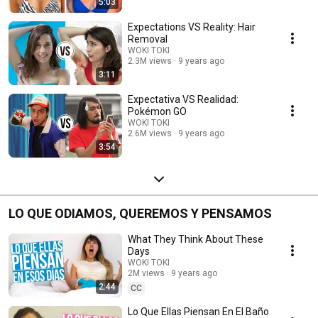
5:03
Expectations VS Reality: Hair
Removal
WOKI TOKI
2.3M views
9 years ago
3:11
Expectativa VS Realidad:
Pokémon GO
WOKI TOKI
2.6M views
9 years ago
3:54
LO QUE ODIAMOS, QUEREMOS Y PENSAMOS
What They Think About These
Days
WOKI TOKI
2M views
9 years ago
2:44
CC
Lo Que Ellas Piensan En El Baño