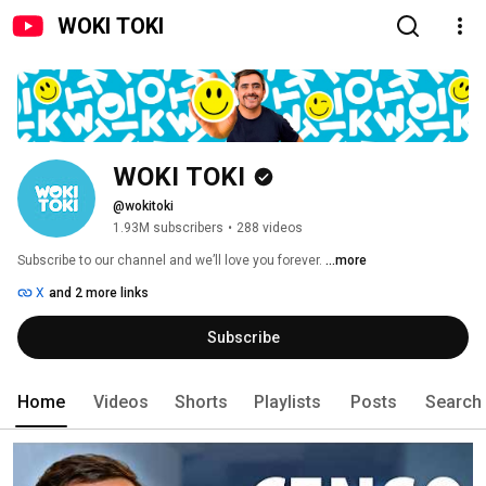
WOKI TOKI
WOKI TOKI
@wokitoki
1.93M subscribers
•
288 videos
Subscribe to our channel and we’ll love you forever. 
...more
X
and 2 more links
Subscribe
Home
Videos
Shorts
Playlists
Posts
Search