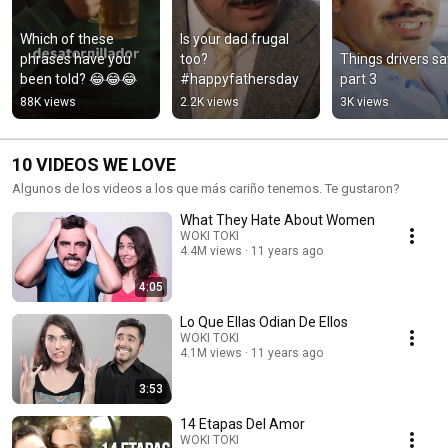
Which of these 
Is your dad frugal 
phrases have you 
too? 
Things drivers say
been told? 😂😂😂
#happyfathersday
part 3
88K views
2.2K views
3K views
10 VIDEOS WE LOVE
Algunos de los videos a los que más cariño tenemos. Te gustaron?
What They Hate About Women
WOKI TOKI
4.4M views
11 years ago
4:05
Lo Que Ellas Odian De Ellos
WOKI TOKI
4.1M views
11 years ago
3:53
14 Etapas Del Amor
WOKI TOKI