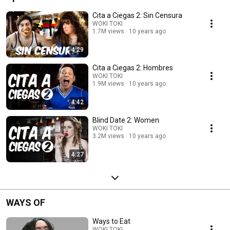
Cita a Ciegas 2: Sin Censura
WOKI TOKI
1.7M views
10 years ago
4:29
Cita a Ciegas 2: Hombres
WOKI TOKI
1.9M views
10 years ago
4:42
Blind Date 2: Women
WOKI TOKI
3.2M views
10 years ago
4:27
WAYS OF
Ways to Eat
WOKI TOKI