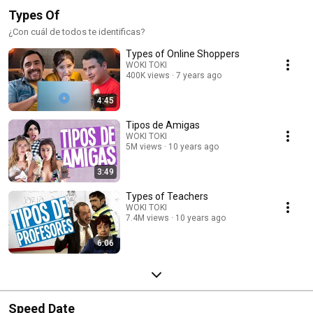
Types Of
¿Con cuál de todos te identificas?
Types of Online Shoppers
WOKI TOKI
400K views
7 years ago
4:45
Tipos de Amigas
WOKI TOKI
5M views
10 years ago
3:49
Types of Teachers
WOKI TOKI
7.4M views
10 years ago
6:06
Speed Date