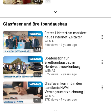
0:43
CC
Glasfaser und Breitbandausbau
Erstes Lichterfest markiert
neues Internet-Zeitalter
WEMAG
768 views
7 years ago
1:31
Spatenstich für
Breitbandausbau in
Nordwestmecklenburg
WEMAG
575 views
7 years ago
1:10
Glasfaser kommt in den
Landkreis NWM -
Vertragsunterzeichnung |
WEMAG
WEMAG
17K views
7 years ago
2:13