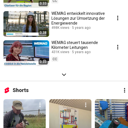
CC
0:33
WEMAG entwickelt innovative
Lösungen zur Umsetzung der
Energiewende
498K views
5 years ago
0:38
WEMAG steuert tausende
Kilometer Leitungen
431K views
5 years ago
CC
0:33
Shorts