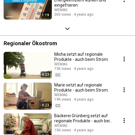
eingefrieren
WEMAG
260 views
4 years ago
1:19
Regionaler Ökostrom
Micha setzt auf regionale
Produkte - auch beim Strom.
WEMAG
73K views
4 years ago
0:23
CC
Marie setzt auf regionale
Produkte - auch beim Strom.
WEMAG
19K views
4 years ago
0:23
CC
Bäckerei Grünberg setzt auf
regionale Produkte - auch beim
Strom.
WEMAG
15K views
4 years ago