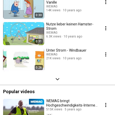
Vanille
WEMAG
14K views
10 years ago
0:30
Nutze lieber keinen Hamster-
Strom
WEMAG
6.3K views
10 years ago
0:31
Unter Strom - Windbauer
WEMAG
21K views
10 years ago
0:26
Popular videos
WEMAG bringt
Hochgeschwindigkeits-Internet
in die Region
515K views
5 years ago