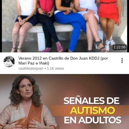
1:22:06
Verano 2012 en Castrillo de Don Juan KDDJ (por
Mari Paz e Iñaki)
castrillodonjuan
•
1.1K views