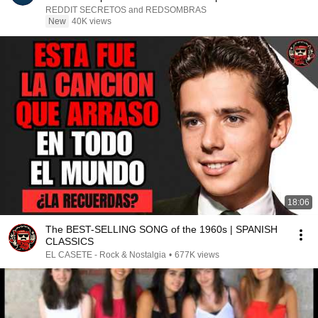
dieciocho...
REDDIT SECRETOS and REDSOMBRAS
New
40K views
18:06
The BEST-SELLING SONG of the 1960s | SPANISH
CLASSICS
EL CASETE - Rock & Nostalgia
•
677K views