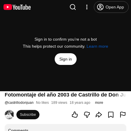
Open App
Sign in to confirm you’re not a bot
This helps protect our community.
Learn more
Sign in
Fotomontaje del año 2003 de Castrillo de Don Juan
@
castrillodonjuan
No likes
189 views
18 years ago
more
Subscribe
Comments