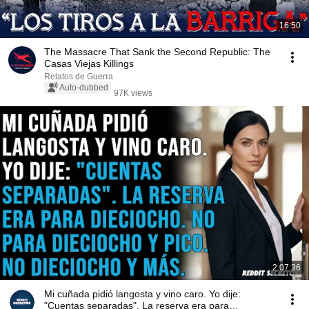
16:50
The Massacre That Sank the Second Republic: The
Casas Viejas Killings
Relatos de Guerra
Auto-dubbed
97K views
2:07:36
Mi cuñada pidió langosta y vino caro. Yo dije:
"Cuentas separadas". La reserva era para