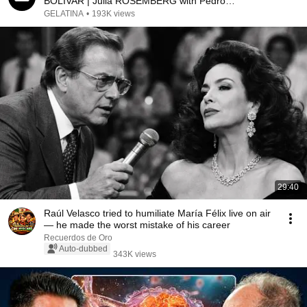
BOLÍVAR | Julia ROSEMBERG with Pedro
ROSEMBLAT
GELATINA
•
193K views
29:40
Raúl Velasco tried to humiliate María Félix live on air
— he made the worst mistake of his career
Recuerdos de Oro
Auto-dubbed
343K views