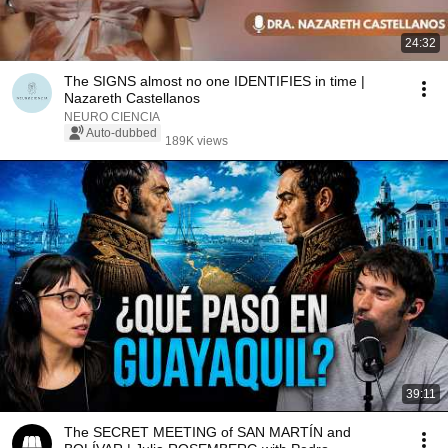
24:32
The SIGNS almost no one IDENTIFIES in time |
Nazareth Castellanos
NEURO CIENCIA
Auto-dubbed
189K views
39:11
The SECRET MEETING of SAN MARTÍN and