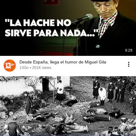
9:29
Desde España, llega el humor de Miguel Gila
13Go
•
201K views