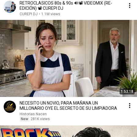
RETROCLASICOS 80s & 90s 🔊📽️ VIDEOMIX (RE-
EDICIÓN) 📽️ CUREPI DJ
CUREPI DJ
•
1.1M views
1:53:18
NECESITO UN NOVIO, PARA MAÑANA UN
MILLONARIO OYE EL SECRETO DE SU LIMPIADORA
Historias Nacen
New
281K views