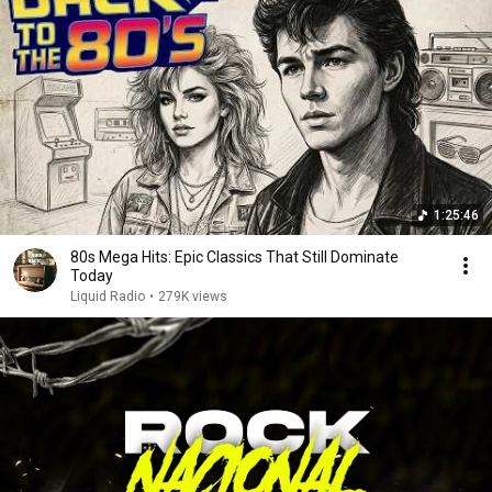
1:25:46
80s Mega Hits: Epic Classics That Still Dominate
Today
Liquid Radio
•
279K views