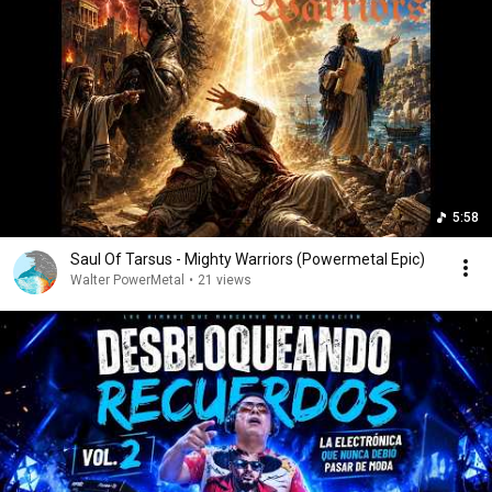
5:58
Saul Of Tarsus - Mighty Warriors (Powermetal Epic)
Walter PowerMetal
•
21 views