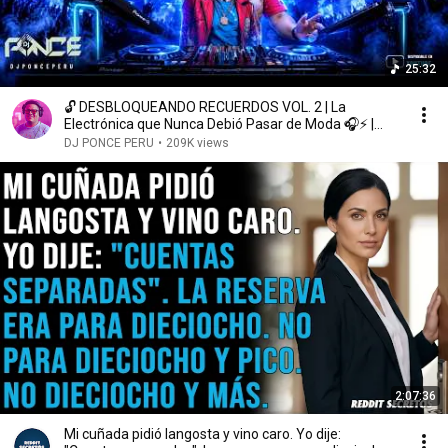
25:32
🔓 DESBLOQUEANDO RECUERDOS VOL. 2 | La
Electrónica que Nunca Debió Pasar de Moda 🎧⚡ |
DJPONCEPERU
DJ PONCE PERU
•
209K views
2:07:36
Mi cuñada pidió langosta y vino caro. Yo dije: