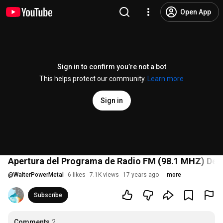
Open App
Sign in to confirm you’re not a bot
This helps protect our community.
Learn more
Sign in
Apertura del Programa de Radio FM (98.1 MHZ) De P
@
WalterPowerMetal
6 likes
7.1K views
17 years ago
more
Subscribe
Comments
2