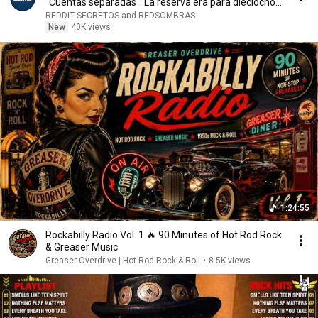
"Cuentas separadas". La reserva era para dieciocho...
REDDIT SECRETOS and REDSOMBRAS
New
40K views
1:24:55
Rockabilly Radio Vol. 1 🔥 90 Minutes of Hot Rod Rock
& Greaser Music
Greaser Overdrive | Hot Rod Rock & Roll
•
8.5K views