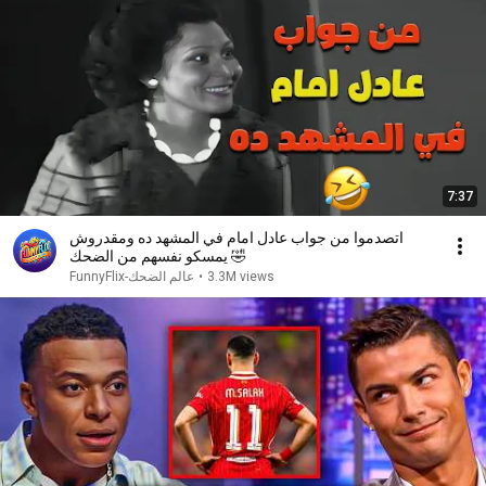
7:37
اتصدموا من جواب عادل امام في المشهد ده ومقدروش
يمسكو نفسهم من الضحك 🤣
3.3M views
•
FunnyFlix-عالم الضحك