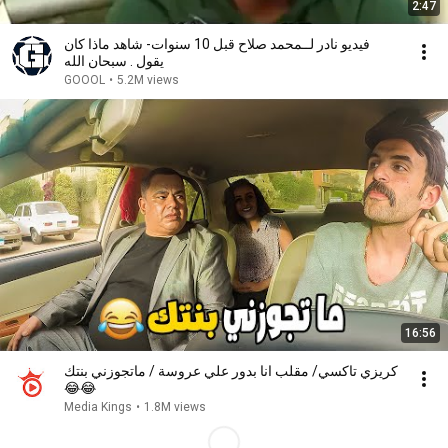
2:47
فيديو نادر لــمحمد صلاح قبل 10 سنوات- شاهد ماذا كان
يقول . سبحان الله
GOOOL
•
5.2M views
16:56
كريزي تاكسي/ مقلب انا بدور علي عروسة / ماتجوزني بنتك
😂😂
Media Kings
•
1.8M views