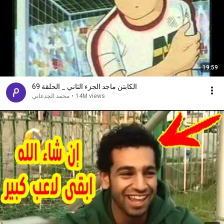
19:59
الكابتن ماجد الجزء الثاني _ الحلقة 69
14M views
•
محمد الجدعاني