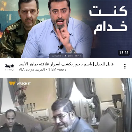
13:25
قابل للجدل | باسم ياخور يكشف أسرار علاقته بماهر الأسد
1.5M views
•
AlArabiya العربية