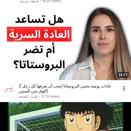
962K views
•
شبهات وردود
24:57
3 عادات يومية تحمي البروستاتا (يجب أن يعرفها كل رجل
فوق سن الستين!)
371K views
•
طبيب للصحة