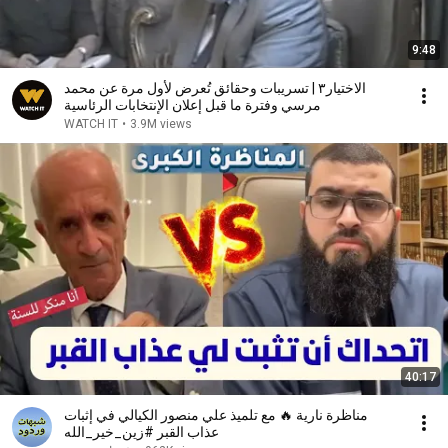
9:48
الاختيار٣ | تسريبات وحقائق تُعرض لأول مرة عن محمد
مرسي وفترة ما قبل إعلان الإنتخابات الرئاسية
WATCH IT
•
3.9M views
40:17
مناظرة نارية 🔥 مع تلميذ علي منصور الكيالي في إثبات
عذاب القبر #زين_خير_الله