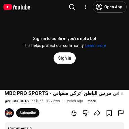
Open App
Sign in to confirm you’re not a bot
This helps protect our community.
Learn more
Sign in
@
MBCSPORTS
77 likes
8K views
11 years ago
more
Subscribe
Comments
5