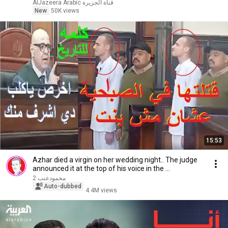
AlJazeera Arabic قناة الجزيرة
New
50K views
15:53
Azhar died a virgin on her wedding night.. The judge
announced it at the top of his voice in the ...
محمودعنب 2
Auto-dubbed
4.4M views