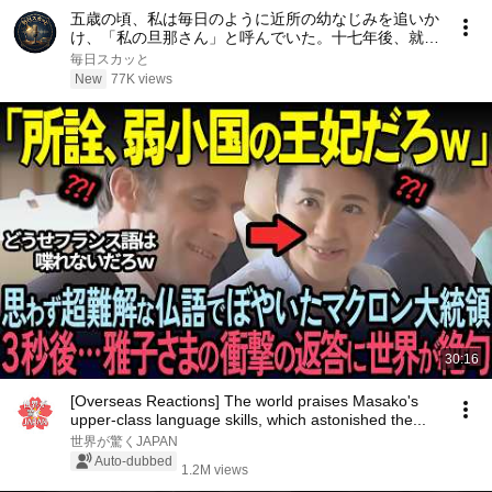
五歳の頃、私は毎日のように近所の幼なじみを追いか
け、「私の旦那さん」と呼んでいた。十七年後、就職
面接で社長室へ入ると、彼は私を見て微笑んだ。「妻
毎日スカッと
よ、まだ僕を覚えているか？」――
New
77K views
30:16
[Overseas Reactions] The world praises Masako's
upper-class language skills, which astonished the...
世界が驚くJAPAN
Auto-dubbed
1.2M views