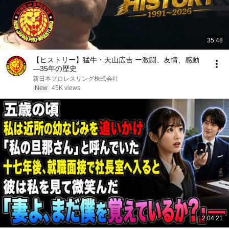
35:48
【ヒストリー】猛牛・天山広吉 ー激闘、友情、感動
―35年の歴史
新日本プロレスリング株式会社
New
45K views
2:04:21