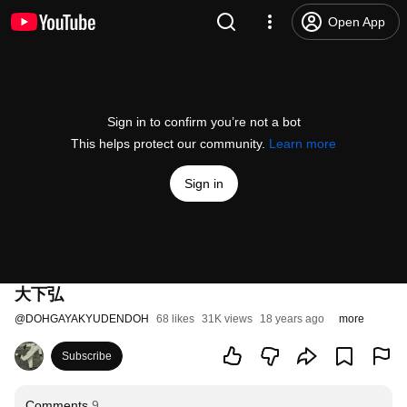
Open App
Sign in to confirm you’re not a bot
This helps protect our community.
Learn more
Sign in
大下弘
@
DOHGAYAKYUDENDOH
68 likes
31K views
18 years ago
more
Subscribe
Comments
9