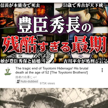
24:53
The tragic end of Toyotomi Hidenaga! His brutal
death at the age of 52 [The Toyotomi Brothers!]
拙者の出番じゃ!
Auto-dubbed
975K views