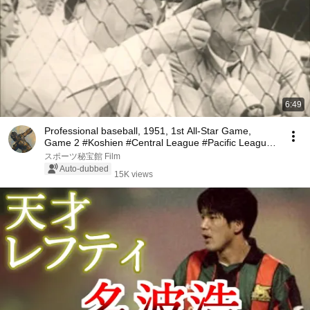
6:49
Professional baseball, 1951, 1st All-Star Game,
Game 2 #Koshien #Central League #Pacific League
#...
スポーツ秘宝館 Film
Auto-dubbed
15K views