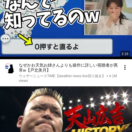
3:16
なぜかお天気お姉さんよりも操作に詳しい視聴者が異
常w【戸北美月】
ウェザーニュースTiME【weather news live切り抜き】
•
4.1M
views