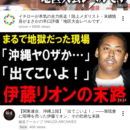
26:03
イチローが本気の全力疾走！陸上メダリスト・末續慎
吾がまさかの辛口評価「地区大会レベルです」
oricon
•
690K views
19:14
【関東連合、沖縄上陸】「出てこいよ！」――旭琉會
に喧嘩を売った伊藤リオン、その壮絶な末路
極道アーカイブ YAKUZA ARCHIVES
New
40K views