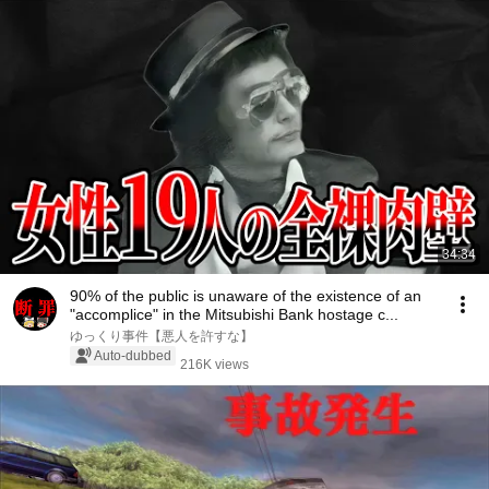
34:34
90% of the public is unaware of the existence of an
"accomplice" in the Mitsubishi Bank hostage c...
ゆっくり事件【悪人を許すな】
Auto-dubbed
216K views