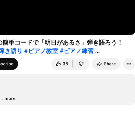
の簡単コードで「明日があるさ」弾き語ろう！
弾き語り
#ピアノ教室
#ピアノ練習
scribe
38
Share
…
...more