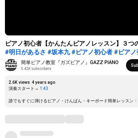
ピアノ初心者【かんたんピアノレッスン】３つ
#明日があるさ
#坂本九
#ピアノ初心者
#ピアノ
#ピアノレッスン
#ピアノ
簡単ピアノ教室『ガズピアノ』GAZZ PIANO
Sub
5.42K subscribers
2.6K views
4 years ago
演奏スタート→ 
1:43
誰でもすぐに弾けるピアノ・けんばん・キーボード簡単レッスン！
Comments