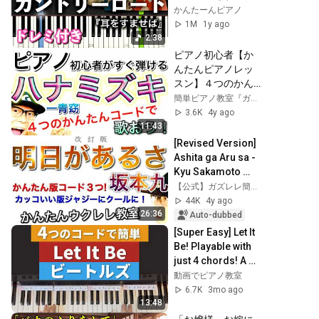
ば』
かんたーんピアノ
1M
1y ago
2:38
ピアノ初心者【か
んたんピアノレッ
スン】４つのかん
たんコードで「ハ
簡単ピアノ教室『ガズピアノ』GAZZ PIANO
ナミズキ」を弾き
3.6K
4y ago
語り #ハナミズキ 
11:43
ハナミズキ #一青
[Revised Version] 
窈 #ピアノ初心者 #
Ashita ga Aru sa - 
ピアノ弾き語り #
Kyu Sakamoto 
ピアノ教室 #ピア
(Easy version with 
【公式】ガズレレ簡単ウクレレ教室
ノ練習 #ピアノレ
3 simple chords & 
44K
4y ago
ッスン
cool jazzy...
26:36
Auto-dubbed
[Super Easy] Let It 
Be! Playable with 
just 4 chords! A 
secret trick to 
動画でピアノ教室
master this 
6.7K
3mo ago
famous song wi...
13:48