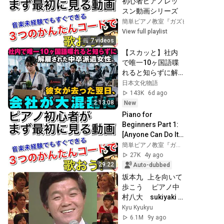
初心者ピアノレッ
スン動画シリーズ
簡単ピアノ教室『ガズピアノ』GAZZ P
View full playlist
7 videos
【スカッと】社内
で唯一10ヶ国語喋
れると知らずに解
雇された中卒派遣
日本文化物語
女性。彼女が去っ
143K
6d ago
た翌日、会社が大
2:13:08
New
混乱に
Piano for 
Beginners Part 1: 
[Anyone Can Do It] 
The Ultimate Basic 
簡単ピアノ教室『ガズピアノ』GAZZ PIANO
Lesson for 
27K
4y ago
Keyboard and 
29:22
Auto-dubbed
Piano B...
坂本九   上を向いて
歩こう 　ピアノ中
村八大　sukiyaki 
live
Kyu Kyukyu
6.1M
9y ago