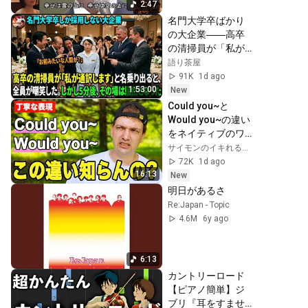
2:47
名門大学卒ばかり
の大企業――高卒
の清掃員が「私が
通訳いたします」
語り茶屋
と財閥会長に告げ
91K
1d ago
た瞬間、全員が嘲
1:53:00
New
笑した。しかし5分
Could you~と
後、その場は静ま
Would you~の違い
り返った。#動エピ
をネイティブのワ
ソード#老後の物語 
シが解説するゾ！
サイモンのイキれる英語教室
#家族の物語
【丁寧な英語表
72K
1d ago
現】
16:13
New
明日があるさ
Re:Japan - Topic
4.6M
6y ago
6:13
カントリーロード
【ピアノ簡単】ジ
ブリ『耳をすませ