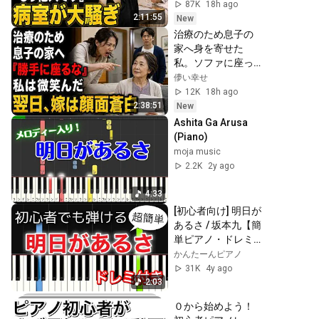
「入院費を払って
87K
18h ago
おいてね」私が
2:11:55
New
「無理です。だっ
治療のため息子の
て、もう他人です
家へ身を寄せた
から」と答えた瞬
私。ソファに座っ
間、病室は大騒ぎ
ただけで嫁は「居
儚い幸せ
になった……。
候なんだから勝手
12K
18h ago
に座らないで」と
2:38:51
New
怒鳴った――私は
Ashita Ga Arusa 
微笑んで答えた。
(Piano)
「その言葉、きっ
moja music
と後悔しますよ」
2.2K
2y ago
翌日、嫁は顔面蒼
白になった……。
4:33
[初心者向け] 明日が
あるさ / 坂本九【簡
単ピアノ・ドレミ
付き】
かんたーんピアノ
31K
4y ago
2:03
０から始めよう！