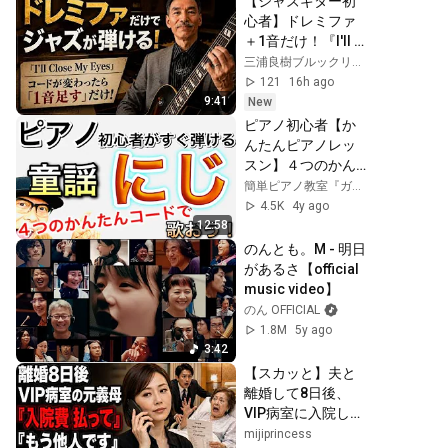
【ジャズギター初
心者】ドレミファ
＋1音だけ！『I'll 
Close My Eyes』で
三浦良樹ブルックリンジャズギタリスト
今日から弾けるア
121
16h ago
ドリブ入門
9:41
New
ピアノ初心者【か
んたんピアノレッ
スン】４つのかん
たんコードで「童
簡単ピアノ教室『ガズピアノ』GAZZ PIANO
謡・にじ 」を弾き
4.5K
4y ago
語り #つるの剛士  
12:58
#ピアノ初心者 #ピ
のんとも。M - 明日
アノ弾き語り #ピ
があるさ【official 
アノ教室 #ピアノ
music video】
練習 #ピアノレッ
のん OFFICIAL
スン #ピアノ #童謡
1.8M
5y ago
3:42
【スカッと】夫と
離婚して8日後、
VIP病室に入院した
元義母から電話。
mijiprincess