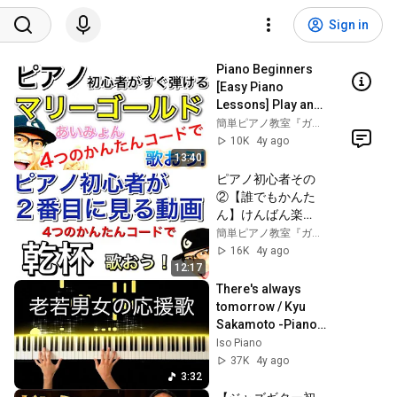
Sign in
Piano Beginners 
[Easy Piano 
Lessons] Play and 
sing "Marigold" 
簡単ピアノ教室『ガズピアノ』GAZZ PIANO
with four easy 
10K
4y ago
chords #Marigold 
13:40
#Ai...
ピアノ初心者その
②【誰でもかんた
ん】けんばん楽
器・ピアノ入門２
簡単ピアノ教室『ガズピアノ』GAZZ PIANO
番目に見る超基本
16K
4y ago
レッスン動画 - ４つ
12:17
の簡単コードで
There's always 
「乾杯」を弾き語
tomorrow / Kyu 
り #ピアノ初心者 #
Sakamoto -Piano 
ピアノ弾き語り #
Cover-
Iso Piano
ピアノ教室 #乾杯 #
37K
4y ago
長渕剛
3:32