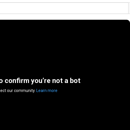
to confirm you’re not a bot
tect our community.
Learn more