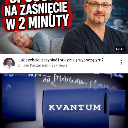
42:45
Jak szybciej zasypiać i budzić się wypoczętym?
Dr. Jan Kaczmarek
•
23K views