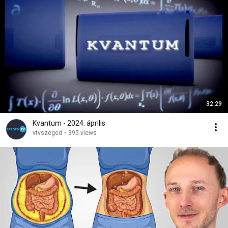
32:29
Kvantum - 2024. április
vtvszeged
•
395 views