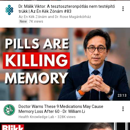
Dr. Málik Viktor: A tesztoszteronpótlás nem testépítő
trükk | Az Én Kék Zónám #83
Az Én Kék Zónám and Dr. Rose Magánkórház
New
7K views
23:13
Doctor Warns These 9 Medications May Cause
Memory Loss After 60 - Dr. William Li
Health Knowledge Lab
•
328K views