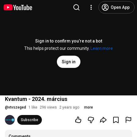
Open App
Sign in to confirm you’re not a bot
This helps protect our community.
Learn more
Sign in
Kvantum - 2024. március
@
vtvszeged
1 like
296 views
2 years ago
more
Subscribe
Comments