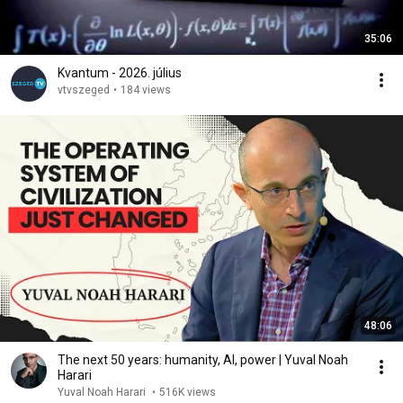
35:06
Kvantum - 2026. július
vtvszeged
•
184 views
48:06
The next 50 years: humanity, AI, power | Yuval Noah
Harari
Yuval Noah Harari
•
516K views