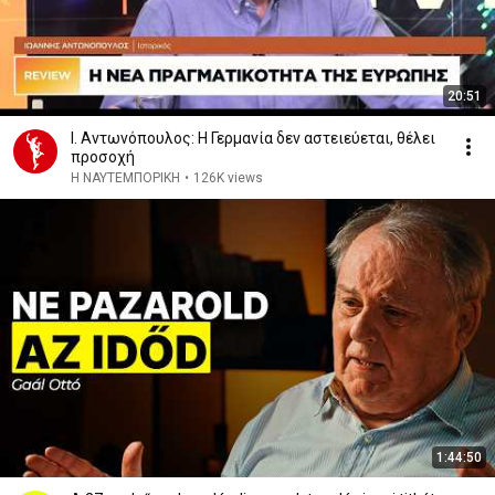
20:51
Ι. Αντωνόπουλος: Η Γερμανία δεν αστειεύεται, θέλει
προσοχή
Η ΝΑΥΤΕΜΠΟΡΙΚΗ
•
126K views
1:44:50