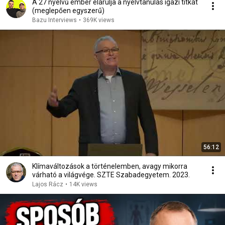
A 27 nyelvű ember elárulja a nyelvtanulás igazi titkát
(meglepően egyszerű)
Bazu Interviews
•
369K views
56:12
Klímaváltozások a történelemben, avagy mikorra
várható a világvége. SZTE Szabadegyetem. 2023.
Lajos Rácz
•
14K views