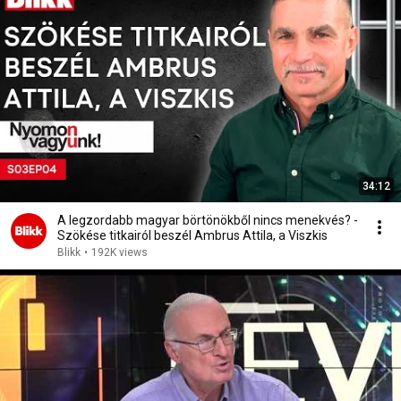
34:12
A legzordabb magyar börtönökből nincs menekvés? -
Szökése titkairól beszél Ambrus Attila, a Viszkis
Blikk
•
192K views