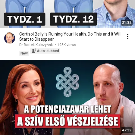
21:32
Cortisol Belly Is Ruining Your Health. Do This and It Will
Start to Disappear
Dr Bartek Kulczyński
•
195K views
Auto-dubbed
New
47:22