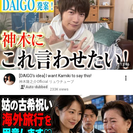
13:46
[DAIGO's idea] I want Kamiki to say this!
神木隆之介Official リュウチューブ
Auto-dubbed
233K views