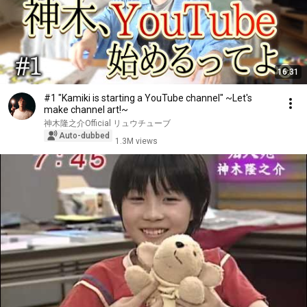
16:31
#1 "Kamiki is starting a YouTube channel" ~Let's
make channel art!~
神木隆之介Official リュウチューブ
Auto-dubbed
1.3M views