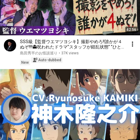
42:56
SSS級【監督ウエマツヨシキ】撮影やめろ!!誰かが４
ぬぞ!!!!👻呪われたドラマ”スタッフが錯乱状態” ”ひと
りかくれんぼをやってみた”監督が登場!!!!『島田秀平
島田秀平のお怪談巡り
•
37K views
のお怪談巡り』
Auto-dubbed
New