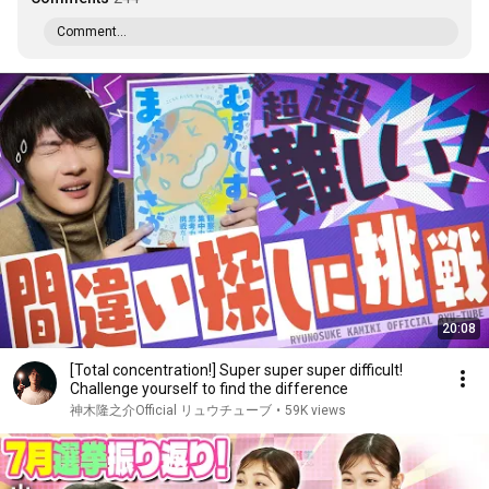
Comment...
20:08
[Total concentration!] Super super super difficult!
Challenge yourself to find the difference
神木隆之介Official リュウチューブ
•
59K views