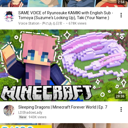
2:54
SAME VOICE of Ryunosuke KAMIKI with English Sub -
Tomoya (Suzume's Locking Up), Taki (Your Name.)
Voice Station - 声のある日常 -
•
678K views
29:36
Sleeping Dragons | Minecraft Forever World | Ep. 7
LDShadowLady
New
943K views