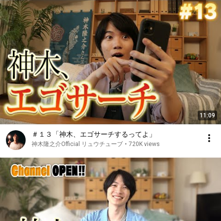
11:09
＃１３「神木、エゴサーチするってよ」
神木隆之介Official リュウチューブ
•
720K views