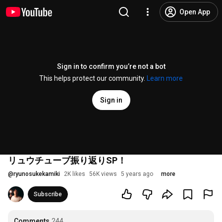
Open App
Sign in to confirm you’re not a bot
This helps protect our community.
Learn more
Sign in
リュウチューブ振り返りSP！
@
ryunosukekamiki
2K likes
56K views
5 years ago
more
Subscribe
Comments
244