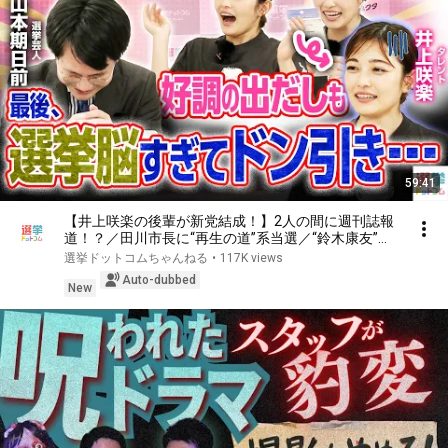
59:41
【井上咲楽の後輩が新党結成！】2人の間に週刊誌報
道！？／田川市長に“再生の道”系当選／“鈴木康友”氏
が事務所侵入で辞職願【井上咲楽×山本期日前】｜選
選挙ドットコムちゃんねる
•
117K views
挙ドットコムちゃんねる
Auto-dubbed
New