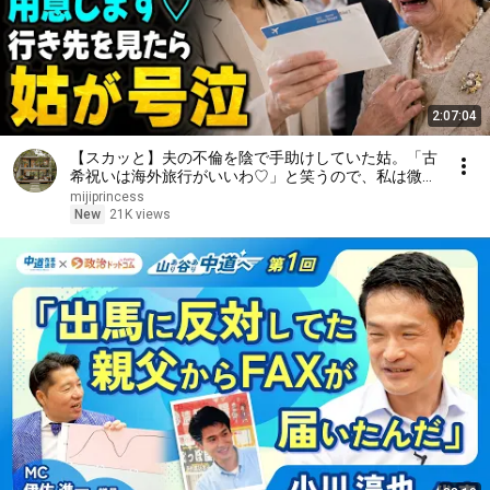
2:07:04
【スカッと】夫の不倫を陰で手助けしていた姑。「古
希祝いは海外旅行がいいわ♡」と笑うので、私は微笑
んだ。「もちろんご用意します」――行き先を知った
mijiprincess
姑は号泣した……。
New
21K views