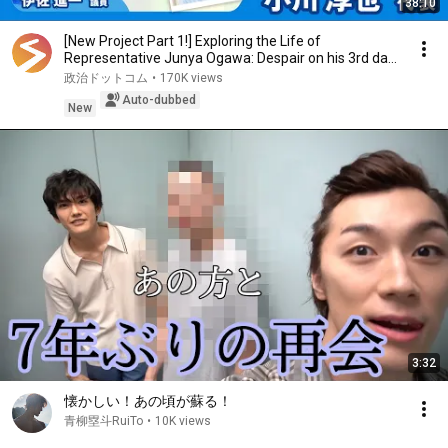
38:10
[New Project Part 1!] Exploring the Life of
Representative Junya Ogawa: Despair on his 3rd day
as...
政治ドットコム
•
170K views
Auto-dubbed
New
3:32
懐かしい！あの頃が蘇る！
青柳塁斗RuiTo
•
10K views