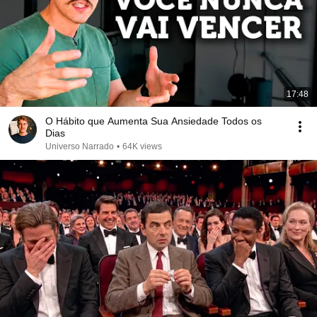
17:48
O Hábito que Aumenta Sua Ansiedade Todos os
Dias
Universo Narrado
•
64K views