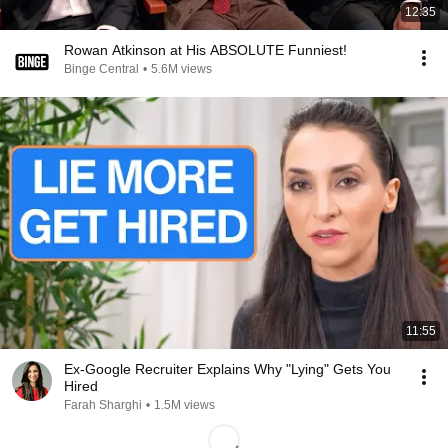
12:35
Rowan Atkinson at His ABSOLUTE Funniest!
Binge Central
•
5.6M views
11:55
Ex-Google Recruiter Explains Why "Lying" Gets You
Hired
Farah Sharghi
•
1.5M views