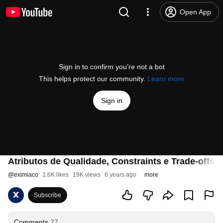
Open App
Sign in to confirm you’re not a bot
This helps protect our community.
Learn more
Sign in
Atributos de Qualidade, Constraints e Trade-offs 
@
eximiaco
1.6K likes
19K views
6 years ago
more
Subscribe
Comments
27