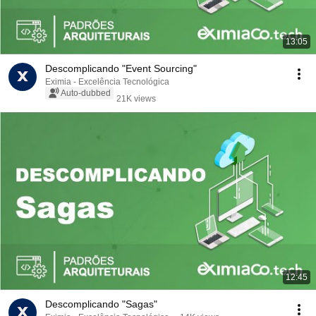
13:05
Descomplicando "Event Sourcing"
Eximia - Excelência Tecnológica
Auto-dubbed
21K views
12:45
Descomplicando "Sagas"