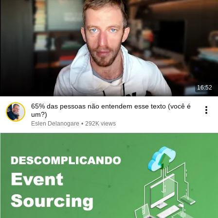
16:52
65% das pessoas não entendem esse texto (você é
um?)
Eslen Delanogare
•
292K views