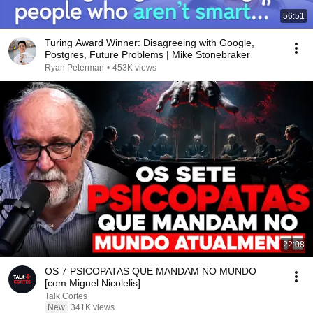
56:51
Turing Award Winner: Disagreeing with Google,
Postgres, Future Problems | Mike Stonebraker
Ryan Peterman
•
453K views
22:08
OS 7 PSICOPATAS QUE MANDAM NO MUNDO
[com Miguel Nicolelis]
Talk Cortes
New
341K views