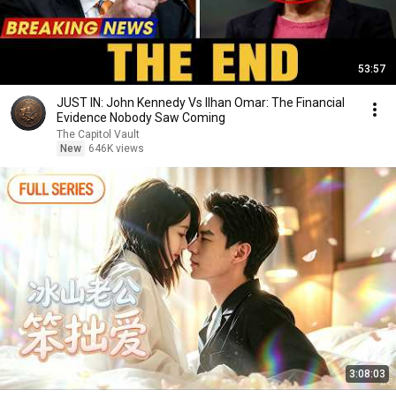
53:57
JUST IN: John Kennedy Vs Ilhan Omar: The Financial
Evidence Nobody Saw Coming
The Capitol Vault
New
646K views
3:08:03