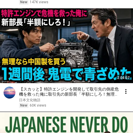
エピソード#老後の物語 #家族の物語
New
147K views
2:04:07
【スカッと】特許エンジンを開発して取引先の倒産危
機を救った俺に取引先の新部長「半額にしろ！無理な
ら中国製を買う」1週間後、部長から鬼電→俺「お宅
日本文化物語
の競合と5倍で独占契約済みです」
New
60K views