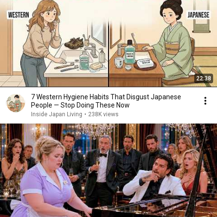
22:38
7 Western Hygiene Habits That Disgust Japanese
People — Stop Doing These Now
Inside Japan Living
•
238K views