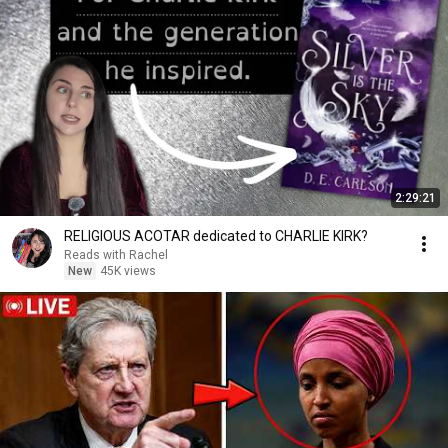
2:29:21
RELIGIOUS ACOTAR dedicated to CHARLIE KIRK?
Reads with Rachel
New
45K views