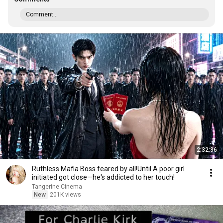
Comment...
2:32:36
Ruthless Mafia Boss feared by all!Until A poor girl
initiated got close—he's addicted to her touch!
Tangerine Cinema
New
201K views