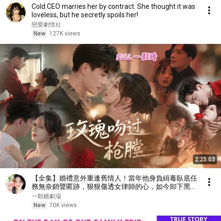
Cold CEO marries her by contract. She thought it was
loveless, but he secretly spoils her!
戀愛劇情社
New
127K views
2:25:03
【全集】婚禮意外重逢舊情人！當年他身負緝毒臥底任
務無奈銷聲匿跡，狠狠傷透女律師的心，如今卸下黑道
偽裝，放下所有尊貴瘋狂追妻贖罪：求妳，再給我一次
一顆糖劇場
愛你的機會# 王皓祯 #侯呈玥
New
70K views