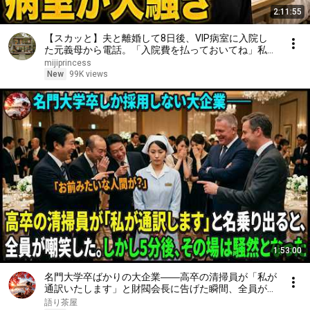
2:11:55
【スカッと】夫と離婚して8日後、VIP病室に入院し
た元義母から電話。「入院費を払っておいてね」私が
「無理です。だって、もう他人ですから」と答えた瞬
mijiprincess
間、病室は大騒ぎになった……。
New
99K views
1:53:00
名門大学卒ばかりの大企業――高卒の清掃員が「私が
通訳いたします」と財閥会長に告げた瞬間、全員が嘲
笑した。しかし5分後、その場は静まり返った。#動
語り茶屋