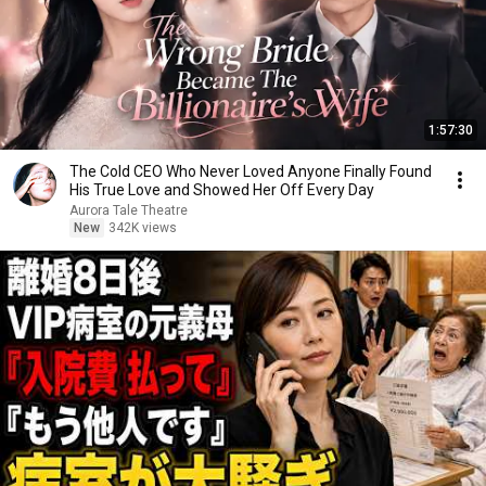
1:57:30
The Cold CEO Who Never Loved Anyone Finally Found
His True Love and Showed Her Off Every Day
Aurora Tale Theatre
New
342K views