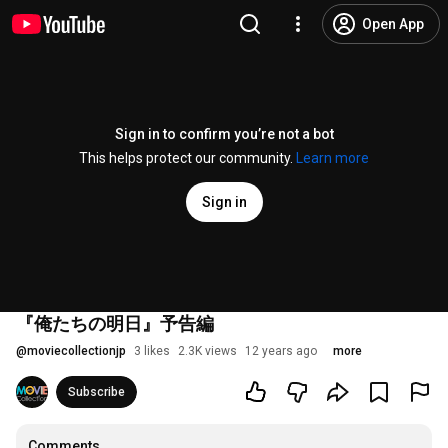
Open App
Sign in to confirm you’re not a bot
This helps protect our community.
Learn more
Sign in
『俺たちの明日』予告編
@
moviecollectionjp
3 likes
2.3K views
12 years ago
more
Subscribe
Comments