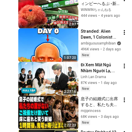
ィンピーへるぷ -新
宿駅編- "JR～都営大
WINWINちゃんねる
江戸線"
444 views
•
4 years ago
2:07
Stranded: Alien 
Dawn, 1 Colonist 
Start...
ambiguousamphibian
496K views
•
2 days ago
New
1:07:20
Đi Xem Mắt Ngủ 
Nhầm Người Lạ, 
Chốt Đơn Kết Hôn 
Linh Lan Drama
Chớp Nhoáng, Nào 
87K views
•
1 day ago
Ngờ Lại Trở Thành 
New
2:27:16
Phu Nhân Tổng Tài
息子の結婚式に出席
すると、私たち夫婦
の席だけなかった。
mijiprincess
新婦は笑って「ご祝
68K views
•
3 days ago
儀だけ置いたら床に
New
2:22:23
でも座ってください