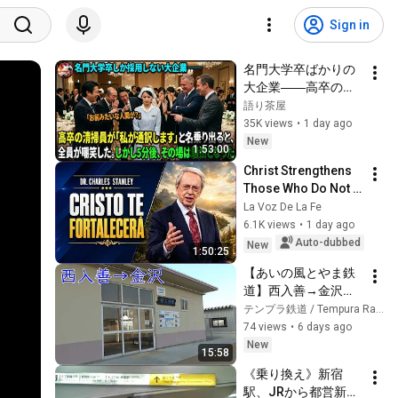
Sign in
名門大学卒ばかりの
大企業――高卒の清
掃員が「私が通訳い
語り茶屋
たします」と財閥会
35K views
•
1 day ago
長に告げた瞬間、全
New
1:53:00
員が嘲笑した。しか
Christ Strengthens 
し5分後、その場は静
Those Who Do Not 
まり返った。#動エ
Stop Believing | 
La Voz De La Fe
ピソード#老後の物
Christian Motivation 
6.1K views
•
1 day ago
語 #家族の物語
CharlesStanley
Auto-dubbed
New
1:50:25
【あいの風とやま鉄
道】西入善→金沢
【IRいしかわ鉄道】
テンプラ鉄道 / Tempura Railway
74 views
•
6 days ago
New
15:58
《乗り換え》新宿
駅、JRから都営新宿