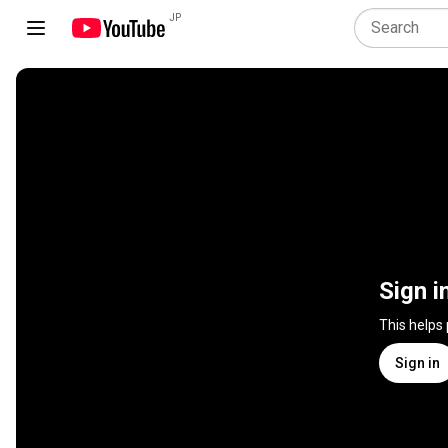
JP
Sign i
This helps
Sign in