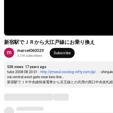
新宿駅でＪＲから大江戸線にお乗り換え
marcel060329
Subscribe
3.21K subscribers
53K views
17 years ago
tube 2008.08.20 01 - 
http://jmseul.cocolog-nifty.com/jiji/...
 - shinju
via central west gate near keio line , 

新宿駅でＪＲ中央線快速電車から京王線との共用の西口中央改札経
Comments