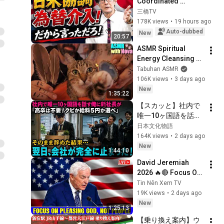
Coordinated 
Currency 
三橋TV
Intervention 
178K views
•
19 hours ago
Executed! The 
Auto-dubbed
New
20:57
Market Cannot 
ASMR Spiritual 
Defeat a Sovereign 
Energy Cleansing 
Currenc...
with My Cat 🐾 
Tabuhan ASMR
Purring & Reiki for 
106K views
•
3 days ago
Sleep & Stress 
New
1:35:22
Relief
【スカッと】社内で
唯一10ヶ国語を話す
俺に新社長が「高卒
日本文化物語
は不要！クビか給料
164K views
•
2 days ago
５円か選べ」と言っ
New
1:44:10
てきた。そのまま辞
David Jeremiah 
めた結果
2026 🔥🔴 Focus On 
Pleasing God, Not 
Tin Nên Xem TV
People 💥🔴 David 
19K views
•
2 days ago
Jeremiah Sermons 
New
1:25:13
2026
【乗り換え案内】ウ