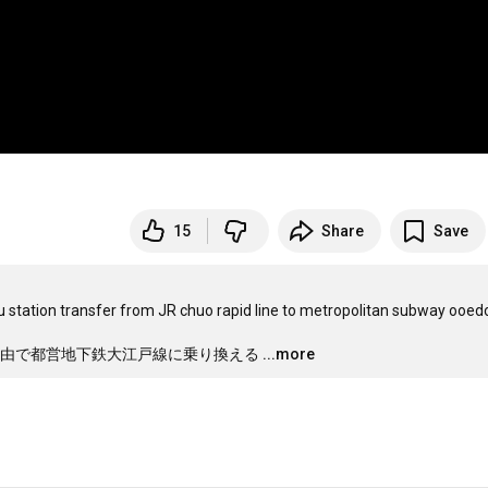
15
Share
Save
ku station transfer from JR chuo rapid line to metropolitan subway ooedo 
由で都営地下鉄大江戸線に乗り換える
...more