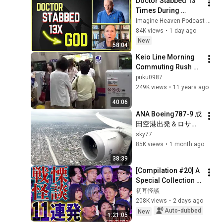
Doctor Stabbed 13 
w」夫は「帰ろう…」
Times During 
私も黙って式場を後
Murder Attempt - 
Imagine Heaven Podcast with John Burke
にした――1時間後、
Then God Showed 
84K views
•
1 day ago
新婦から鬼のように
Up | Near Death 
New
電話が鳴り始めた
58:04
Experience
Keio Line Morning 
Commuting Rush 
Chofu Station 7:30 
puku0987
AM ~ 8:10 AM Japan
249K views
•
11 years ago
40:06
ANA Boeing787-9 成
田空港出発＆ロサン
ゼルス国際空港到着
sky77
85K views
•
1 month ago
38:39
[Compilation #20] A 
Special Collection 
of 11 Terrifying 
初耳怪談
Ghost Stories 
208K views
•
2 days ago
[Murata Ramu] 
Auto-dubbed
New
1:21:05
[Iyama Ryokic...