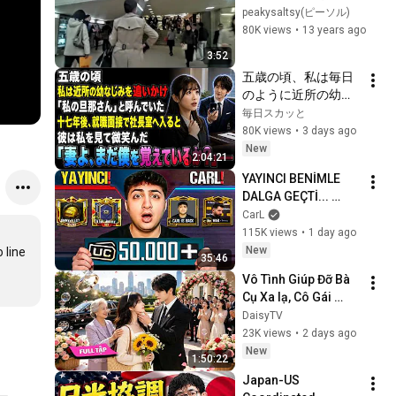
線、大江戸線へ。 
peakysaltsy(ピーソル)
Shinjuku
80K views
•
13 years ago
3:52
五歳の頃、私は毎日
のように近所の幼な
じみを追いかけ、
毎日スカッと
「私の旦那さん」と
80K views
•
3 days ago
呼んでいた。十七年
New
2:04:21
後、就職面接で社長
YAYINCI BENİMLE 
室へ入ると、彼は私
DALGA GEÇTİ... 
を見て微笑んだ。
50.000 UC İDDİALI 
CarL
「妻よ、まだ僕を覚
VS ATTIK! | PUBG 
115K views
•
1 day ago
えているか？」――
Mobile
New
line 
35:46
Vô Tình Giúp Đỡ Bà 
Cụ Xa lạ, Cô Gái 
Nghèo Bất Ngờ 
DaisyTV
Được Gả Cho Tổng 
23K views
•
2 days ago
Tài Tỷ Phú Giàu Nhất 
New
1:50:22
Thành Phố!✨💖
Japan-US 