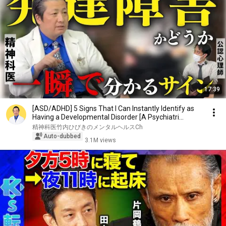
17:39
[ASD/ADHD] 5 Signs That I Can Instantly Identify as
Having a Developmental Disorder [A Psychiatri...
精神科医竹内ひびきのメンタルヘルスCh
Auto-dubbed
3.1M views