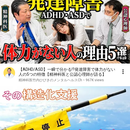
19:29
【ADHD/ASD】一瞬で分かる!?発達障害で体力がない
人の5つの特徴【精神科医と公認心理師が語る】
精神科医竹内ひびきのメンタルヘルスCh
•
967K views