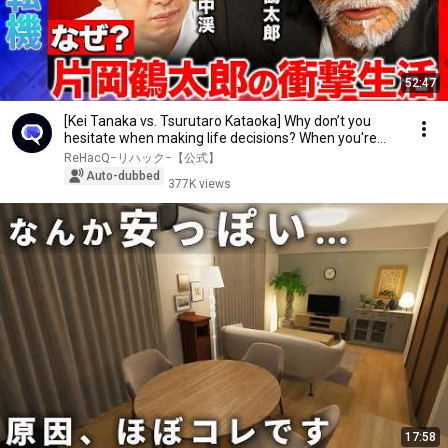
52:47
[Kei Tanaka vs. Tsurutaro Kataoka] Why don’t you
hesitate when making life decisions? When you're...
ReHacQ−リハック−【公式】
Auto-dubbed
377K views
17:58