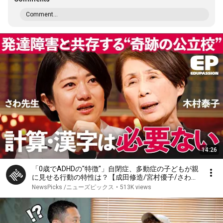
Comment...
14:26
「0歳でADHDの"特徴"」自閉症、多動症の子どもが親
に見せる行動の特性は？【成田修造/宮村優子/さわ先
生/西川幹之佑/西川裕子/木村泰子】EduPassion
NewsPicks /ニューズピックス
•
513K views