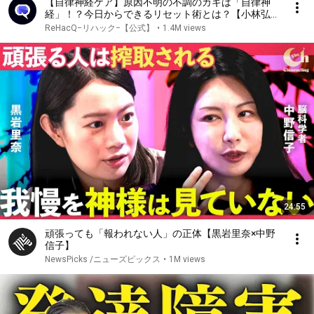
【自律神経ケア】原因不明の不調のカギは「自律神
経」！？今日からできるリセット術とは？【小林弘幸
順天堂大学教授＆松丸友紀&ReHacQ】
ReHacQ−リハック−【公式】
•
1.4M views
24:55
頑張っても「報われない人」の正体【黒岩里奈×中野
信子】
NewsPicks /ニューズピックス
•
1M views