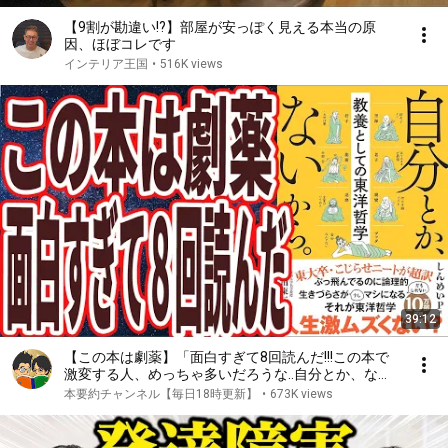
【9割が勘違い!?】部屋が安っぽく見える本当の原
因、ほぼコレです
インテリア王国
•
516K views
39:12
【この本は劇薬】「面白すぎて8回読んだ!!!この本で
激変する人、めっちゃ多いだろうな..自分とか、ない
から。教養としての東洋哲学」を世界一わかりやすく
本要約チャンネル【毎日18時更新】
•
673K views
要約してみた【本要約】