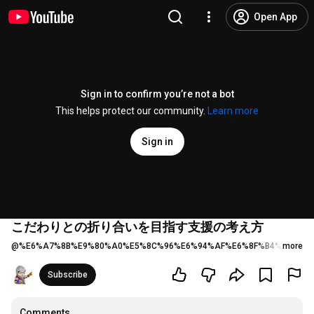
Open App
Sign in to confirm you’re not a bot
This helps protect our community.
Learn more
Sign in
こだわりとの折り合いを目指す支援の考え方
@
%E6%A7%8B%E9%80%A0%E5%8C%96%E6%94%AF%E6%8F%B4%E3%83
more
Subscribe
Comments