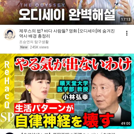
17:13
제우스의 법? 바다 사람들? 영화 [오디세이]에 숨겨진
역사 배경 총정리
조승연의 탐구생활
New
245K views
49:00