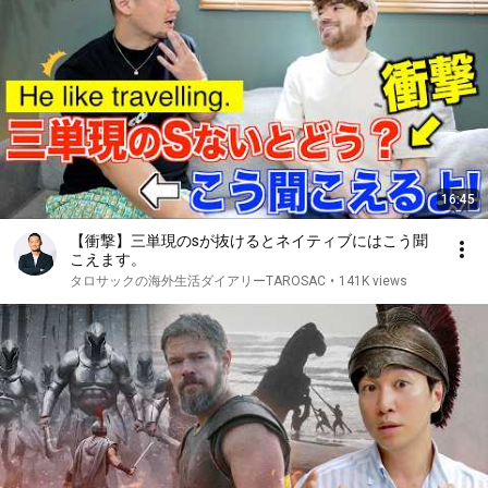
16:45
【衝撃】三単現のsが抜けるとネイティブにはこう聞
こえます。
タロサックの海外生活ダイアリーTAROSAC
•
141K views