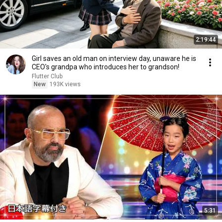
2:19:44
Girl saves an old man on interview day, unaware he is
CEO's grandpa who introduces her to grandson!
Flutter Club
New
193K views
5:31