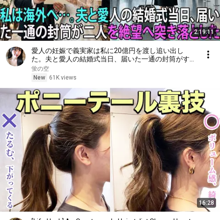
2:19:11
愛人の妊娠で義実家は私に20億円を渡し追い出し
た。夫と愛人の結婚式当日、届いた一通の封筒がすべ
てを終わらせた――| 感動する話 | スカッとする話
蛍の空
New
61K views
16:28