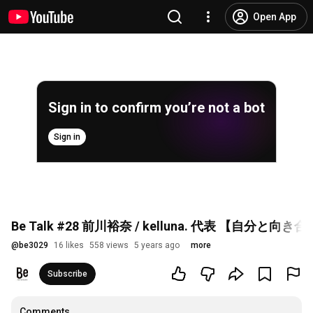
Open App
Sign in to confirm you’re not a bot
Sign in
Be Talk #28 前川裕奈 / kelluna. 代表 【自
@
be3029
16 likes
558 views
5 years ago
more
Subscribe
Comments