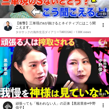
16:45
【衝撃】三単現のsが抜けるとネイティブにはこう聞
こえます。
タロサックの海外生活ダイアリーTAROSAC
•
138K views
24:55
頑張っても「報われない人」の正体【黒岩里奈×中野
信子】