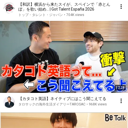
【和訳】横浜から来たスイが、スペインで「赤とん
ぼ」を歌い始め... | Got Talent España 2026
トップ・タレント・ジャパン
•
704K views
17:28
【カタコト英語】ネイティブにはこう聞こえてる
タロサックの海外生活ダイアリーTAROSAC
•
968K views