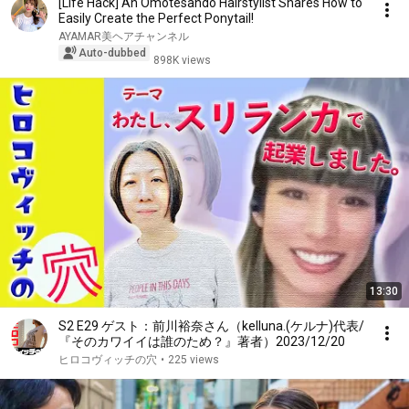
[Life Hack] An Omotesando Hairstylist Shares How to
Easily Create the Perfect Ponytail!
AYAMAR美ヘアチャンネル
Auto-dubbed
898K views
13:30
S2 E29 ゲスト：前川裕奈さん（kelluna.(ケルナ)代表/
『そのカワイイは誰のため？』著者）2023/12/20
ヒロコヴィッチの穴
•
225 views