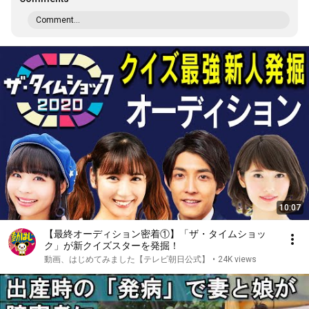
Comment...
10:07
【最終オーディション密着①】「ザ・タイムショッ
ク」が新クイズスターを発掘！
動画、はじめてみました【テレビ朝日公式】
•
24K views