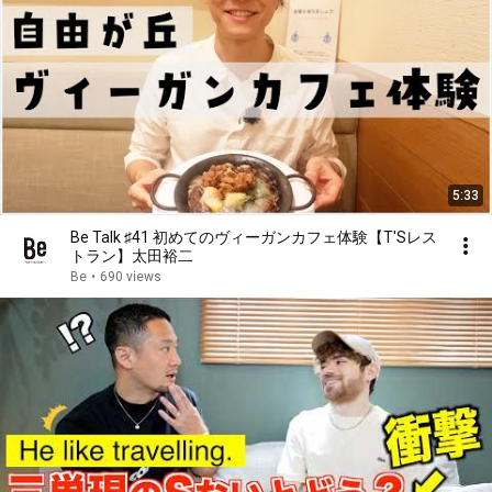
5:33
Be Talk ♯41 初めてのヴィーガンカフェ体験【T'Sレス
トラン】太田裕二
Be
•
690 views