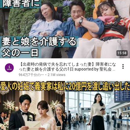
15:58
【出産時の発病で夫を忘れてしまった妻】障害者にな
った妻と娘を介護する父の1日 supoorted by 聖礼会 #
聖礼会 #ジャパンバリアフリープロジェクト #共生
964万7千分の一
•
2.1M views
社会 #障害 #障がい #愛 #