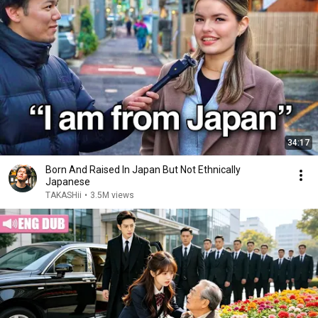
34:17
Born And Raised In Japan But Not Ethnically
Japanese
TAKASHii
•
3.5M views