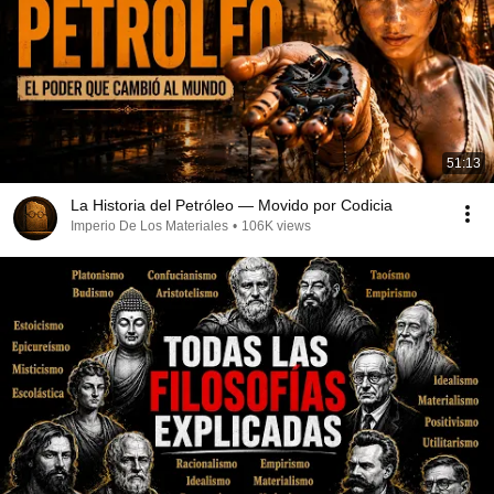
51:13
La Historia del Petróleo — Movido por Codicia
Imperio De Los Materiales
•
106K views