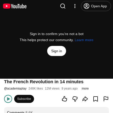
Open App
Sign in to confirm you’re not a bot
This helps protect our community.
Learn more
Sign in
The French Revolution in 14 minutes
@
academiaplay
248K likes
12M views
9 years ago
more
Subscribe
Comments
8.6K