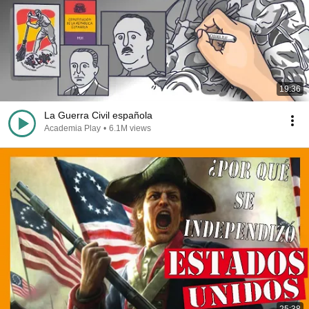
19:36
La Guerra Civil española
Academia Play
•
6.1M views