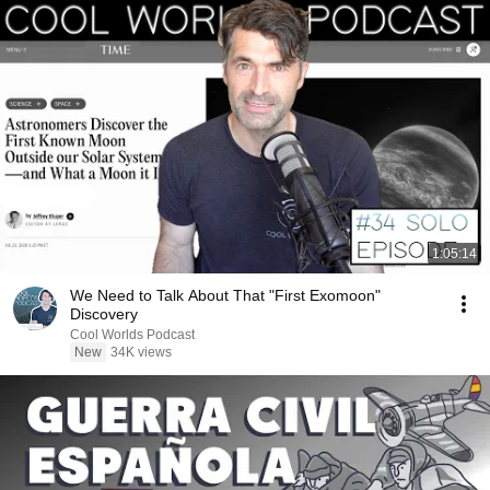
1:05:14
We Need to Talk About That "First Exomoon"
Discovery
Cool Worlds Podcast
New
34K views