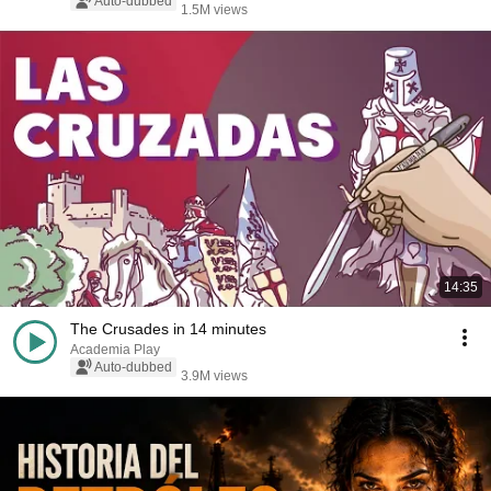
Derechos del Hombre y del Ciudadano triunfando los 
Auto-dubbed
1.5M views
ideales de Libertad, Igualdad, Fraternidad.
14:35
The Crusades in 14 minutes
Academia Play
Auto-dubbed
3.9M views