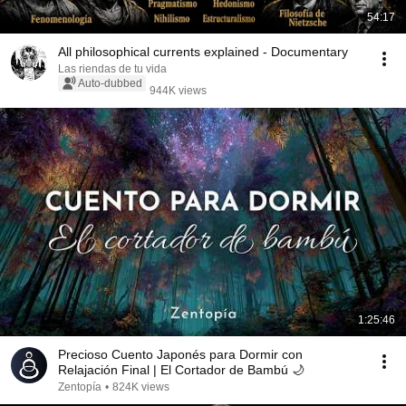
54:17
All philosophical currents explained - Documentary
Las riendas de tu vida
Auto-dubbed
944K views
1:25:46
Precioso Cuento Japonés para Dormir con
Relajación Final | El Cortador de Bambú 🌙
Zentopía
•
824K views