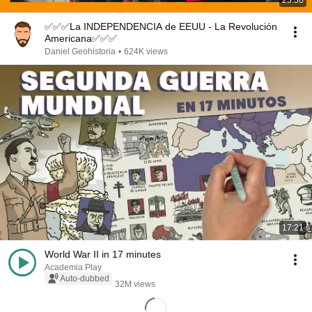
25:38
✅✅✅La INDEPENDENCIA de EEUU - La Revolución
Americana✅✅✅
Daniel Geohistoria
•
624K views
17:21
World War II in 17 minutes
Academia Play
Auto-dubbed
32M views