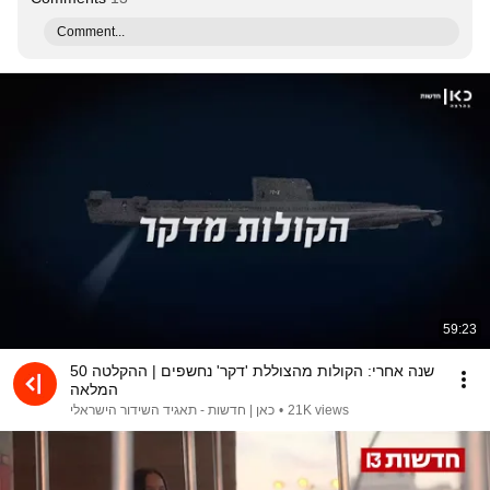
Comment...
59:23
50 שנה אחרי: הקולות מהצוללת 'דקר' נחשפים | ההקלטה
המלאה
כאן | חדשות - תאגיד השידור הישראלי
•
21K views