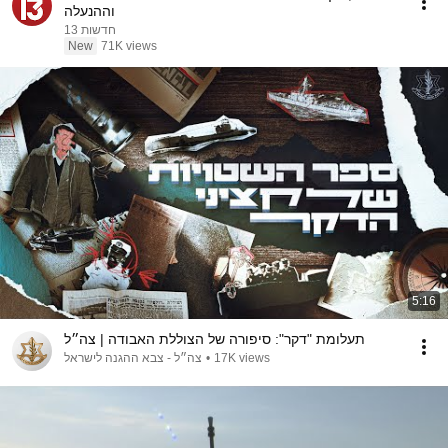
וההנעלה
חדשות 13
New
71K views
5:16
תעלומת "דקר": סיפורה של הצוללת האבודה | צה״ל
צה״ל - צבא ההגנה לישראל
•
17K views