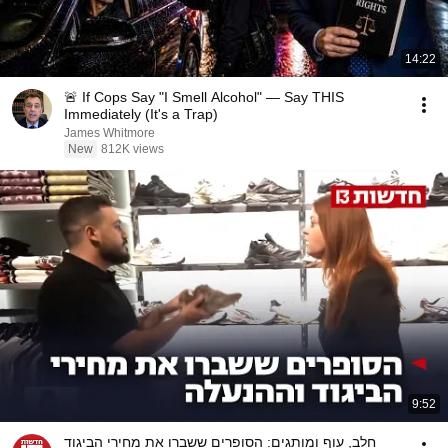
14:22
🚨 If Cops Say "I Smell Alcohol" — Say THIS
Immediately (It's a Trap)
James Whitmore
New
812K views
9:52
חלב, עוף ומותגים: הסופרים ששברו את מחירי הביגוד