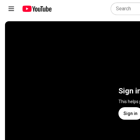
Sign i
This helps
Sign in