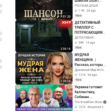
Шансон 2026 | 
Золотые Хиты для 
РУССКАЯ ДУША
Души и Дороги
1.9K
2d ago
New
1:01:20
ДЕТЕКТИВНЫЙ 
ТРИЛЛЕР С 
ПОТРЯСАЮЩИМИ 
АКТЁРАМИ! / 
ДЕТЕКТИВНЯ
«ОПАСНОЕ 
38K
1d ago
ЗАБЛУЖДЕНИЕ» / 
New
2:56:16
СЕРИИ 1 - 4
МУДРАЯ 
ЖЕНЩИНА ｜ 
Рассказ, который 
трогает до 
Душевный Мир Историй
глубины души. 
121K
3d ago
Очень сильная 
New
1:26:14
история ｜ Аудио 
Украина готовит 
рассказ.
баллистику, 
Собянин 
предрекает крах, 
The Breakfast Show
Навальная за 
151K
Streamed 2h ago