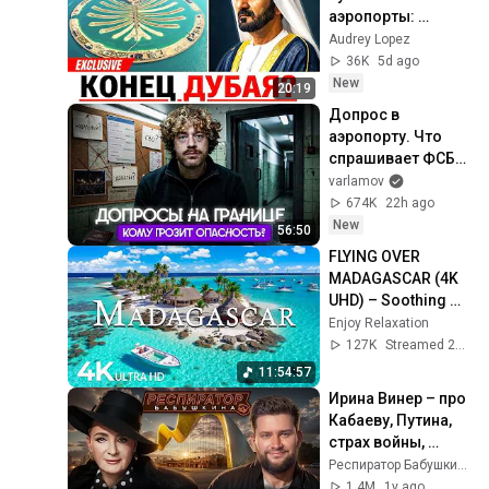
аэропорты: 
почему 
Audrey Lopez
туристический бум 
36K
5d ago
Дубая может 
New
20:19
закончиться уже в 
Допрос в 
2026 году?
аэропорту. Что 
спрашивает ФСБ? 
| Уголовные дела 
varlamov
за донаты, 
674K
22h ago
отношение к 
New
56:50
войне и 
FLYING OVER 
Навальному
MADAGASCAR (4K 
UHD) – Soothing 
Music Along With 
Enjoy Relaxation
Beautiful Nature 
127K
Streamed 2mo ago
Video - 4K Video 
11:54:57
UHD #8
Ирина Винер – про 
Кабаеву, Путина, 
страх войны, 
политику в спорте, 
Респиратор Бабушкина
Россию, 
1.4M
1y ago