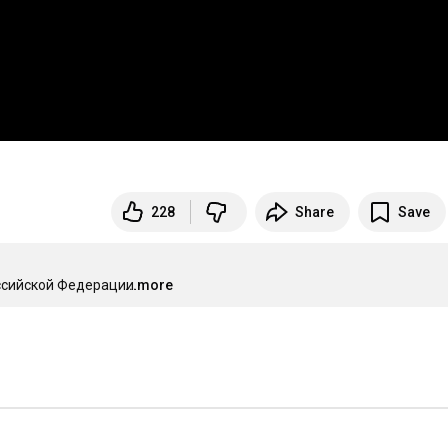
228
Share
Save
ссийской Федерации.
...more