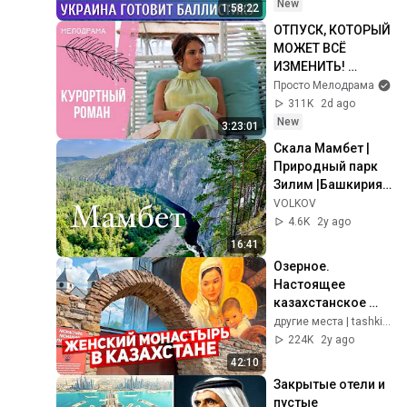
Яблоко. 
New
1:58:22
Галлямов, 
ОТПУСК, КОТОРЫЙ 
Ганапольский
МОЖЕТ ВСЁ 
ИЗМЕНИТЬ! 
Курортный роман. 
Просто Мелодрама
Все серии
311K
2d ago
New
3:23:01
Скала Мамбет | 
Природный парк 
Зилим |Башкирия | 
Южный Урал 🌍
VOLKOV
4.6K
2y ago
16:41
Озерное. 
Настоящее 
казахстанское 
чудо
другие места | tashkinbayev
224K
2y ago
42:10
Закрытые отели и 
пустые 