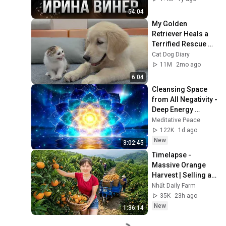
гимнасток и 
54:04
деньги
My Golden 
Retriever Heals a 
Terrified Rescue 
Kitten in Just 3 
Cat Dog Diary
Meetings!
11M
2mo ago
6:04
Cleansing Space 
from All Negativity - 
Deep Energy 
Clearing and 
Meditative Peace
Protection - 417Hz
122K
1d ago
New
3:02:45
Timelapse - 
Massive Orange 
Harvest | Selling at 
the Country Market
Nhất Daily Farm
35K
23h ago
New
1:36:14