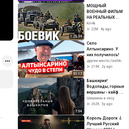
МОЩНЫЙ 
ВОЕННЫЙ ФИЛЬМ 
НА РЕАЛЬНЫХ 
СОБЫТИЯХ! 
Kin4k
"СОРОКАПЯТКА" 
22M
4y ago
ВЕЛИКАЯ 
1:25:39
ОТЕЧЕСТВЕННАЯ 
Село 
ВОЙНА!
Алтынсарино. У 
них получилось!
другие места | tashkinbayev
219K
2y ago
31:17
Башкирия! 
Водопады, горные 
вершины - кайф. 
Айгир, Инзерские 
Шишкины в лесу
зубчатки, водопад 
262K
5y ago
Гадельша
7:54
Король Дороги 🎸 
Лучший Русский 