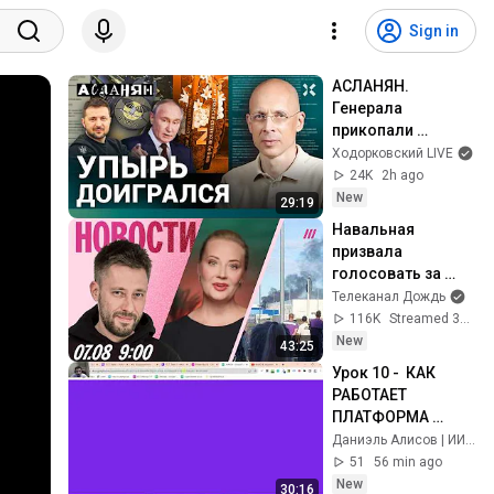
Sign in
АСЛАНЯН. 
Генерала 
прикопали 
тайком. Погибнем 
Ходорковский LIVE
всем миром. Авто 
24K
2h ago
в России — труба
New
29:19
Навальная 
призвала 
голосовать за 
«Яблоко». Новый 
Телеканал Дождь
удар по 
116K
Streamed 3h ago
Wildberries. ЕГЭ 
New
43:25
предложили 
Урок 10 -  КАК 
отменить
РАБОТАЕТ 
ПЛАТФОРМА 
AIRTABLE  - 1 ВИД 
Даниэль Алисов | ИИ Автоматизация
КОЛОНОК
51
56 min ago
New
30:16