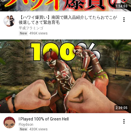
1:14:03
【ハワイ爆買い】南国で購入品紹介してたらおでこが
後退してきて緊急育毛
平成フラミンゴ
New
496K views
2:39:05
I Played 100% of Green Hell
Floydson
New
430K views