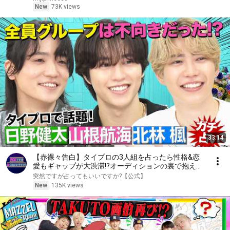
う」――数分後、夫は顔面蒼白になった……。
New
73K views
33:14
【赤裸々告白】タイプロの3人組を占ったら性格&恋
愛もギャップが大渋滞!?オーディションの裏で抱えて
いた葛藤を告白…
突然ですが占ってもいいですか?【公式】
New
135K views