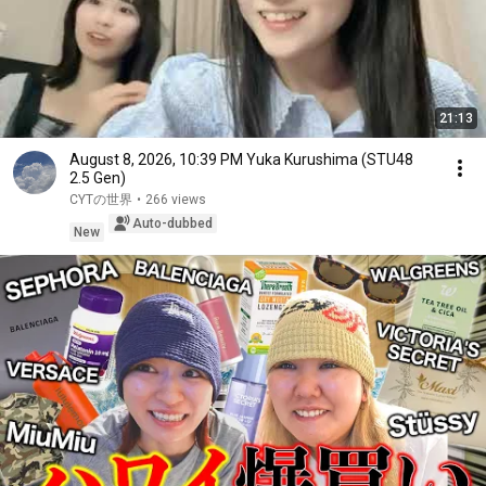
21:13
August 8, 2026, 10:39 PM Yuka Kurushima (STU48
2.5 Gen)
CYTの世界
•
266 views
Auto-dubbed
New