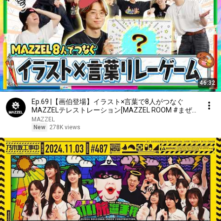
46:32
Ep.69 |【画伯登場】イラスト×言葉で8人がつなぐ
MAZZELテレストレーション[MAZZEL ROOM #まぜ
べや🛋️]
MAZZEL
New
278K views