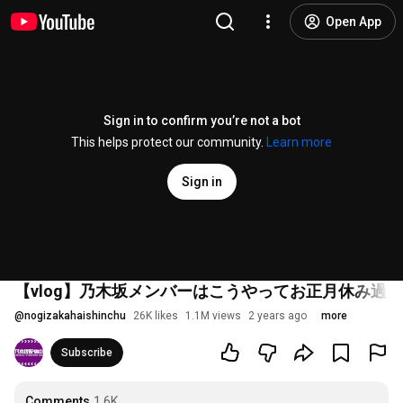
Open App
Sign in to confirm you’re not a bot
This helps protect our community.
Learn more
Sign in
【vlog】乃木坂メンバーはこうやってお正月休み過
@
nogizakahaishinchu
26K likes
1.1M views
2 years ago
more
Subscribe
Comments
1.6K