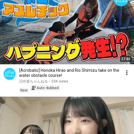
27:40
[Acrobatic] Honoka Hirao and Rio Shimizu take on the
water obstacle course!
日向坂ちゃんねる
•
55K views
Auto-dubbed
New