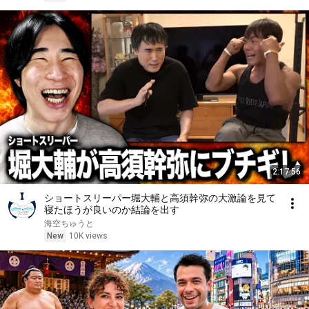
2:17:56
ショートスリーパー堀大輔と高須幹弥の大激論を見て
寝たほうが良いのか結論を出す
海空ちゅうと
New
10K views