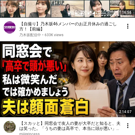
16:56
【自撮り】乃木坂46メンバーのお正月休みの過ごし
方！【前編】
乃木坂配信中
•
633K views
2:14:07
【スカッと】同窓会で友人の妻が大卒だと知ると、夫
は笑った。「うちの妻は高卒で、本当に頭が悪い」私
は微笑んだ。「では、どちらが愚かか確かめましょ
mijiprincess