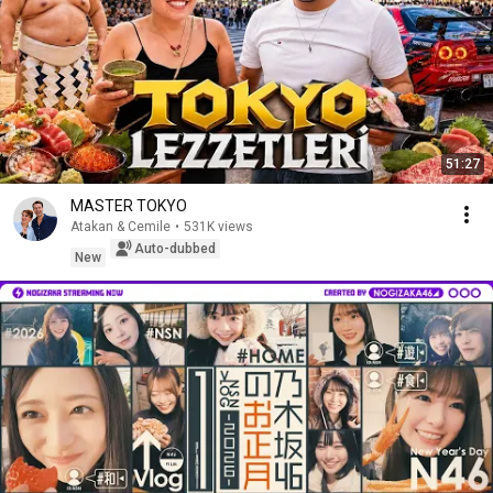
51:27
MASTER TOKYO
Atakan & Cemile
•
531K views
Auto-dubbed
New