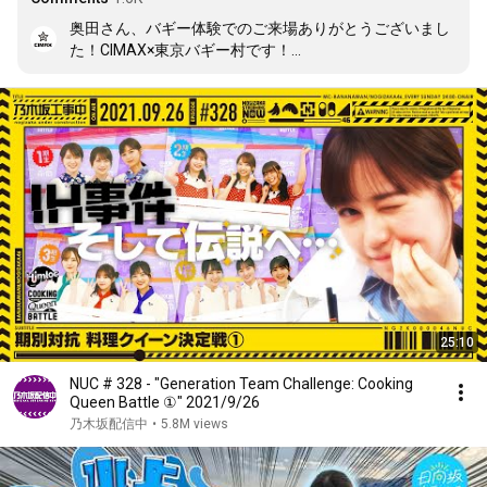
奥田さん、バギー体験でのご来場ありがとうございまし
た！CIMAX×東京バギー村です！

ご家族ともに終始笑いあってバギー運転されてる姿がと
ても微笑ましかったです♪

次回はぜひ”全身泥まみれバギー”もお待ちしておりま
す！
25:10
NUC # 328 - "Generation Team Challenge: Cooking
Queen Battle ①" 2021/9/26
乃木坂配信中
•
5.8M views