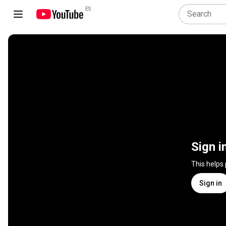
ES
Sign i
This helps
Sign in