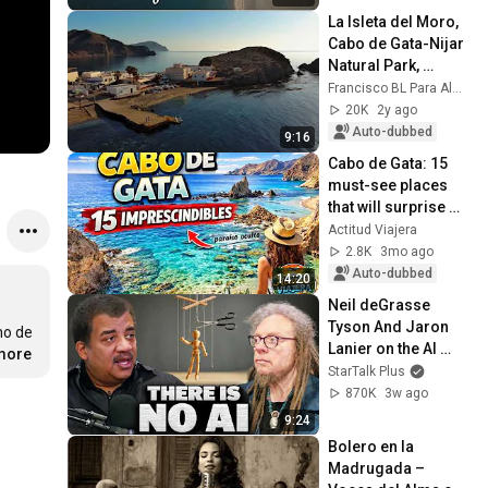
La Isleta del Moro, 
Cabo de Gata-Nijar 
Natural Park, 
Almeria
Francisco BL Para Almeria
20K
2y ago
Auto-dubbed
9:16
Cabo de Gata: 15 
must-see places 
that will surprise 
you 😍
Actitud Viajera
2.8K
3mo ago
Auto-dubbed
14:20
Neil deGrasse 
Tyson And Jaron 
o de 
Lanier on the AI 
.more
Illusion
StarTalk Plus
870K
3w ago
9:24
Bolero en la 
Madrugada – 