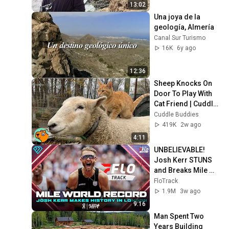
endémicas
13:02
Una joya de la 
geología, Almería
Canal Sur Turismo
16K
6y ago
12:36
Sheep Knocks On 
Door To Play With 
Cat Friend | Cuddle 
Buddies
Cuddle Buddies
419K
2w ago
4:11
UNBELIEVABLE! 
Josh Kerr STUNS 
and Breaks Mile 
World Record for 
FloTrack
win at London 
1.9M
3w ago
Diamond League 
9:16
2026
Man Spent Two 
Years Building 