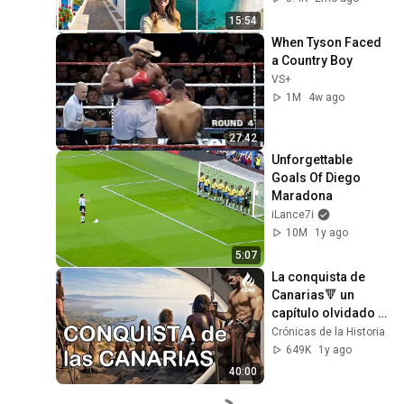
15:54
When Tyson Faced 
a Country Boy
VS+
1M
4w ago
27:42
Unforgettable 
Goals Of Diego 
Maradona
iLance7i
10M
1y ago
5:07
La conquista de 
Canarias🔻 un 
capítulo olvidado 
de la historia de 
Crónicas de la Historia
España
649K
1y ago
40:00