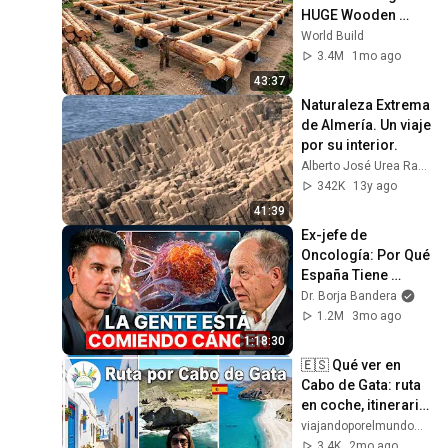
HUGE Wooden 
House for his 
World Build
Family | Start to 
3.4M
1mo ago
Finish by 
43:37
@bjornbrenton
Naturaleza Extrema 
de Almería. Un viaje 
por su interior.
Alberto José Urea Ramos
342K
13y ago
41:39
Ex-jefe de 
Oncología: Por Qué 
España Tiene 
Tantos Casos de 
Dr. Borja Bandera
Cáncer (la 
1.2M
3mo ago
respuesta, en tu 
1:18:30
plato)
🇪🇸 Qué ver en 
Cabo de Gata: ruta 
en coche, itinerario 
completo y 
viajandoporelmundomundial
consejos 🚗
3.4K
2mo ago