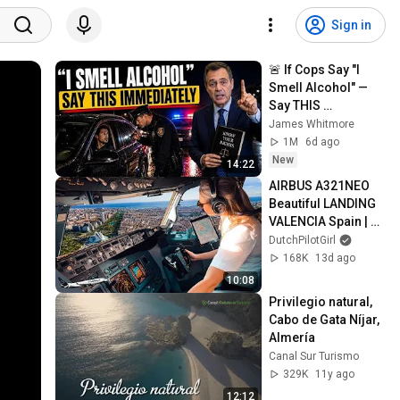
Sign in
🚨 If Cops Say "I 
Smell Alcohol" — 
Say THIS 
Immediately (It's a 
James Whitmore
Trap)
1M
6d ago
New
14:22
AIRBUS A321NEO 
Beautiful LANDING 
VALENCIA Spain | 
Runway 12 | Cockpit 
DutchPilotGirl
View | Airline Pilot 
168K
13d ago
Life
10:08
Privilegio natural, 
Cabo de Gata Níjar, 
Almería
Canal Sur Turismo
329K
11y ago
12:12