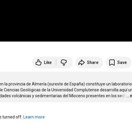
Like
Share
Save
 la provincia de Almería (sureste de España) constituye un laboratorio 
de Ciencias Geológicas de la Universidad Complutense desarrolla aquí un
idades volcánicas y sedimentarias del Mioceno presentes en los sect
…
..
turned off. 
Learn more