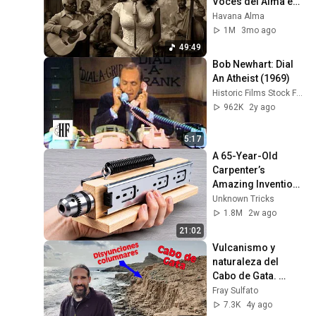
Voces del Alma en 
La Habana
Havana Alma
1M
3mo ago
49:49
Bob Newhart: Dial 
An Atheist (1969)
Historic Films Stock Footage Archive
962K
2y ago
5:17
A 65-Year-Old 
Carpenter’s 
Amazing Invention 
That Billions of 
Unknown Tricks
Engineers Don’t 
1.8M
2w ago
Know About!
21:02
Vulcanismo y 
naturaleza del 
Cabo de Gata. 
¡Cómo se formó? 
Fray Sulfato
Especies 
7.3K
4y ago