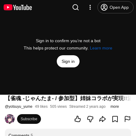
Open App
Sign in to confirm you’re not a bot
This helps protect our community.
Learn more
Sign in
【雀魂 -じゃんたま- / 参加型】姉妹コラボが実現!!
@
yotsuyu_yume
49 likes
505 views
Streamed 2 years ago
more
Subscribe
Comments
5