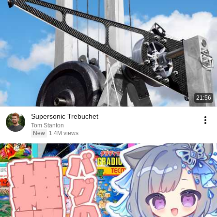
21:56
Supersonic Trebuchet
Tom Stanton
New
1.4M views