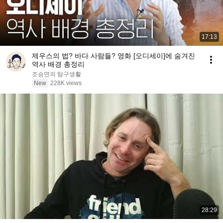
17:13
제우스의 법? 바다 사람들? 영화 [오디세이]에 숨겨진
역사 배경 총정리
조승연의 탐구생활
New
228K views
28:29