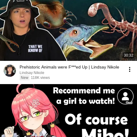
30:32
Prehistoric Animals were F***ed Up | Lindsay Nikole
Lindsay Nikole
New
118K views