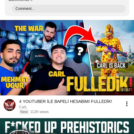
Comment...
35:07
4 YOUTUBER İLE BAPELİ HESABIMI FULLEDİK!
CarL
New
112K views