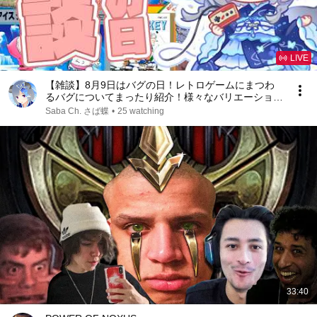
LIVE
【雑談】8月9日はバグの日！レトロゲームにまつわ
るバグについてまったり紹介！様々なバリエーション
があるバグを動画で見てみましょう【Vtuber / さば
Saba Ch. さば蝶
•
25 watching
蝶】
33:40