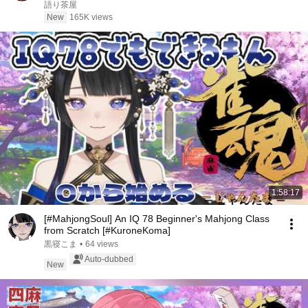
笑した。しかし5分後、その場は静まり返った。#動
語り茶屋
エピソード#老後の物語 #家族の物語
New
165K views
1:58:17
[#MahjongSoul] An IQ 78 Beginner's Mahjong Class
from Scratch [#KuroneKoma]
黒寝こま
•
64 views
Auto-dubbed
New