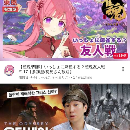
LIVE
【雀魂/四麻】いっしょに麻雀する？雀魂友人戦
#117【参加型/初見さん歓迎】
髑髏まり子(しゃれこうべまりこ)
•
17 watching