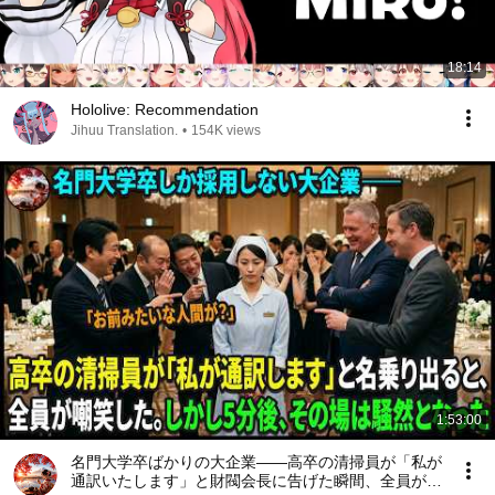
18:14
Hololive: Recommendation
Jihuu Translation.
•
154K views
1:53:00
名門大学卒ばかりの大企業――高卒の清掃員が「私が
通訳いたします」と財閥会長に告げた瞬間、全員が嘲