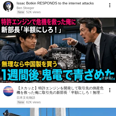
Issac Botkin RESPONDS to the internet attacks
Ben Stoeger
New
52K views
2:04:07
【スカッと】特許エンジンを開発して取引先の倒産危
機を救った俺に取引先の新部長「半額にしろ！無理な
ら中国製を買う」1週間後、部長から鬼電→俺「お宅
日本文化物語
の競合と5倍で独占契約済みです」
New
62K views