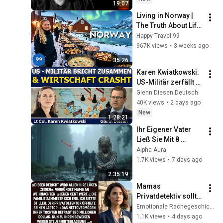
19:07
Living in Norway | 
The Truth About Life 
in the World's 
Happy Travel 99
Richest and Most 
967K views
•
3 weeks ago
Beautiful Country | 
35:26
4K
Karen Kwiatkowski: 
US-Militär zerfällt & 
Wirtschaft bricht ein
Glenn Diesen Deutsch
40K views
•
2 days ago
New
1:28:21
Ihr Eigener Vater 
Ließ Sie Mit 8 
Sterben — Jetzt 
Alpha Aura
Verbeugt Er Sich 
1.7K views
•
7 days ago
Vor Der Luna
2:35:19
Mamas 
Privatdetektiv sollte 
meine Armut 
Emotionale Rachegeschichten
beweisen – bis er 
1.1K views
•
4 days ago