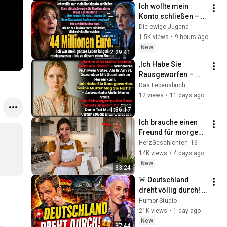
Ich wollte mein 
Konto schließen – 
Dann sah ich 
Die ewige Jugend
plötzlich 44 
1.5K views
•
9 hours ago
Millionen Euro
New
2:29:41
‚Ich Habe Sie 
Rausgeworfen – 
Meine Mutter Mag 
Das Lebensbuch
Sie Nicht!‘ 
12 views
•
11 days ago
Antwortete Mein 
1:36:17
Mann Stolz Meinem 
Ich brauche einen 
Vate
Freund für morgen, 
ein Millionär hört 
HerzGeschichten_16
das Geheimnis 
14K views
•
4 days ago
seiner Putzfrau.
New
33:24
🚨 Deutschland 
dreht völlig durch! 
😱 Nuhr im ERSTEN 
Humor Studio
2026  Lisa Eckhart 
21K views
•
1 day ago
zerlegt alles!
New
37:44