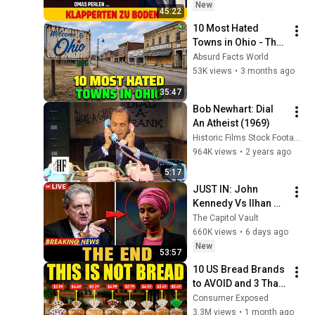
mein 180-Millionen-
New
45:22
Dollar-Imperium 
10 Most Hated 
entd...
Towns in Ohio - The 
#1 Pick Will Shock 
Absurd Facts World
You
53K views
•
3 months ago
35:47
Bob Newhart: Dial 
An Atheist (1969)
Historic Films Stock Footage Archive
964K views
•
2 years ago
5:17
JUST IN: John 
Kennedy Vs Ilhan 
Omar: The Financial 
The Capitol Vault
Evidence Nobody 
660K views
•
6 days ago
Saw Coming
New
53:57
10 US Bread Brands 
to AVOID and 3 That 
Are Actually Safe
Consumer Exposed
3.3M views
•
1 month ago