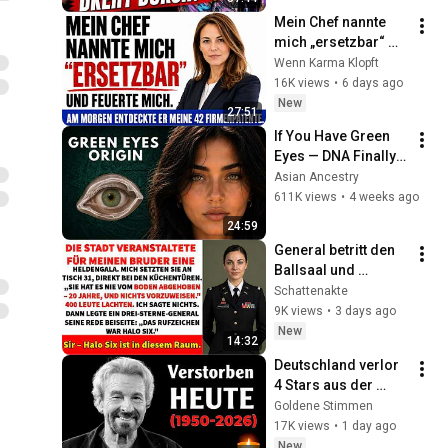
Mein Chef nannte 
mich „ersetzbar“ 
und feuerte mich – 
Wenn Karma Klopft
dann entdeckte er 
16K views
•
6 days ago
meine 42 
New
27:51
Firmenpatente
If You Have Green 
Eyes — DNA Finally 
Revealed Where 
Asian Ancestry
They Really Come 
611K views
•
4 weeks ago
From
24:59
General betritt den 
Ballsaal und 
salutiert vor der 
Schattenakte
'Schreibtisch-
9K views
•
3 days ago
Schwester' – Bruder 
New
14:32
erstarrt
Deutschland verlor 
4 Stars aus der 
goldenen Zeit des 
Goldene Stimmen
deutschen 
17K views
•
1 day ago
Fernsehens
New