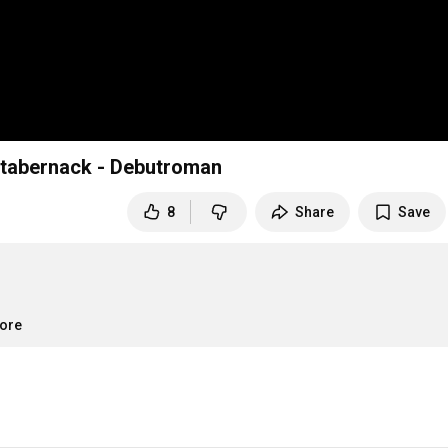
rk Stabernack - Debutroman
8
Share
Save
more