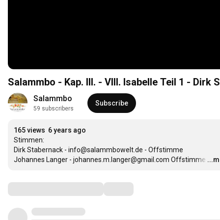
Salammbo - Kap. III. - VIII. Isabelle Teil 1 - Di
Salammbo
Subscribe
59 subscribers
165 views
6 years ago
Stimmen:

Dirk Stabernack - info@salammbowelt.de - Offstimme

Johannes Langer - johannes.m.langer@gmail.com Offstimme
…
...
Comments