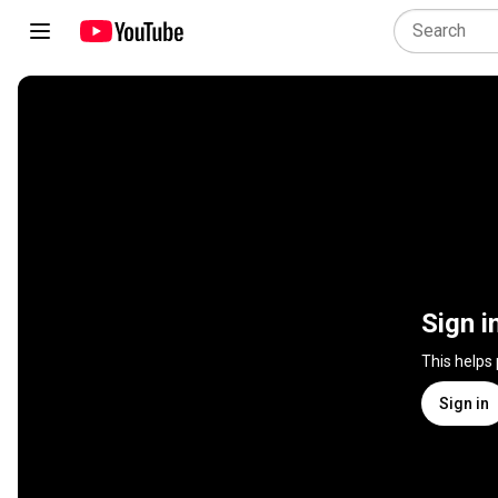
Sign i
This helps
Sign in