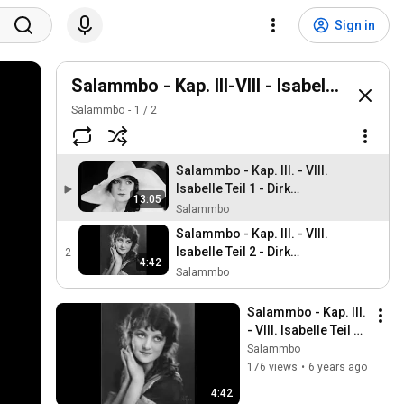
Sign in
Salammbo - Kap. III-VIII - Isabelle
Salammbo
1
/
2
Salammbo - Kap. III. - VIII.
Isabelle Teil 1 - Dirk
13:05
Stabernack - Debutroman
Salammbo
Salammbo - Kap. III. - VIII.
Isabelle Teil 2 - Dirk
2
4:42
Stabernack - Debutroman
Salammbo
Salammbo - Kap. III. 
- VIII. Isabelle Teil 2 
- Dirk Stabernack - 
Salammbo
Debutroman
176 views
•
6 years ago
4:42