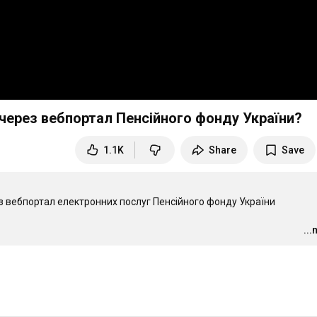
 через вебпортал Пенсійного фонду України?
1.1K
Share
Save
з вебпортал електронних послуг Пенсійного фонду України 
..
 електронних послуг Пенсійного фонду України. Способи авториза