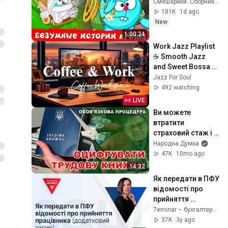
Смешарики. Сборники серий
181K
1d ago
New
1:00:24
Work Jazz Playlist 
☕ Smooth Jazz 
and Sweet Bossa 
Nova Music for 
Jazz For Soul
Work, Study & Relax
492 watching
LIVE
Ви можете 
втратити 
страховий стаж і 
пенсію. Як 
Народна Думка
оцифрувати 
47K
10mo ago
трудову книжку - 
14:32
відеоінструкція
Як передати в ПФУ 
відомості про 
прийняття 
працівника 
7eminar – бухгалтерський канал №1
(додатковий 
37K
3y ago