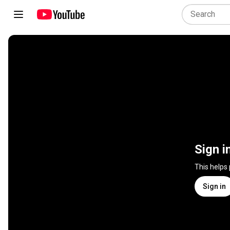
Sign i
This helps
Sign in