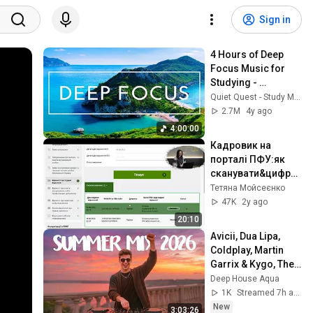
Sign in
4 Hours of Deep 
Focus Music for 
Studying - 
Concentration 
Quiet Quest - Study Music
Music For Deep 
2.7M
4y ago
Thinking And Focus
4:00:00
Кадровик на 
порталі ПФУ:як 
сканувати&цифрув
ати трудову 
Тетяна Мойсеєнко
книжку чи записи 
47K
2y ago
про трудовий 
20:10
стаж працівника
Avicii, Dua Lipa, 
Coldplay, Martin 
Garrix & Kygo, The 
Chainsmokers 
Deep House Aqua
Style - SUMMER 
1K
Streamed 7h ago
DEEP HOUSE Mix
New
3:03:26