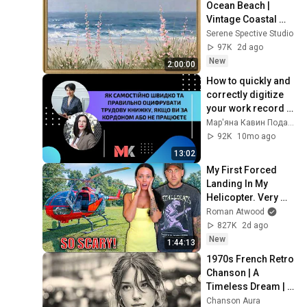
Ocean Beach | 
Vintage Coastal 
Seascape Oil 
Serene Spective Studio
Painting | 4K 
97K
2d ago
Ambient TV 
New
2:00:00
Screensaver
How to quickly and 
correctly digitize 
your work record 
book yourself if you 
Мар'яна Кавин Податковий блог
are abroad or 
92K
10mo ago
unemplo...
13:02
My First Forced 
Landing In My 
Helicopter. Very 
Scary Experience 
Roman Atwood
But Everyone Is 
827K
2d ago
Safe! Needs FIxed!
New
1:44:13
1970s French Retro 
Chanson | A 
Timeless Dream | 
Slow Cafe Moments 
Chanson Aura