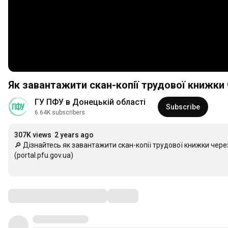
Як завантажити скан-копії трудової книжки
ГУ ПФУ в Донецькій області
Subscribe
6.64K subscribers
307K views
2 years ago
🔎 Дізнайтесь як завантажити скан-копії трудової книжки чере
(portal.pfu.gov.ua)

💻Бережіть себе та користуйтеся онлайн-сервісами вебпорталу
Comments