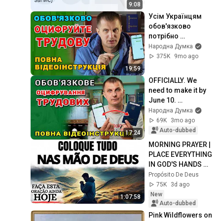
запис)
9:08
Усім Українцям 
обов'язково 
потрібно 
оцифрувати 
Народна Думка
трудові книжки. 
375K
9mo ago
Як то зробити 
19:59
через мобільний.
OFFICIALLY. We 
need to make it by 
June 10. 
Digitization of labor 
Народна Думка
- by law No. 1217-IX
69K
3mo ago
Auto-dubbed
17:24
MORNING PRAYER | 
PLACE EVERYTHING 
IN GOD'S HANDS 
AND REST
Propósito De Deus
75K
3d ago
New
1:07:58
Auto-dubbed
Pink Wildflowers on 