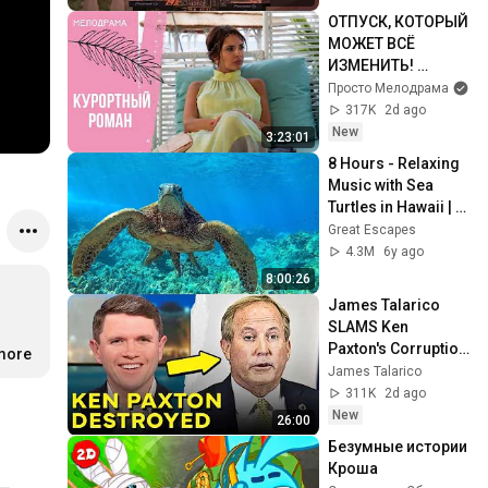
ОТПУСК, КОТОРЫЙ 
МОЖЕТ ВСЁ 
ИЗМЕНИТЬ! 
Курортный роман. 
Просто Мелодрама
Все серии
317K
2d ago
New
3:23:01
8 Hours - Relaxing 
Music with Sea 
Turtles in Hawaii | 
Great Escapes
Great Escapes
4.3M
6y ago
8:00:26
James Talarico 
SLAMS Ken 
Paxton's Corruption 
.more
LIVE ON AIR
James Talarico
…
311K
2d ago
New
26:00
Безумные истории 
Кроша