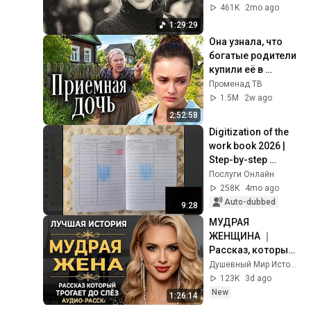
(60s 70s 80s)
461K
2mo ago
1:29:29
Она узнала, что 
богатые родители 
купили её в 
роддоме, и пошла 
Променад ТВ
искать мать | 
1.5M
2w ago
Мелодрама
2:52:58
Digitization of the 
work book 2026 | 
Step-by-step 
instructions
Послуги Онлайн
258K
4mo ago
Auto-dubbed
9:28
МУДРАЯ 
ЖЕНЩИНА ｜ 
Рассказ, который 
трогает до 
Душевный Мир Историй
глубины души. 
123K
3d ago
Очень сильная 
New
1:26:14
история ｜ Аудио 