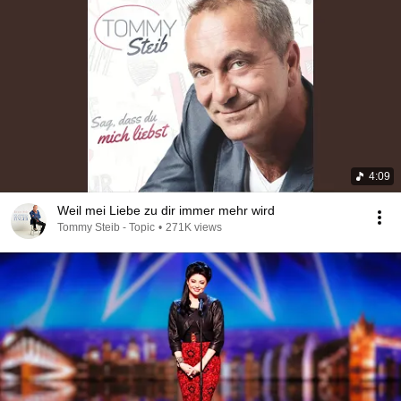
4:09
Weil mei Liebe zu dir immer mehr wird
Tommy Steib - Topic
•
271K views