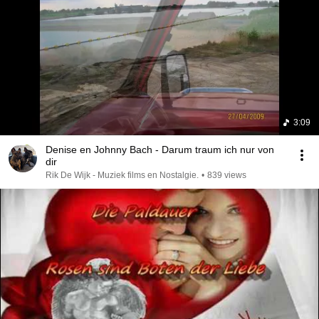
3:09
Denise en Johnny Bach - Darum traum ich nur von
dir
Rik De Wijk - Muziek films en Nostalgie.
•
839 views