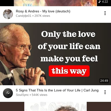
4:22
Rosy & Andres - My love (deutsch)
Candytje01
•
297K views
24:49
5 Signs That This Is the Love of Your Life | Carl Jung
SoulSync
•
544K views