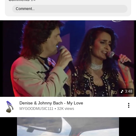
Comment...
3:48
Denise & Johnny Bach - My Love
MYGOODMUSIC111
•
32K views