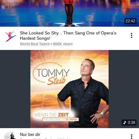
22:42
She Looked So Shy... Then Sang One of Opera's
Hardest Songs!
World Best Talent
•
866K views
3:38
Nur bei dir