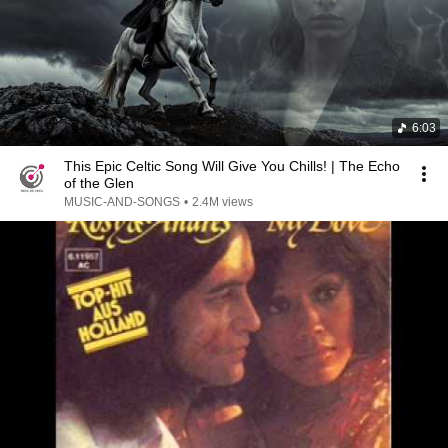
6:03
This Epic Celtic Song Will Give You Chills! | The Echo
of the Glen
MUSIC-AND-SONGS
•
2.4M views