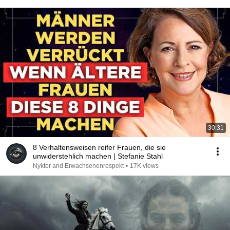
30:31
8 Verhaltensweisen reifer Frauen, die sie
unwiderstehlich machen | Stefanie Stahl
Nyktor and Erwachsenenrespekt
•
17K views