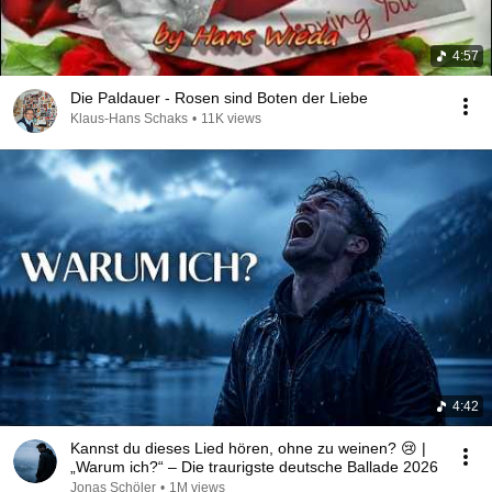
4:57
Die Paldauer - Rosen sind Boten der Liebe
Klaus-Hans Schaks
•
11K views
4:42
Kannst du dieses Lied hören, ohne zu weinen? 😢 |
„Warum ich?“ – Die traurigste deutsche Ballade 2026
Jonas Schöler
•
1M views