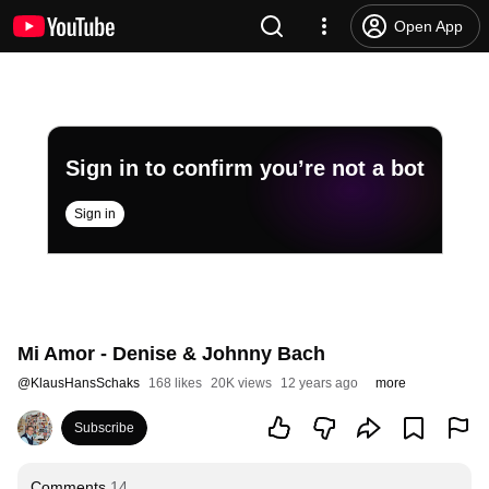
Open App
Sign in to confirm you’re not a bot
Sign in
Mi Amor - Denise & Johnny Bach
@
KlausHansSchaks
168 likes
20K views
12 years ago
more
Subscribe
Comments
14