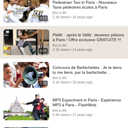
Pedestrian Taxi in Paris - Nouveaux
Taxis pédestres écolos à Paris
this is it®
2.1K views • 16 years ago
3:19
Piélib' : après le Vélib', devenez piétons
à Paris ! Offre exclusive GRATUITE !!!
this is it®
2:30:09
2.1K views • 14 years ago
3:09
Mon mari a dit que ma grossesse le dégoûtait. Ses
excuses sont arrivées bien trop tard...
Concours de Barbichettes : Je te tiens,
Familles en Ruine
tu me tiens, par la barbichette...
New
19K views
this is it®
5.1K views • 16 years ago
2:32
MP3 Experiment in Paris - Expérience
MP3 à Paris - FlashMob
this is it®
5.4K views • 17 years ago
4:55