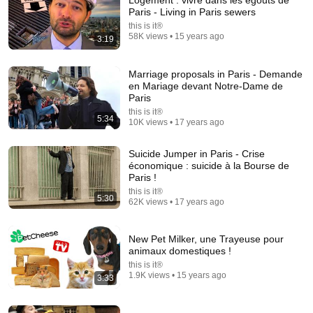
Logement : vivre dans les égouts de
Paris - Living in Paris sewers
Comments are turned off. 
Learn more
this is it®
58K views • 15 years ago
3:19
Marriage proposals in Paris - Demande
en Mariage devant Notre-Dame de
Paris
this is it®
5:34
10K views • 17 years ago
Suicide Jumper in Paris - Crise
économique : suicide à la Bourse de
Paris !
this is it®
5:30
62K views • 17 years ago
21:18
30 Tips I Wish I Knew Before Visiting Paris
New Pet Milker, une Trayeuse pour
Naick & Kim
•
316K views
animaux domestiques !
this is it®
1.9K views • 15 years ago
3:33