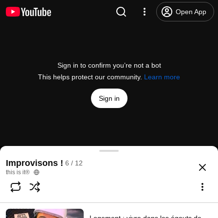
Open App
Sign in to confirm you’re not a bot
This helps protect our community.
Learn more
Sign in
Piélib' : après le Vélib', devenez piétons à Paris !
Improvisons !
6 / 12
@
this-is-it
10 likes
2.1K views
14 years ago
more
this is it®
Subscribe
Comments