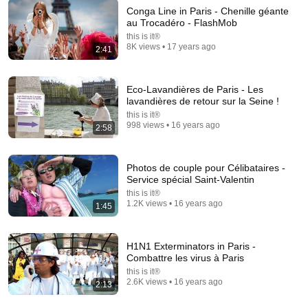
Conga Line in Paris - Chenille géante
au Trocadéro - FlashMob
this is it®
12:06
8K views • 17 years ago
2:41
les anecdotes du saltimbanque - Episode 3 -
Histoires de bivouac
Eco-Lavandières de Paris - Les
Jef le Saltimbanque
lavandières de retour sur la Seine !
New
28 views
this is it®
998 views • 16 years ago
2:58
Photos de couple pour Célibataires -
Service spécial Saint-Valentin
this is it®
1.2K views • 16 years ago
1:45
H1N1 Exterminators in Paris -
Combattre les virus à Paris
this is it®
9:24
2.6K views • 16 years ago
2:13
Neil deGrasse Tyson And Jaron Lanier on the AI