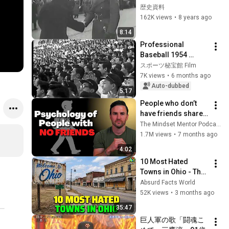
訪問【日独同盟】　
歴史資料
日本語字幕
162K views
•
8 years ago
8:14
Professional 
Baseball 1954 
Central League 
スポーツ秘宝館 Film
leader Arazo Giants 
7K views
•
6 months ago
vs Chunichi 
Auto-dubbed
5:17
Dragons, D 
People who don’t 
Nishizawa HR...
have friends share 
these five 
The Mindset Mentor Podcast
personality traits
1.7M views
•
7 months ago
4:02
10 Most Hated 
Towns in Ohio - The 
#1 Pick Will Shock 
Absurd Facts World
You
52K views
•
3 months ago
35:47
巨人軍の歌「闘魂こ