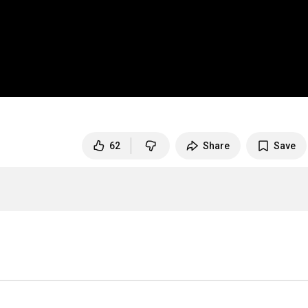
62
Share
Save