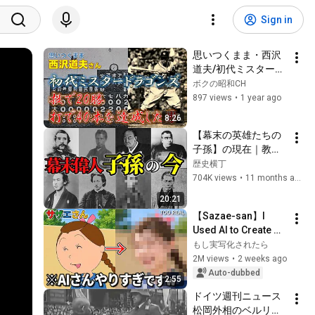
Sign in
思いつくまま・西沢
道夫/初代ミスタード
ラゴンズ「延長28回
ボクの昭和CH
を完投」「投で20
897 views
•
1 year ago
勝・打で40本」を達
8:26
成した男
【幕末の英雄たちの
子孫】の現在｜教科
書に載らない驚きの
歴史横丁
末裔の物語
704K views
•
11 months ago
20:21
【Sazae-san】I 
Used AI to Create 
Live-Action 
もし実写化されたら
Versions and 
2M views
•
2 weeks ago
Everyone's Freaking 
Auto-dubbed
2:55
Out | Sazae-san Live 
ドイツ週刊ニュース  
...
松岡外相のベルリン