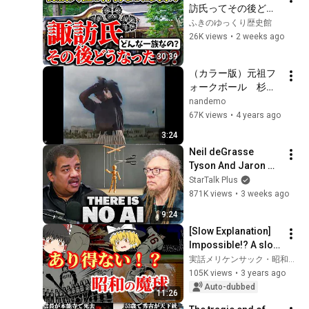
訪氏ってその後どう
なったの？諏訪大社
ふきのゆっくり歴史館
上社の大祝を務める
26K views
•
2 weeks ago
家でありながらも武
30:39
家としても活動した
（カラー版）元祖フ
諏訪氏の歴史を超簡
ォークボール　杉下
単に解説
茂（中日ドラゴン
nandemo
ズ　他）
67K views
•
4 years ago
3:24
Neil deGrasse 
Tyson And Jaron 
Lanier on the AI 
StarTalk Plus
Illusion
871K views
•
3 weeks ago
9:24
[Slow Explanation] 
Impossible!? A slow 
explanation of the 
実話メリケンサック・昭和の記憶
magic balls that 
105K views
•
3 years ago
appeared in Showa-
Auto-dubbed
11:26
era ...