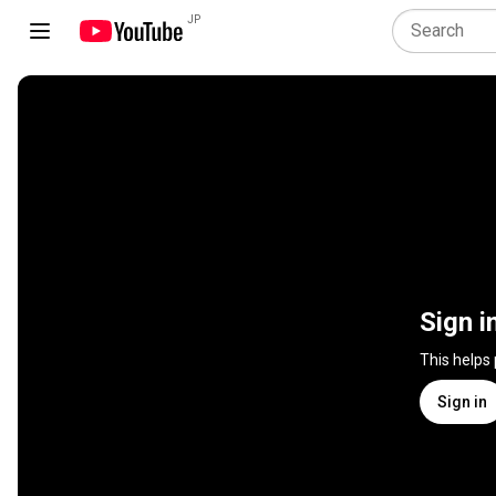
JP
Sign i
This helps
Sign in