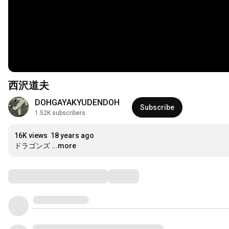
西沢道夫
DOHGAYAKYUDENDOH
Subscribe
1.52K subscribers
16K views
18 years ago
ドラゴンズ
...more
Comments