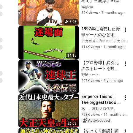
めて」三鷹淳、91歳
kaguya
59K views
•
7 months ago
3:03
1997年に発売した野
球ゲームのひどすぎ
る迷場面を集めてみ
アカガメス2nd and アカgames
た【甲子園V】
114K views
•
1 month ago
14:15
【プロ野球】異次元
のストレートを投げ
込んだ"元祖速球
野球ノート
王"の物語  Ⅱ  小松辰
207K views
•
5 years ago
雄
8:33
Emperor Taisho | 
The biggest taboo in 
modern Japanese 
あゝ、激動ノ時代ヲ。
history. His 
723K views
•
11 months ago
mysterious life and 
Auto-dubbed
26:03
death at t...
【ゆっくり解説】諏