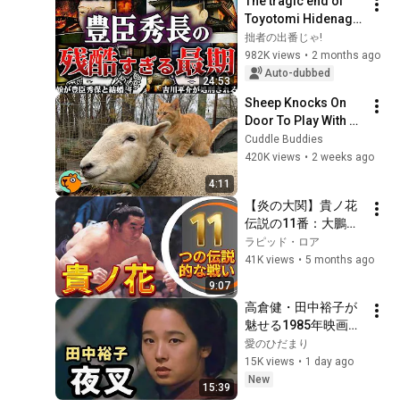
The tragic end of 
Toyotomi Hidenaga! 
His brutal death at 
拙者の出番じゃ!
the age of 52 [The 
982K views
•
2 months ago
Toyotomi Brothers!]
Auto-dubbed
24:53
Sheep Knocks On 
Door To Play With 
Cat Friend | Cuddle 
Cuddle Buddies
Buddies
420K views
•
2 weeks ago
4:11
【炎の大関】貴ノ花 
伝説の11番：大鵬・
輪島・北の湖・千代
ラピッド・ロア
の富士との死闘
41K views
•
5 months ago
9:07
高倉健・田中裕子が
魅せる1985年映画
『夜叉』｜伝説の極
愛のひだまり
道が最後に選んだ人
15K views
•
1 day ago
生/愛のひだまり・映
New
15:39
画解説