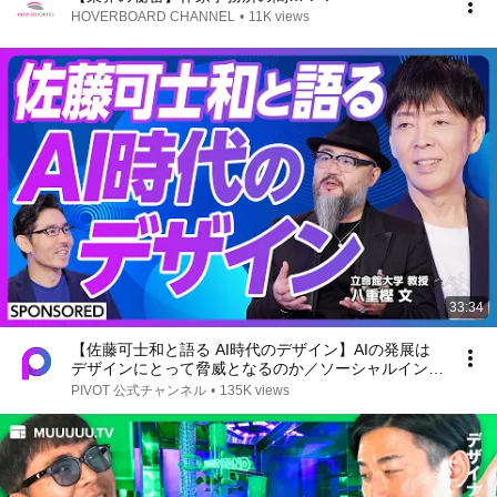
HOVERBOARD CHANNEL
•
11K views
33:34
【佐藤可士和と語る AI時代のデザイン】AIの発展は
デザインにとって脅威となるのか／ソーシャルインパ
クトを生むデザインの共通項／デザイナーは意味の設
PIVOT 公式チャンネル
•
135K views
計者／意味をメンテナンスする