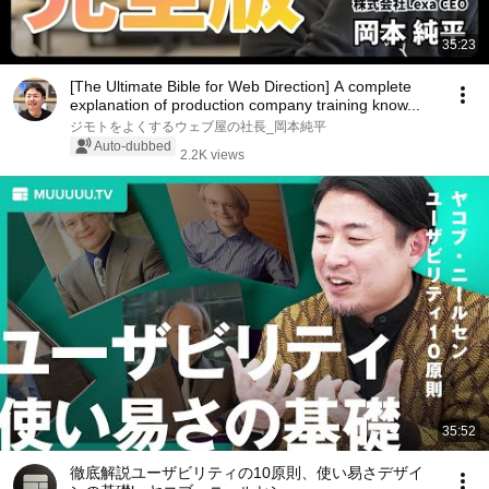
35:23
[The Ultimate Bible for Web Direction] A complete
explanation of production company training know...
ジモトをよくするウェブ屋の社長_岡本純平
Auto-dubbed
2.2K views
35:52
徹底解説ユーザビリティの10原則、使い易さデザイ