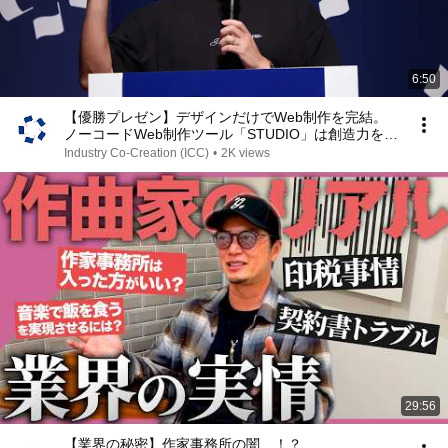
6:50
【優勝プレゼン】デザインだけでWeb制作を完結。
ノーコードWeb制作ツール「STUDIO」は創造力を解
放する世界を創る（ICC KYOTO 2023）
Industry Co-Creation (ICC)
•
2K views
29:56
【業界の秘密】作家事務所の闇…！？