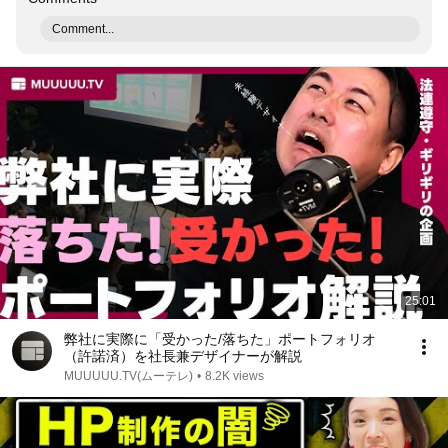
Comment...
25:01
弊社に実際に「受かった/落ちた」ポートフォリオ
（許諾済）を社長兼デザイナーが解説
MUUUUU.TV(ムーテレ)
•
8.2K views