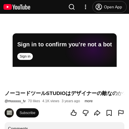
Open App
Sign in to confirm you’re not a bot
Sign in
ノーコードツールSTUDIOはデザイナーの敵なのか?
@
muuuuu_tv
70 likes
4.1K views
3 years ago
more
Subscribe
Comments