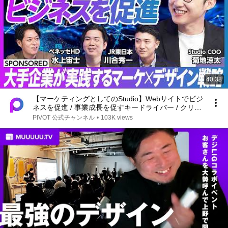
40:38
【マーケティングとしてのStudio】Webサイトでビジ
ネスを促進 / 事業成長を促すキードライバー / クリエ
イティブ / 大手企業導入
PIVOT 公式チャンネル
•
103K views