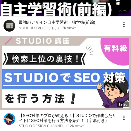
29:59
最強のデザイン自主学習術・独学術(前編)
MUUUUU.TV(ムーテレ)
•
17K views
12:20
【SEO対策のプロが教える！】STUDIOで作成したサ
イトにSEO対策を行う方法を紹介！（字幕付き）
STUDIO DESIGN CHANNEL
•
12K views