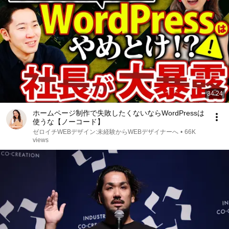
34:24
ホームページ制作で失敗したくないならWordPressは
使うな【ノーコード】
ゼロイチWEBデザイン:未経験からWEBデザイナーへ
•
66K
views