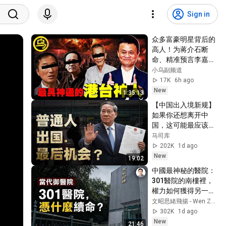
Sign in
众多富豪明星背后的
高人！为蒋介石断
命、精准预言李嘉诚
的一生，临终前泄露
小乌副频道
「改命秘术」，普通
17K
6h ago
人为何忙忙碌碌却赚
New
1:35:13
不到钱？1小时中间
【中国出入境新规】
无广告合集[She's 
如果你还想离开中
Xiaowu 小乌]
国，这可能最应该看
的一个节目
马司库
202K
1d ago
New
19:02
中國最神秘的醫院：
301醫院的南樓裡，
權力如何獲得另一套
生命規則？【文昭思
文昭思緒飛揚 - Wen Zhao Studio
緒飛揚563】
302K
1d ago
New
21:46