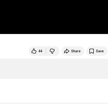
44
Share
Save