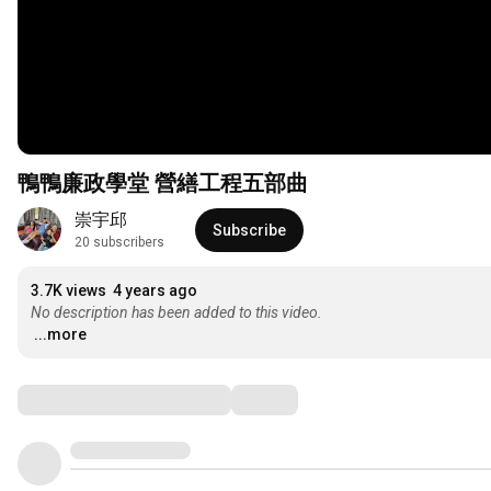
鴨鴨廉政學堂 營繕工程五部曲
崇宇邱
Subscribe
20 subscribers
3.7K views
4 years ago
No description has been added to this video.
...more
Comments