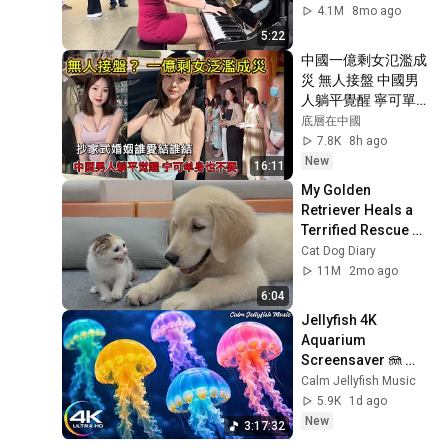
4.1M
8mo ago
5:22
中國一億剩女氾濫成
災 無人接盤 中國男
人躺平覺醒 寧可單身
也不娶 抄家式婚姻誰
底層在中國
愛結誰結
7.8K
8h ago
New
16:11
My Golden 
Retriever Heals a 
Terrified Rescue 
Kitten in Just 3 
Cat Dog Diary
Meetings!
11M
2mo ago
6:04
Jellyfish 4K 
Aquarium 
Screensaver 🪼 
Calming Music, 
Calm Jellyfish Music
Ocean Ambience 
5.9K
1d ago
and Stress Relief
New
3:17:32