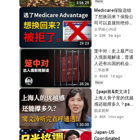
New
3:56:29
Medicare保险选错
了想换回来？保险公
司可以直接拒绝你
——华人退休者必看
古早味心内话
33K
3w ago
29:23
笼中对：史上最严出
入境新规解读，普通
人还有出国的机会
吗？
二爷故事
466K
1d ago
New
35:26
【papi酱&窦文涛】
上海人骨子里的优越
感还能撑多久？papi
酱揭露上海土著的隐
圆桌观察
形困境，窦文涛听完
46K
1mo ago
直呼通透！《#第一
1:30:00
人称复数 》#繁花 #
Japan-US 
对话 #访谈
Coordinated 