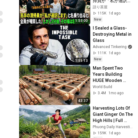
掃員が「私が通訳い
たします」と財閥会
語り茶屋
長に告げた瞬間、全
115K
1d ago
員が嘲笑した。しか
New
1:53:00
し5分後、その場は
I Sealed a Glass-
静まり返った。#動
Destroying Metal in 
エピソード#老後の
Glass
物語 #家族の物語
Advanced Tinkering
111K
1d ago
New
1:11:13
Man Spent Two 
Years Building 
HUGE Wooden 
House for his 
World Build
Family | Start to 
3.4M
1mo ago
Finish by 
43:37
@bjornbrenton
Harvesting Lots Of 
Giant Ginger On The 
High Hills | Full 
Truckload for the 
Phuong Daily Harvesting
Village Market
159K
1d ago