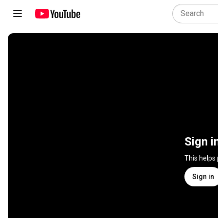
Sign i
This helps
Sign in