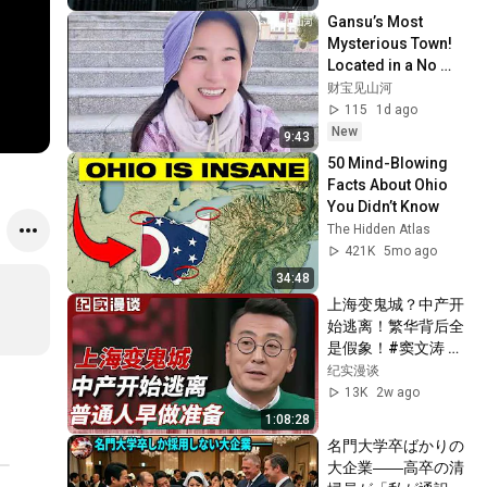
Gansu’s Most 
Mysterious Town! 
Located in a No 
Man's Land, 
财宝见山河
Contested by Two 
115
1d ago
Countries, and 
New
9:43
Home to...
50 Mind-Blowing 
Facts About Ohio 
You Didn’t Know
The Hidden Atlas
421K
5mo ago
34:48
上海变鬼城？中产开
始逃离！繁华背后全
是假象！#窦文涛 #
圆桌派 #梁文道 #北
纪实漫谈
京 #上海 #家庭  #经
13K
2w ago
济 #认知#家庭 #娱
1:08:28
乐圈 #于朦胧
名門大学卒ばかりの
大企業――高卒の清