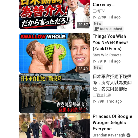
Currency 
Intervention 
三橋TV
Executed! The 
279K
1d ago
Market Cannot 
New
20:57
Defeat a Sovereign 
Auto-dubbed
Currenc...
Things You Wish 
You NEVER Knew! 
(Zack D Films)
Stay Wild Reacts
791K
1d ago
New
28:49
日本軍官拒絕下跪投
降，所有人以為要翻
臉，麥克阿瑟卻做出
了意想不到的決定！
二戰全紀錄
79K
1mo ago
28:36
Princess Of Boogie 
Woogie Delights 
Everyone
Brendan Kavanagh