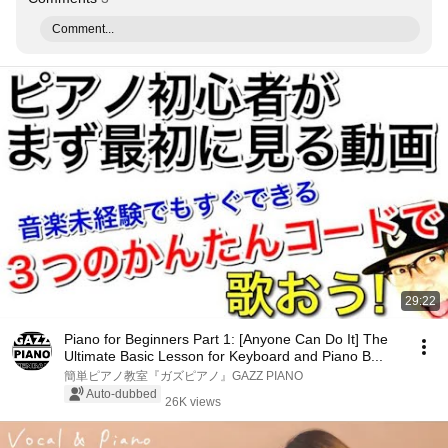
Comment...
29:22
Piano for Beginners Part 1: [Anyone Can Do It] The
Ultimate Basic Lesson for Keyboard and Piano B...
簡単ピアノ教室『ガズピアノ』GAZZ PIANO
Auto-dubbed
26K views