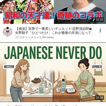
11:10
【感涙】世界で一番美しいデュエット!忌野清志郎✖️
矢野顕子「ひとつだけ」これが最後の共演になってし
まった末期の歌【ガン闘病】※投稿者の意見満載の動
Jクロチャンネル
•
3.3M views
画となっております!
22:38