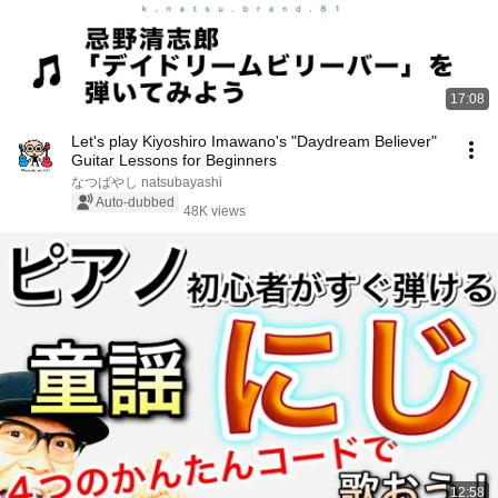
17:08
Let's play Kiyoshiro Imawano's "Daydream Believer"
Guitar Lessons for Beginners
なつばやし natsubayashi
Auto-dubbed
48K views
12:58