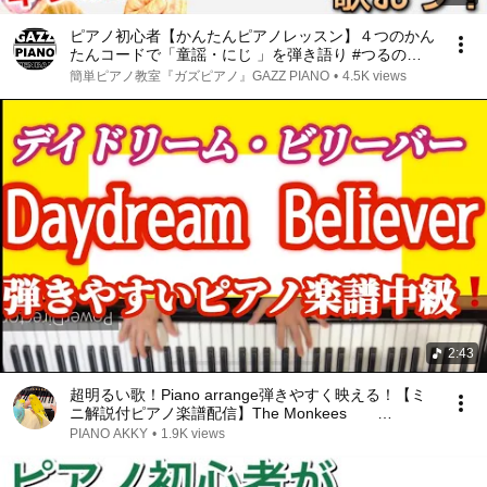
ピアノ初心者【かんたんピアノレッスン】４つのかん
たんコードで「童謡・にじ 」を弾き語り #つるの剛
士 #ピアノ初心者 #ピアノ弾き語り #ピアノ教室 #ピ
簡単ピアノ教室『ガズピアノ』GAZZ PIANO
•
4.5K views
アノ練習 #ピアノレッスン #ピアノ #童謡
2:43
超明るい歌！Piano arrange弾きやすく映える！【ミ
ニ解説付ピアノ楽譜配信】The Monkees
Daydream Believer モンキーズ 忌野清志郎 ヘッ
PIANO AKKY
•
1.9K views
ドホン推奨