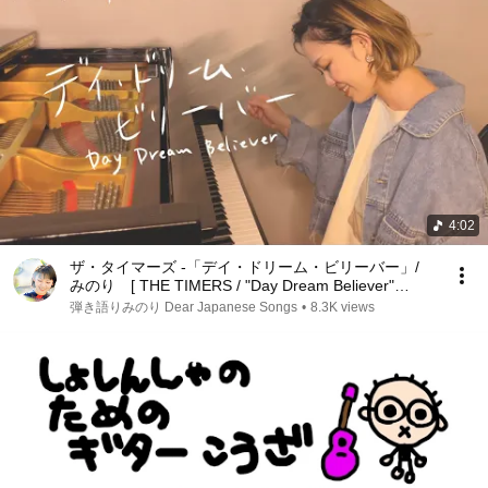
4:02
ザ・タイマーズ -「デイ・ドリーム・ビリーバー」/
みのり [ THE TIMERS / "Day Dream Believer"
coverd by minori ]
弾き語りみのり Dear Japanese Songs
•
8.3K views