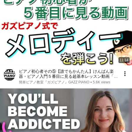
11:14
ピアノ初心者その⑤【誰でもかんたん】けんばん楽
器・ピアノ入門５番目に見る超基本レッスン動画「ガ
ズピアノ式でメロディーを弾こう！」 #ピアノ初心者
簡単ピアノ教室『ガズピアノ』GAZZ PIANO
•
5.6K views
#ピアノ弾き語り #ピアノ教室 #ピアノ練習 #ピアノ