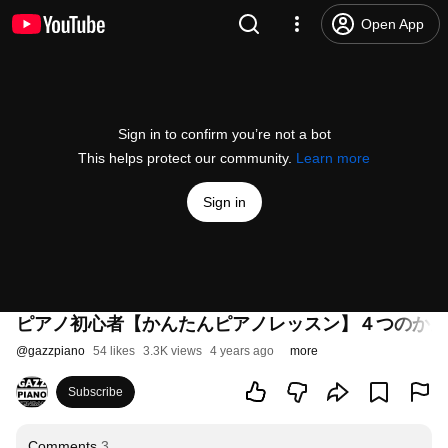
Open App
Sign in to confirm you’re not a bot
This helps protect our community.
Learn more
Sign in
ピアノ初心者【かんたんピアノレッスン】４つのか
@
gazzpiano
54 likes
3.3K views
4 years ago
more
Subscribe
Comments
3