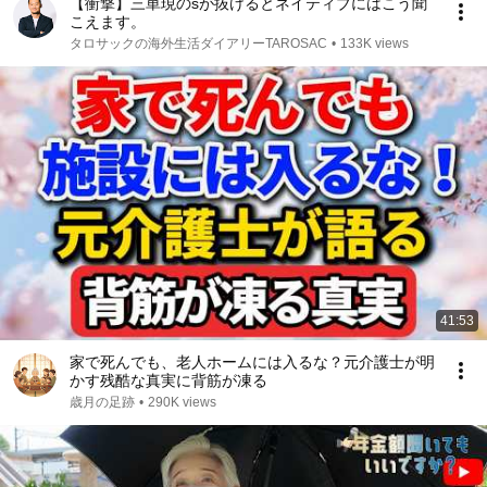
【衝撃】三単現のsが抜けるとネイティブにはこう聞
こえます。
タロサックの海外生活ダイアリーTAROSAC
•
133K views
41:53
家で死んでも、老人ホームには入るな？元介護士が明
かす残酷な真実に背筋が凍る
歳月の足跡
•
290K views