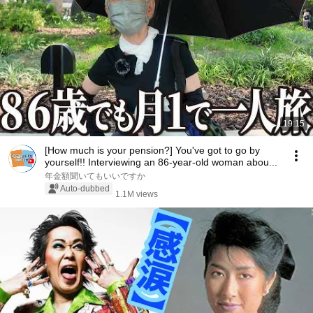
19:15
[How much is your pension?] You've got to go by
yourself!! Interviewing an 86-year-old woman abou...
年金額聞いてもいいですか
Auto-dubbed
1.1M views