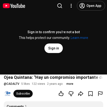
Open App
Sign in to confirm you’re not a bot
This helps protect our community.
Learn more
Sign in
Ojea Quintana: "Hay un compromiso importante de la 
@
CADALTV
5 likes
122 views
2 years ago
more
Subscribe
Comments
1