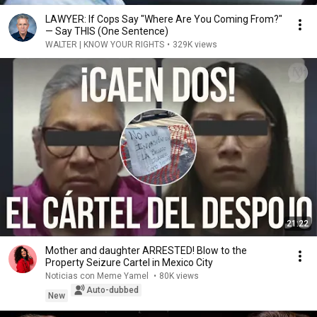
LAWYER: If Cops Say "Where Are You Coming From?"
— Say THIS (One Sentence)
WALTER | KNOW YOUR RIGHTS
•
329K views
21:22
Mother and daughter ARRESTED! Blow to the
Property Seizure Cartel in Mexico City
Noticias con Meme Yamel
•
80K views
Auto-dubbed
New