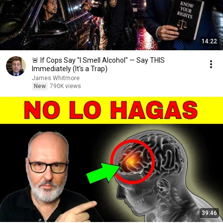
14:22
🚨 If Cops Say "I Smell Alcohol" — Say THIS
Immediately (It's a Trap)
James Whitmore
New
790K views
39:46