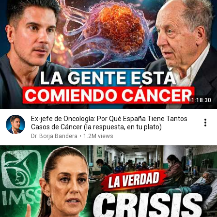
1:18:30
Ex-jefe de Oncología: Por Qué España Tiene Tantos
Casos de Cáncer (la respuesta, en tu plato)
Dr. Borja Bandera
•
1.2M views