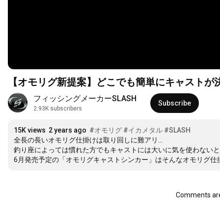
【オモリグ新提案】どこでも簡単にキャストが決ま
フィッシングメーカーSLASH 
Subscribe
2.93K subscribers
15K views
2 years ago
#オモリグ
#イカメタル
#SLASH
全長の長いオモリグ仕掛けは取り回しに難アリ…

釣り座によっては慣れた方でもキャストには大いに気を使わないと
6月発売予定の「オモリグキャストシンカー」はそんなオモリグ仕
Comments are 