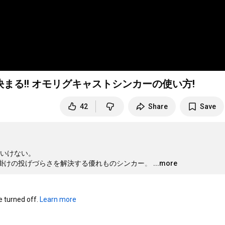
る!! オモリグキャストシンカーの使い方!
42
Share
Save
いけない。

掛けの投げづらさを解決する優れものシンカー。
…
...more
turned off. 
Learn more