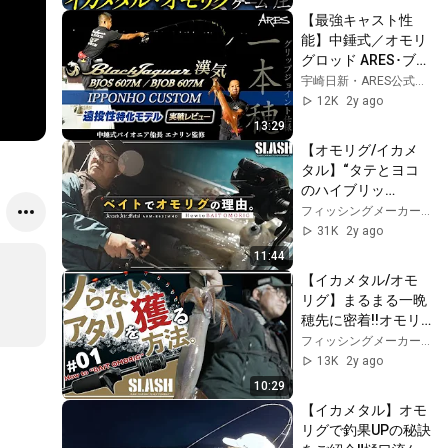
【最強キャスト性
能】中錘式／オモリ
グロッド ARES･ブラ
ックジャガー漢気
宇崎日新・ARES公式チャンネル
607M 一本穂カスタ
12K
2y ago
ム実践レビュー｜継
13:29
ぎのないブランクが
【オモリグ/イカメ
なせる遠投による絶
タル】“タテとヨコ
大なメリットに要注
のハイブリッ
目!!
ド”How to ベイトオ
フィッシングメーカーSLASH
モリグ実践編!!
31K
2y ago
11:44
【イカメタル/オモ
リグ】まるまる一晩
穂先に密着!!オモリ
グのアタリを見極め
フィッシングメーカーSLASH
る。
13K
2y ago
10:29
【イカメタル】オモ
リグで釣果UPの秘訣