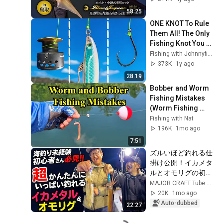
ジャガー漢気の真価
58:25
にも注目
ONE KNOT To Rule 
Them All! The Only 
Fishing Knot You 
Need To Know
Fishing with Johnnyfishalot
373K
1y ago
28:19
Bobber and Worm 
Fishing Mistakes 
(Worm Fishing 
Tips)
Fishing with Nat
196K
1mo ago
7:51
ズルいほど釣れる仕
掛け公開！イカメタ
ルとオモリグの初心
者にこそ使って欲し
MAJOR CRAFT Tube メジャークラフト公式チャンネル
いテクニック！≪ニ
20K
1mo ago
ータックルリポート
Auto-dubbed
22:27
≫