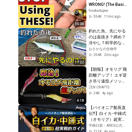
WRONG! (The Basic 
Rules You Need to 
hookedupwi
Know)
554K
11mo ago
10:34
釣れた魚、先にやる
のは血抜き？締め？
冷やし？科学的な正
解を解説
おさかなの生物学
204K
2mo ago
17:22
【朗報】オモリグ 飛
距離アップ！ エギ逆
さ吊り遠投メソッド 
キャスト時のストレ
ZEN CRAFTS
ス解消！【釣り】
24K
4y ago
4:18
【パイオニア船長直
伝!!】白イカ･中錘式
（オモリグ）超実戦
的ガイド｜専用ロッ
宇崎日新・ARES公式チャンネル
ド ARES・ブラック
211K
4y ago