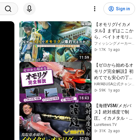
Sign in
【オモリグ/イカメ
タル】まずはここか
ら、ベイトオモリグ
の基本をもう一度!!
フィッシングメーカーSLASH
【実践編】
17K
1y ago
11:59
【ゼロから始めるオ
モリグ完全解説】初
めてでも安心の丁寧
解説！タックル・仕
HAYABUSA公式チャンネル
掛選びからアクショ
59K
1y ago
ン方法まで全てを網
16:43
羅！
【海煙VSM/メガバ
ス】絶対感度で制
圧。イカメタル・オ
モリグゲーム完全解
LureNews.TV
説in鳥取赤碕沖
31K
2y ago
32:01