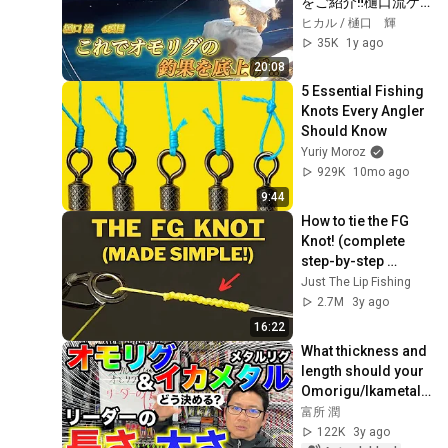
をご紹介‼︎樋口流ケ
ンサキイカ狙い方〜
ヒカル / 樋口 輝
京都京丹後編〜
35K
1y ago
20:08
5 Essential Fishing 
Knots Every Angler 
Should Know
Yuriy Moroz
929K
10mo ago
9:44
How to tie the FG 
Knot! (complete 
step-by-step 
guide!)
Just The Lip Fishing
2.7M
3y ago
16:22
What thickness and 
length should your 
Omorigu/Ikametal 
(metal rig) leader 
富所 潤
be? How long 
122K
3y ago