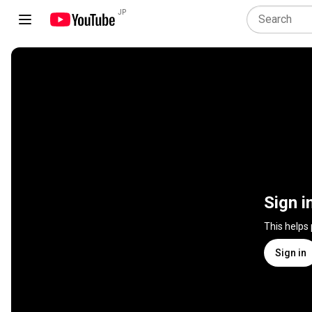
JP
Sign i
This helps
Sign in