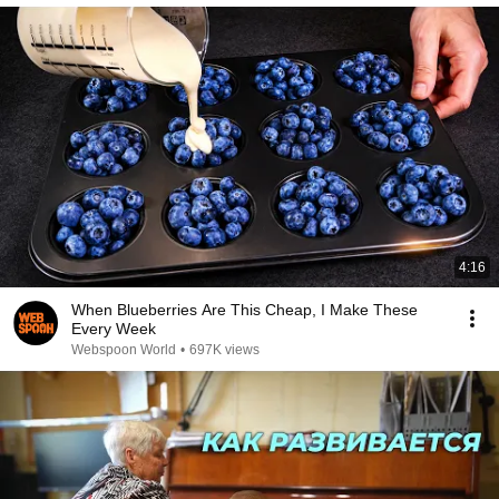
4:16
When Blueberries Are This Cheap, I Make These
Every Week
Webspoon World
•
697K views