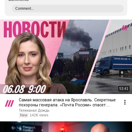
Comment...
53:41
Самая массовая атака на Ярославль. Секретные
похороны генерала. «Почта России» спасет
Wildberries
Телеканал Дождь
New
142K views