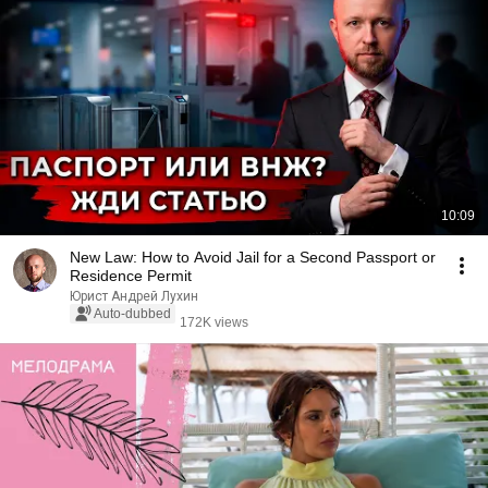
10:09
New Law: How to Avoid Jail for a Second Passport or
Residence Permit
Юрист Андрей Лухин
Auto-dubbed
172K views