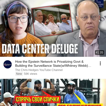
41:35
How the Epstein Network is Privatizing Govt &
Building the Surveillance State(w/Whitney Webb)
|TCHR
The Chris Hedges YouTube Channel
New
58K views