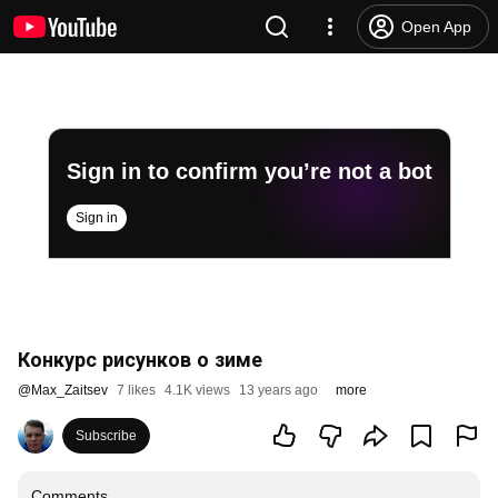
Open App
Sign in to confirm you’re not a bot
Sign in
Конкурс рисунков о зиме
@
Max_Zaitsev
7 likes
4.1K views
13 years ago
more
Subscribe
Comments