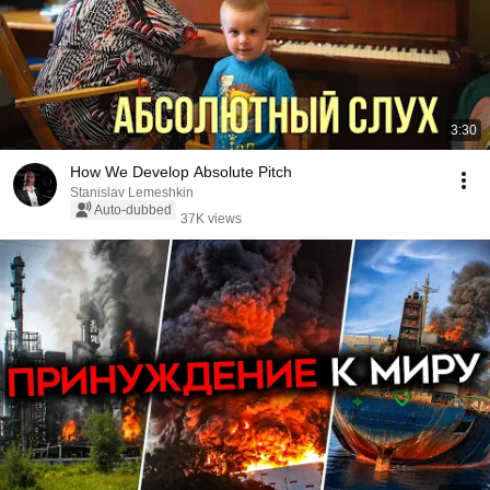
3:30
How We Develop Absolute Pitch
Stanislav Lemeshkin
Auto-dubbed
37K views