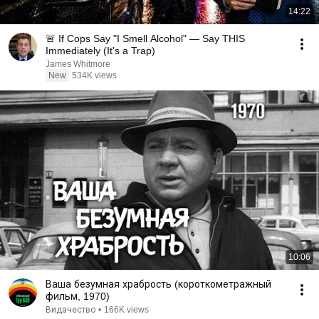
14:22
🚨 If Cops Say "I Smell Alcohol" — Say THIS
Immediately (It's a Trap)
James Whitmore
New
534K views
10:06
Ваша безумная храбрость (короткометражный
фильм, 1970)
Видачество
•
166K views