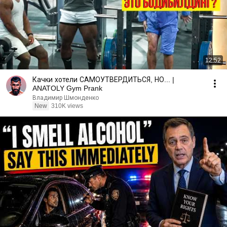
12:52
Качки хотели САМОУТВЕРДИТЬСЯ, НО... |
ANATOLY Gym Prank
Владимир Шмонденко
New
310K views