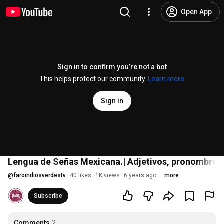
Open App
Sign in to confirm you’re not a bot
This helps protect our community.
Learn more
Sign in
Lengua de Señas Mexicana.| Adjetivos, pronombres 
@
faroindiosverdestv
40 likes
1K views
6 years ago
more
Subscribe
Comments
2