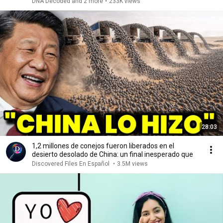
DNA Decoded and 2 more
•
233K views
28:03
1,2 millones de conejos fueron liberados en el
desierto desolado de China: un final inesperado que
Discovered Files En Español
•
3.5M views