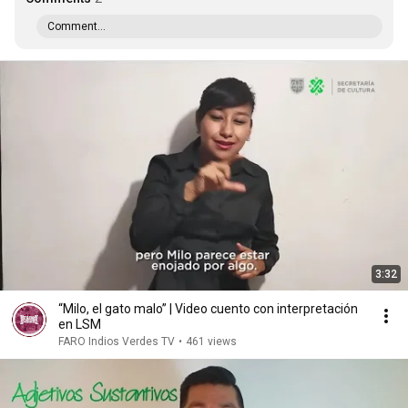
Comment...
3:32
“Milo, el gato malo” | Video cuento con interpretación
en LSM
FARO Indios Verdes TV
•
461 views