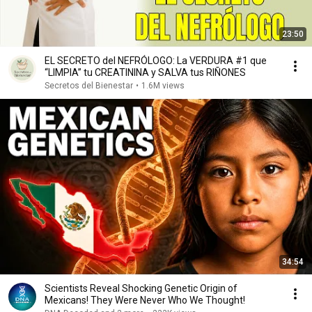
23:50
EL SECRETO del NEFRÓLOGO: La VERDURA #1 que
“LIMPIA” tu CREATININA y SALVA tus RIÑONES
Secretos del Bienestar
•
1.6M views
34:54
Scientists Reveal Shocking Genetic Origin of
Mexicans! They Were Never Who We Thought!