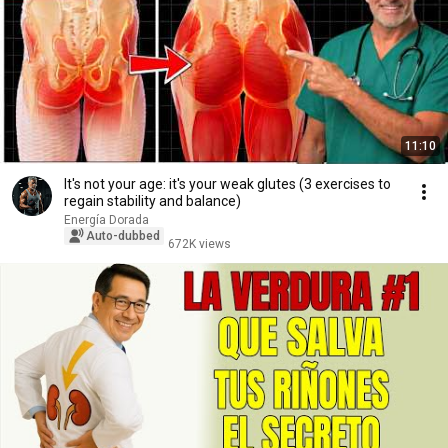
11:10
It's not your age: it's your weak glutes (3 exercises to
regain stability and balance)
Energía Dorada
Auto-dubbed
672K views