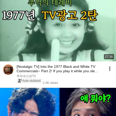
27:36
[Nostalgic TV] Into the 1977 Black and White TV
Commercials~ Part 2! If you play it while you sle...
추억속으로TV
Auto-dubbed
2.4K views