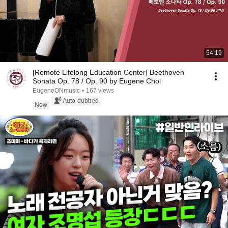
54:19
[Remote Lifelong Education Center] Beethoven
Sonata Op. 78 / Op. 90 by Eugene Choi
EugeneONmusic
•
167 views
Auto-dubbed
New