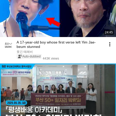
24:45
A 17-year-old boy whose first verse left Yim Jae-
beum stunned
웃긴 테레비
Auto-dubbed
443K views