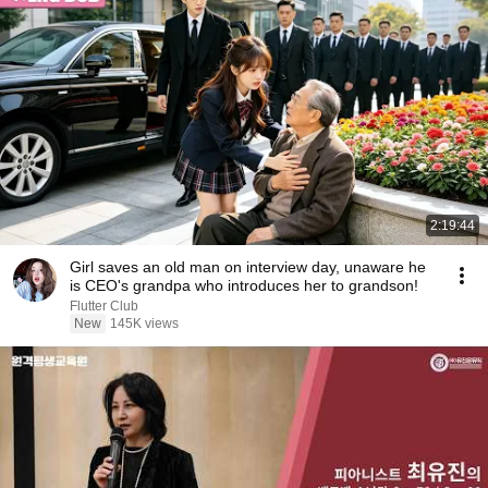
2:19:44
Girl saves an old man on interview day, unaware he
is CEO's grandpa who introduces her to grandson!
Flutter Club
New
145K views