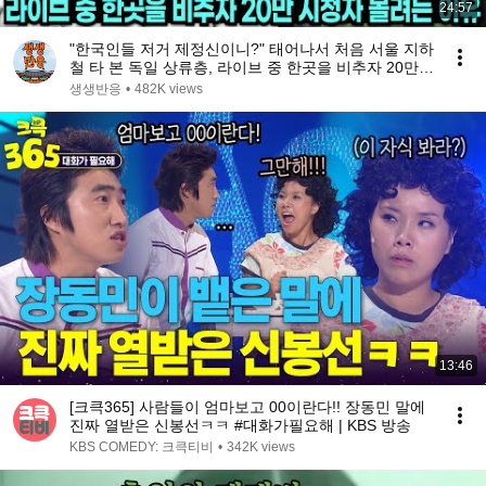
24:57
"한국인들 저거 제정신이니?" 태어나서 처음 서울 지하
철 타 본 독일 상류층, 라이브 중 한곳을 비추자 20만
시청자 몰려든 이유
생생반응
•
482K views
13:46
[크큭365] 사람들이 엄마보고 00이란다!! 장동민 말에
진짜 열받은 신봉선ㅋㅋ #대화가필요해 | KBS 방송
KBS COMEDY: 크큭티비
•
342K views