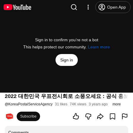
Open App
Sign in to confirm you’re not a bot
This helps protect our community.
Learn more
Sign in
2022 대한민국 우표전시회로 소풍오세요 : 공식 홍보
@
KoreaPostalServiceAgency
31 likes
74K views
3 years ago
more
Subscribe
Comments