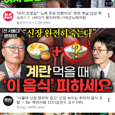
5:10
*여자 조명섭* “노래 전공 안했어요” 완전 옛날 감성 목
소리ㄷㄷ ♪바다가 육지라면♪ l 태군노래자랑
헬로라이프
•
1.2M views
24:54
"서울대 신장 명의의 경고" 신장 녹이는 최악의 음식 조
합 ㅣ Ep. 책과사람 113 (김연수 교수 1부)
책과삶
•
469K views