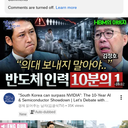
Comments are turned off. 
Learn more
16:32
"South Korea can surpass NVIDIA": The 10-Year AI
& Semiconductor Showdown | Let's Debate with
Gye...
경제 읽어주는 남자(김광석TV)
•
35K views
Auto-dubbed
New