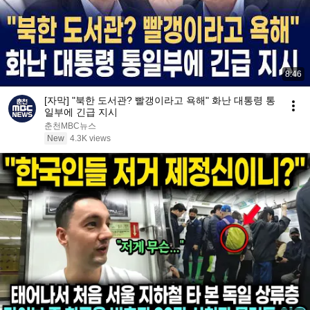
8:46
[자막] "북한 도서관? 빨갱이라고 욕해" 화난 대통령 통
일부에 긴급 지시
춘천MBC뉴스
New
4.3K views