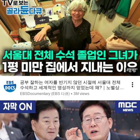
42:41
공부 잘하는 여자를 반기지 않던 시절에 서울대 전체
수석하고 세계적인 명성까지 얻었는데 왜?｜노벨상도
7성급 호텔도 부럽지 않은 어느 학자의 품격｜여백서
EBSDocumentary (EBS 다큐)
•
3M views
원｜건축탐구 집｜#골라듄다큐