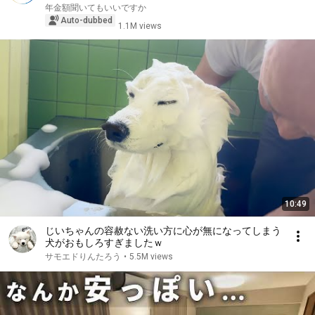
年金額聞いてもいいですか
Auto-dubbed
1.1M views
10:49
じいちゃんの容赦ない洗い方に心が無になってしまう
犬がおもしろすぎましたｗ
サモエドりんたろう
•
5.5M views