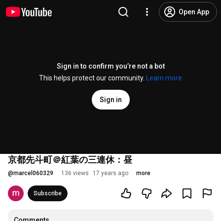
Open App
Sign in to confirm you’re not a bot
This helps protect our community.
Learn more
Sign in
京都先斗町＠紅葉の三連休：昼
@
marcel060329
136 views
17 years ago
more
Subscribe
Comments