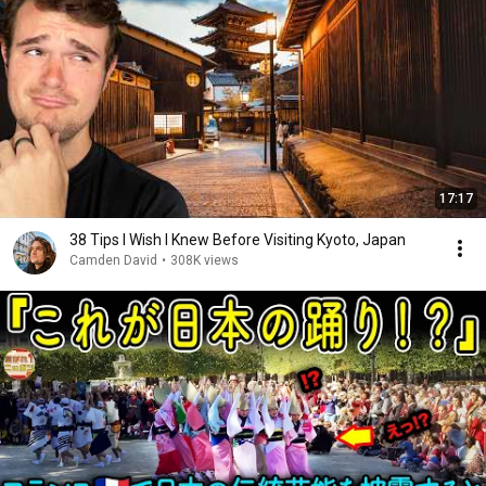
17:17
38 Tips I Wish I Knew Before Visiting Kyoto, Japan
Camden David
•
308K views