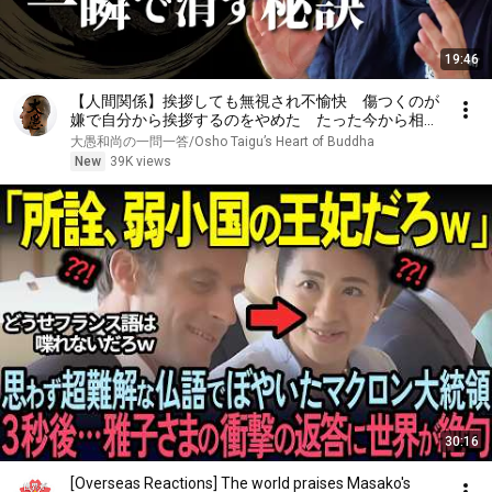
19:46
【人間関係】挨拶しても無視され不愉快 傷つくのが
嫌で自分から挨拶するのをやめた たった今から相手
の返事に振り回されずに済む｢考え方｣｜大愚和尚の一
大愚和尚の一問一答/Osho Taigu’s Heart of Buddha
問一答
New
39K views
30:16
[Overseas Reactions] The world praises Masako's