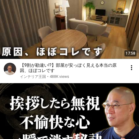
17:58
【9割が勘違い!?】部屋が安っぽく見える本当の原
因、ほぼコレです
インテリア王国
•
488K views