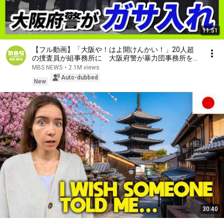
11:51
【フル動画】「大阪や！はよ開けんかい！」20人超
の捜査員が組事務所に 大阪府警が暴力団事務所を家
宅捜索 特殊詐欺の被害金めぐり（2026年7月29日）
MBS NEWS
•
2.1M views
Auto-dubbed
New
30:40