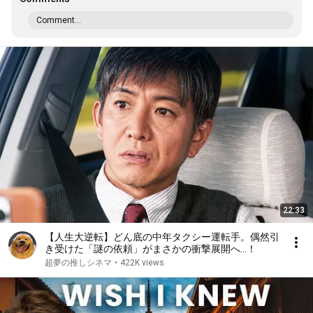
Comment...
22:33
【人生大逆転】どん底の中年タクシー運転手。偶然引
き受けた「謎の依頼」がまさかの衝撃展開へ…！
超夢の推しシネマ
•
422K views