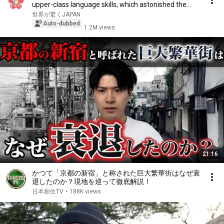
upper-class language skills, which astonished the...
世界が驚くJAPAN
Auto-dubbed
1.2M views
21:16
かつて「京都の新宿」と称された巨大繁華街はなぜ衰
退したのか？現地を巡って徹底解説！
日本創生TV
•
188K views