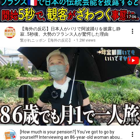
17:06
【海外の反応】日本人がパリで阿波踊りを披露し静
寂…5秒後、大勢のフランス人が驚愕した理由
繋がれニッポン【海外の反応】
•
1.2M views
19:15
[How much is your pension?] You've got to go by
yourself!! Interviewing an 86-year-old woman abou...