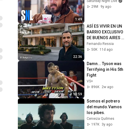
Saturday Night Live
29M
9y ago
1:49
ASÍ ES VIVIR EN UN 
BARRIO EXCLUSIVO 
DE BUENOS AIRES | 
Belgrano, CABA
Fernando Ressia
50K
11d ago
22:36
Damn... Tyson was 
Terrifying in His 5th 
Fight
VS+
896K
2w ago
10:59
Somos el potrero 
del mundo.Vamos 
los pibes.
Cerveza Quilmes
197K
3y ago