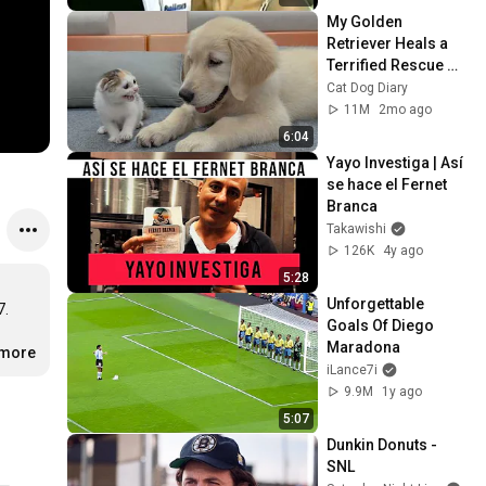
My Golden 
Retriever Heals a 
Terrified Rescue 
Kitten in Just 3 
Cat Dog Diary
Meetings!
11M
2mo ago
6:04
Yayo Investiga | Así 
se hace el Fernet 
Branca
Takawishi
126K
4y ago
5:28
Unforgettable 
 

Goals Of Diego 
Maradona
.more
iLance7i
9.9M
1y ago
5:07
Dunkin Donuts - 
SNL