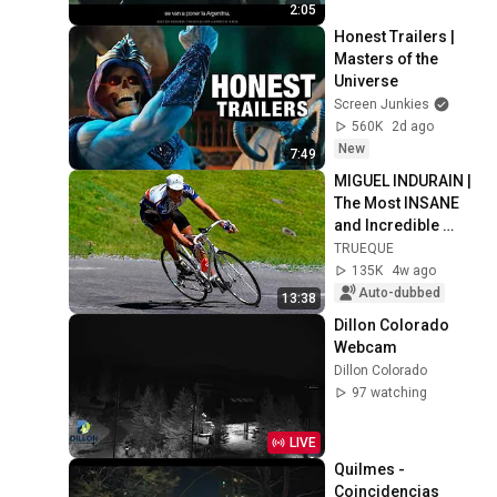
2:05
Honest Trailers | 
Masters of the 
Universe
Screen Junkies
560K
2d ago
New
7:49
MIGUEL INDURAIN | 
The Most INSANE 
and Incredible 
Descent in TOUR DE 
TRUEQUE
FRANCE History!
135K
4w ago
Auto-dubbed
13:38
Dillon Colorado 
Webcam
Dillon Colorado
97 watching
LIVE
Quilmes - 
Coincidencias