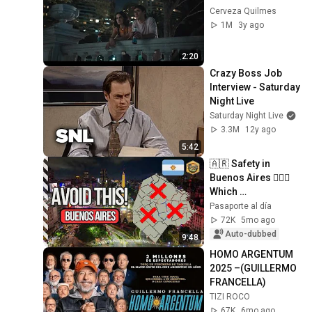
Cerveza Quilmes
1M
3y ago
2:20
Crazy Boss Job 
Interview - Saturday 
Night Live
Saturday Night Live
3.3M
12y ago
5:42
🇦🇷 Safety in 
Buenos Aires 👮🏻‍♂️ 
Which 
Neighborhoods to 
Pasaporte al día
Avoid and How to 
72K
5mo ago
Get Around Without 
Auto-dubbed
9:48
Proble...
HOMO ARGENTUM 
2025 –(GUILLERMO 
FRANCELLA)
TIZI ROCO
67K
6mo ago