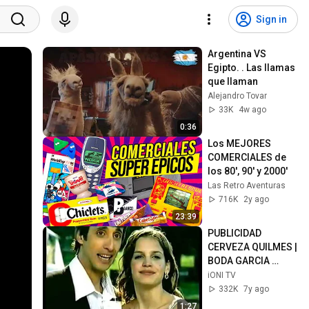
Sign in
Argentina VS 
Egipto. . Las llamas 
que llaman 
Alejandro Tovar
33K
4w ago
0:36
Los MEJORES 
COMERCIALES de 
los 80', 90' y 2000'
Las Retro Aventuras
716K
2y ago
23:39
PUBLICIDAD 
CERVEZA QUILMES | 
BODA GARCIA 
GONZALEZ
iONI TV
332K
7y ago
1:27