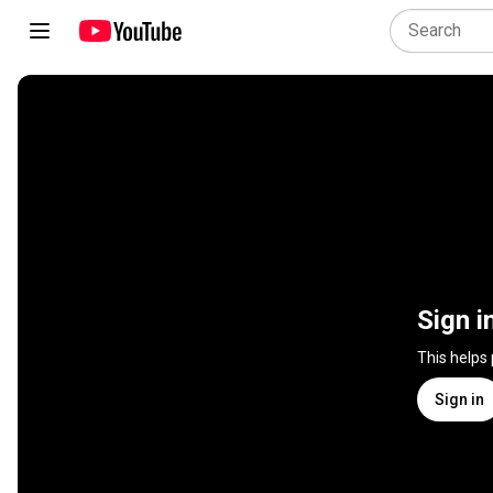
Sign i
This helps
Sign in