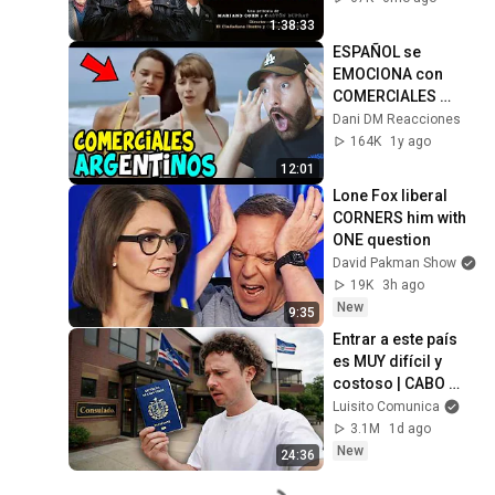
1:38:33
ESPAÑOL se 
EMOCIONA con 
COMERCIALES 
ARGENTINOS 🇦🇷 
Dani DM Reacciones
LOCURA! 🇦🇷
164K
1y ago
12:01
Lone Fox liberal 
CORNERS him with 
ONE question
David Pakman Show
19K
3h ago
New
9:35
Entrar a este país 
es MUY difícil y 
costoso | CABO 
VERDE 🇨🇻
Luisito Comunica
3.1M
1d ago
New
24:36