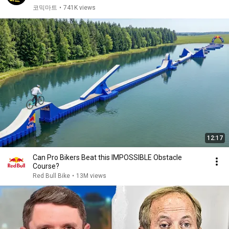
코믹마트
•
741K views
12:17
Can Pro Bikers Beat this IMPOSSIBLE Obstacle
Course?
Red Bull Bike
•
13M views