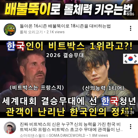
5:36
돌아온 16시즌 배불뚝이로 18시즌을 대비하는법
롤체 오리고기
•
2.1K views
13:26
진짜 비트박스의 신은 누구?! 신의 능력을 가진 한국 비
트박서와 프랑스 비트박스 초고수 무대에 관객들이 난
리난 이유!(해외반응)ㅣ갓탤런트 GOT TALENTㅣ소마
소마의댄스월드☆SOMA DANCEWORLD
•
1.8M views