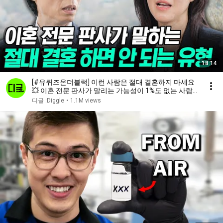
18:14
[#유퀴즈온더블럭] 이런 사람은 절대 결혼하지 마세요
💥 이혼 전문 판사가 말리는 가능성이 1%도 없는 사람
들🚨
디글 :Diggle
•
1.1M views