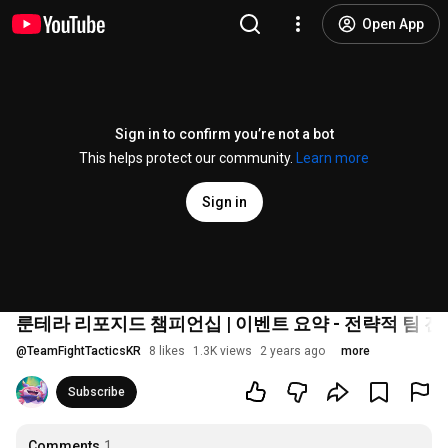
Open App
Sign in to confirm you’re not a bot
This helps protect our community.
Learn more
Sign in
룬테라 리포지드 챔피언십 | 이벤트 요약 - 전략적 팀 전
@
TeamFightTacticsKR
8 likes
1.3K views
2 years ago
more
Subscribe
Comments
1