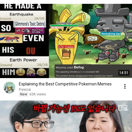
의리뷰
14:51
Explaining the Best Competitive Pokemon Memes
Freezai
New
65K views