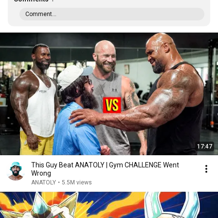
Comment...
17:47
This Guy Beat ANATOLY | Gym CHALLENGE Went
Wrong
ANATOLY
•
5.5M views