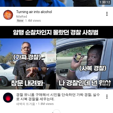
1:30:12
Turning air into alcohol
NileRed
New
1.4M views
15:12
경찰 유니폼 구매해서 시민들 단속하던 가짜 경찰, 실수
로 사복 경찰을 세우는데..
새벽의 뜨거움
•
1.8M views