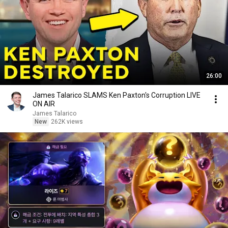
26:00
James Talarico SLAMS Ken Paxton's Corruption LIVE
ON AIR
James Talarico
New
262K views