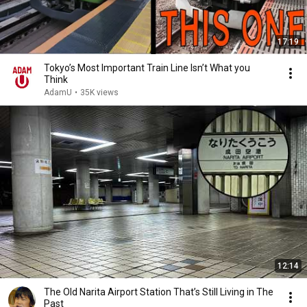
17:19
Tokyo’s Most Important Train Line Isn’t What you
Think
AdamU
•
35K views
12:14
The Old Narita Airport Station That’s Still Living in The
Past