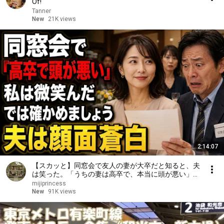
Of!
Tanner
New
21K views
2:14:07
【スカッと】同窓会で友人の妻が大卒だと知ると、夫
は笑った。「うちの妻は高卒で、本当に頭が悪い」私
は微笑んだ。「では、どちらが愚かか確かめましょ
mijiprincess
う」――数分後、夫は顔面蒼白になった……。
New
91K views