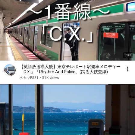
1:33
【英語放送導入後】東京テレポート駅発車メロディー
「C.X.」「Rhythm And Police」(踊る大捜査線)
水カツE531
•
51K views