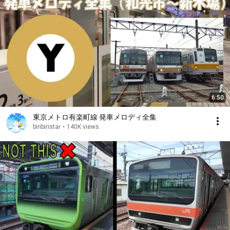
6:50
東京メトロ有楽町線 発車メロディ全集
biribiristar
•
140K views