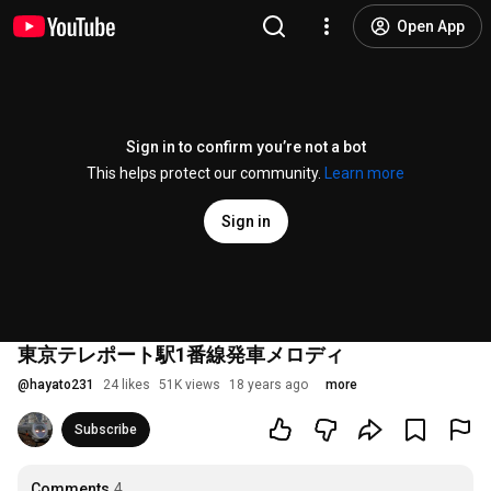
Open App
Sign in to confirm you’re not a bot
This helps protect our community.
Learn more
Sign in
東京テレポート駅1番線発車メロディ
@
hayato231
24 likes
51K views
18 years ago
more
Subscribe
Comments
4