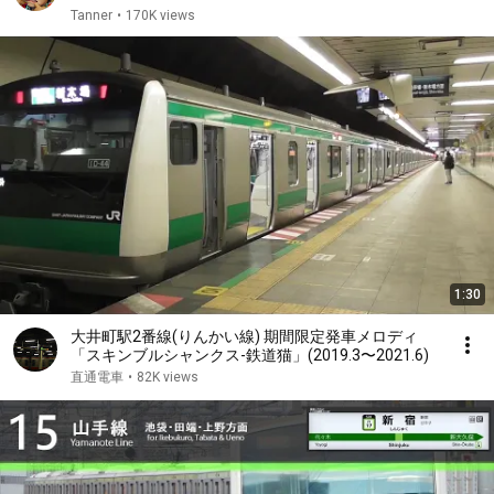
Tanner
•
170K views
1:30
大井町駅2番線(りんかい線) 期間限定発車メロディ
「スキンブルシャンクス-鉄道猫」(2019.3〜2021.6)
直通電車
•
82K views