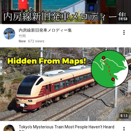
59:58
内房線新旧発車メロディー集
竹岡
New
672 views
8:13
Tokyo's Mysterious Train Most People Haven't Heard