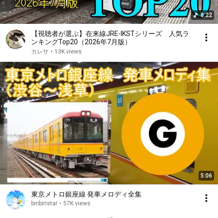
8:22
【視聴者が選ぶ】在来線JRE-IKSTシリーズ 人気ラ
ンキングTop20（2026年7月版）
カレサ
•
13K views
5:06
東京メトロ銀座線 発車メロディ全集
biribiristar
•
57K views