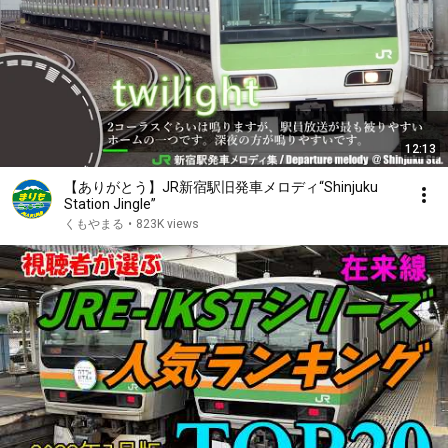
12:13
【ありがとう】JR新宿駅旧発車メロディ“Shinjuku
Station Jingle”
くもやまる
•
823K views