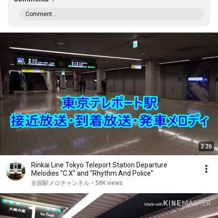
Comment...
3:26
Rinkai Line Tokyo Teleport Station Departure
Melodies "C.X" and "Rhythm And Police"
全国駅メロチャンネル
•
58K views