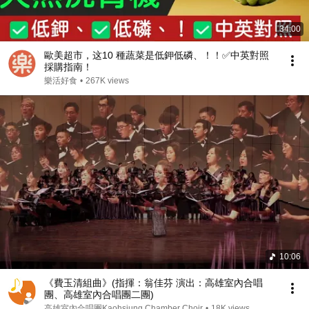
34:00
歐美超市，这10 種蔬菜是低鉀低磷、！！✅中英對照
採購指南！
樂活好食
•
267K views
10:06
《費玉清組曲》(指揮：翁佳芬 演出：高雄室內合唱
團、高雄室內合唱團二團)
高雄室內合唱團Kaohsiung Chamber Choir
•
18K views