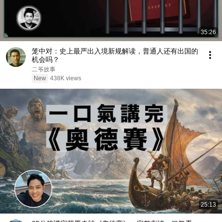
35:26
笼中对：史上最严出入境新规解读，普通人还有出国的
机会吗？
二爷故事
New
438K views
25:13