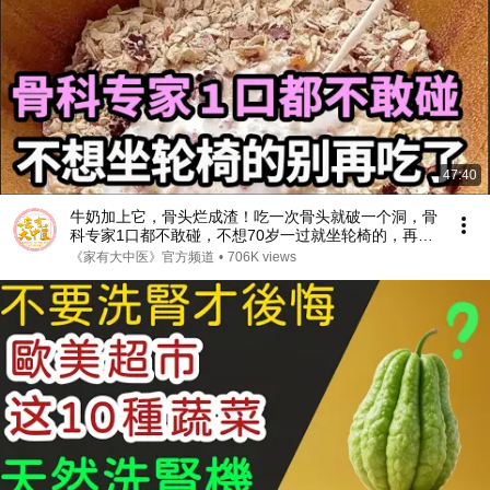
47:40
牛奶加上它，骨头烂成渣！吃一次骨头就破一个洞，骨
科专家1口都不敢碰，不想70岁一过就坐轮椅的，再喜
欢都要忌口！【家庭大医生】
《家有大中医》官方频道
•
706K views