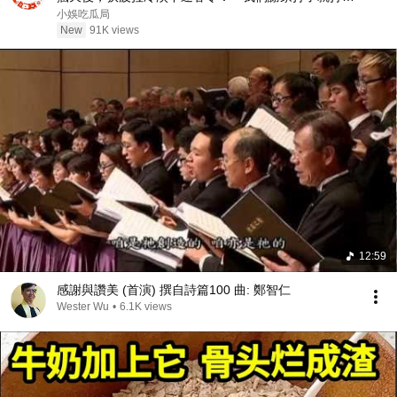
了！」 #王菲 #謝霆鋒 #張柏芝 #Lucas #謝振軒
小娛吃瓜局
New
91K views
12:59
感謝與讚美 (首演) 撰自詩篇100 曲: 鄭智仁
Wester Wu
•
6.1K views