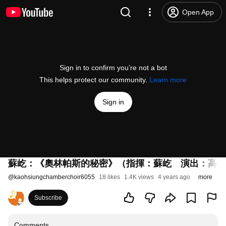
Open App
Sign in to confirm you’re not a bot
This helps protect our community.
Learn more
Sign in
蘇屹：《奧林帕斯的秘密》（指揮：蘇屹 演出：高雄
@
kaohsiungchamberchoir6055
18 likes
1.4K views
4 years ago
more
Subscribe
Comments