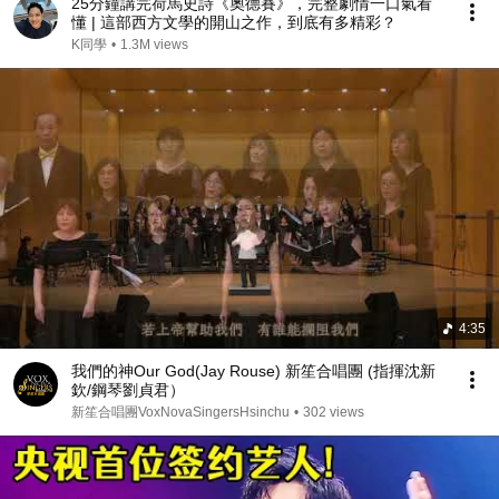
25分鐘講完荷馬史詩《奧德賽》，完整劇情一口氣看
懂 | 這部西方文學的開山之作，到底有多精彩？
K同學
•
1.3M views
4:35
我們的神Our God(Jay Rouse) 新笙合唱團 (指揮沈新
欽/鋼琴劉貞君）
新笙合唱團VoxNovaSingersHsinchu
•
302 views