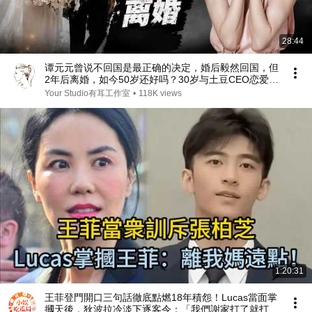
28:44
谭元元曾说不回国是最正确的决定，婚后毅然回国，但
2年后离婚，如今50岁还好吗？30岁与土豆CEO恋爱
后，对婚姻不再抱希望。
Your Studio有耳工作室
•
118K views
1:20:31
王菲登門開口三句話徹底點燃18年積怨！Lucas當面掌
摑天後，狄波拉冷淡下逐客令：「我們謝家打了就打