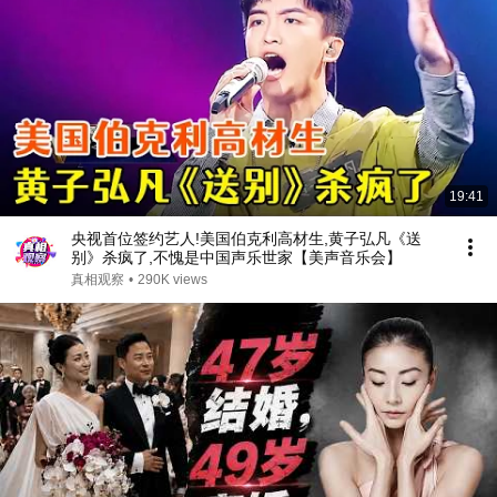
19:41
央视首位签约艺人!美国伯克利高材生,黄子弘凡《送
别》杀疯了,不愧是中国声乐世家【美声音乐会】
真相观察
•
290K views