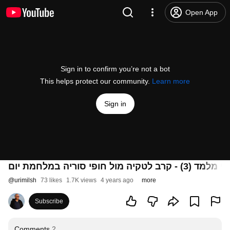
Open App
Sign in to confirm you’re not a bot
This helps protect our community.
Learn more
Sign in
ופי סוריה במלחמת יום
@
urimilsh
73 likes
1.7K views
4 years ago
more
Subscribe
Comments
2