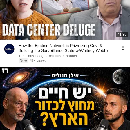
41:35
How the Epstein Network is Privatizing Govt &
Building the Surveillance State(w/Whitney Webb)
|TCHR
The Chris Hedges YouTube Channel
New
79K views