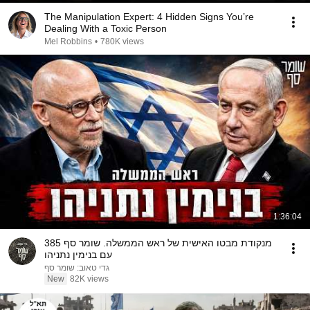
The Manipulation Expert: 4 Hidden Signs You’re
Dealing With a Toxic Person
Mel Robbins
•
780K views
1:36:04
מנקודת מבטו האישית של ראש הממשלה. שומר סף 385
עם בנימין נתניהו
גדי טאוב: שומר סף
New
82K views