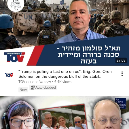
27:03
"Trump is pulling a fast one on us": Brig. Gen. Oren
Solomon on the dangerous bluff of the stabil...
6.4K views
•
TOV אקטואליה יהודית
Auto-dubbed
New