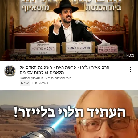
44:03
הרב מאיר אליהו • פרשת ראה • השפעת האדם על
מלאכים ועולמות עליונים
בית הכנסת מוסאיוף הערוץ הרשמי
New
11K views