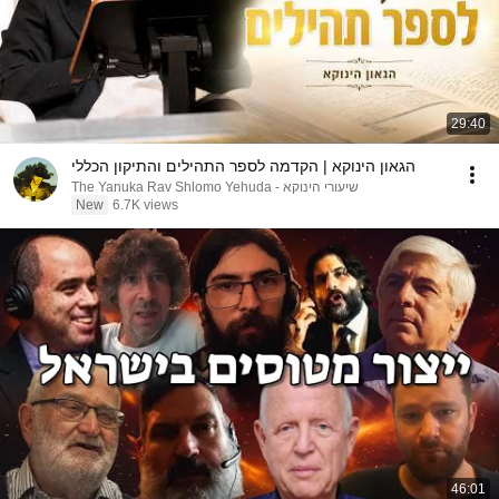
29:40
הגאון הינוקא | הקדמה לספר התהילים והתיקון הכללי
שיעורי הינוקא - The Yanuka Rav Shlomo Yehuda
New
6.7K views
46:01