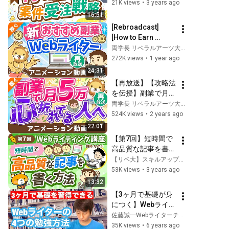
3万円を目指すバナ
21K views
•
3 years ago
ーデザイン講座】
16:51
[Rebroadcast] 
[How to Earn 
30,000 Yen a 
両学長 リベラルアーツ大学
Month] A Thorough 
272K views
•
1 year ago
Explanation of the 
24:31
"Appeal" and 
【再放送】【攻略法
"Pitfal...
を伝授】副業で月5
万円稼ぐための9つ
両学長 リベラルアーツ大学
のポイント【稼ぐ 
524K views
•
2 years ago
実践編】：（アニメ
22:01
動画）第153回
【第7回】短時間で
高品質な記事を書く
方法【Webライティ
【リベ大】スキルアップチャンネル
ング講座】
53K views
•
3 years ago
13:32
【3ヶ月で基礎が身
につく】Webライタ
ーの4つの勉強方法
佐藤誠一Webライターチャンネル
35K views
•
6 years ago