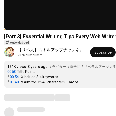
[Part 3] Essential Writing Tips Every Web Writ
Auto-dubbed
【リベ大】スキルアップチャンネル
Subscribe
207K subscribers
124K views
3 years ago
#ライター
#両学長
#リベラルアーツ大
00:50
 Title Points

└
00:54
 ① Include 3-4 keywords

└
01:40
 ② Aim for 32-40 characters
…
...more
Comments