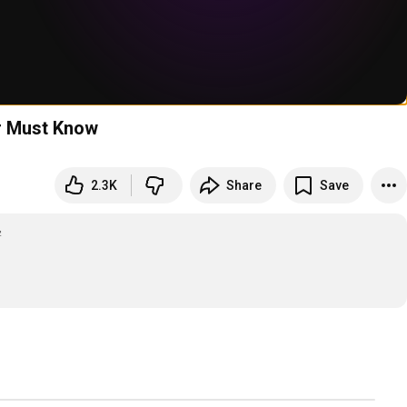
er Must Know
2.3K
Share
Save
学