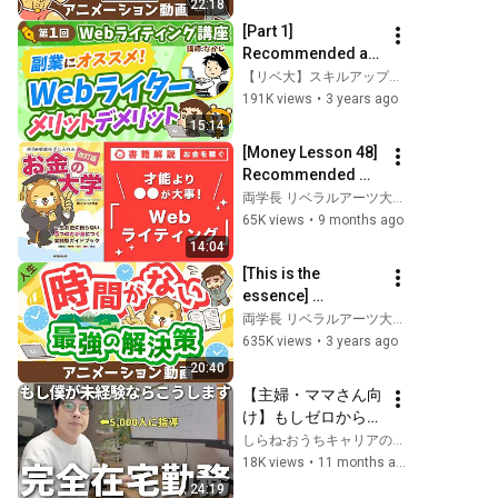
22:18
（アニメ動画）第
[Part 1] 
259回
Recommended as 
a side job! The 
【リベ大】スキルアップチャンネル
pros and cons of 
191K views
•
3 years ago
being a "web 
15:14
writer"
[Money Lesson 48] 
Recommended 
Side Hustle 
両学長 リベラルアーツ大学
Introduction Part 3: 
65K views
•
9 months ago
Web Writing 
14:04
[Revised Edition: 
[This is the 
Mone...
essence] 
Explaining the 
両学長 リベラルアーツ大学
"best solution" to 
635K views
•
3 years ago
making time 
20:40
[Philosophy of 
【主婦・ママさん向
life]: (Animat...
け】もしゼロから在
宅ワークを始めるな
しらね-おうちキャリアの始め方
ら、絶対この順番で
18K views
•
11 months ago
行動します
24:19