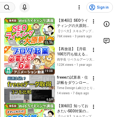
Sign in
【第4回】SEOライ
ティングの大原則
【Webライティング
【リベ大】スキルアップチャンネル
講座】
76K views
•
3 years ago
11:36
【再放送】【月収
100万円も狙える】
ブログ起業のために
両学長 リベラルアーツ大学
買うべきもの6選
122K views
•
1 year ago
【これで全部です】
19:08
【稼ぐ 実践編】：
freeeの試算表・仕
（アニメ動画）第
訳帳をダウンロード
325回
する3つの方法｜直
Time Design Lab | ひとり会計士 宮本大樹
接・Claude MCP・
14 views
•
7 days ago
Pythonを比較
6:59
【第6回】知ってお
きたいSEO対策のポ
イント【Webライテ
【リベ大】スキルアップチャンネル