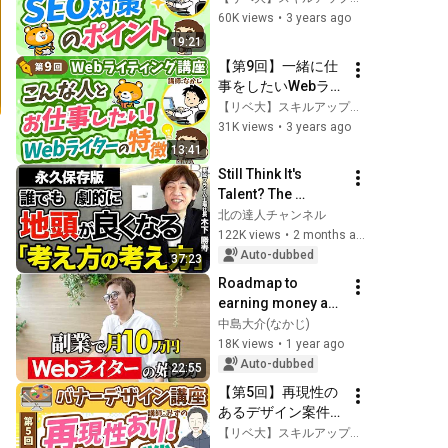
ィング講座】
60K views
•
3 years ago
19:21
【第9回】一緒に仕
事をしたいWebライ
ターの特徴【Webラ
【リベ大】スキルアップチャンネル
イティング講座】
31K views
•
3 years ago
13:41
Still Think It's 
Talent? The 
"Thinking Patterns" 
北の達人チャンネル
to Improve Your 
122K views
•
2 months ago
Natural 
Auto-dubbed
37:23
Intelligence in 3 
Roadmap to 
Weeks
earning money as 
a web writer
中島大介(なかじ)
18K views
•
1 year ago
Auto-dubbed
22:55
【第5回】再現性の
あるデザイン案件受
注戦略【半年で月収
【リベ大】スキルアップチャンネル