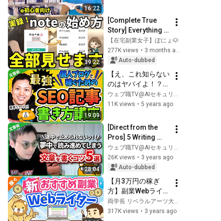
16:22
[Complete True 
Story] Everything 
from registering 
【在宅副業女子】ぽにょ🐶
for note to 
277K views
•
3 months ago
monetizing it 
Auto-dubbed
39:22
revealed!
【え、これ知らない
のはヤバイよ！？】
ブログ初心者でも知
ウェブ職TV@AIセキュリティ専門
っておくべきSEOラ
11K views
•
5 years ago
イティング
19:09
[Direct from the 
Pros] 5 Writing 
Tips to Keep Your 
ウェブ職TV@AIセキュリティ専門
Readers Engaged 
26K views
•
3 years ago
to the End
Auto-dubbed
28:04
【月3万円の稼ぎ
方】副業Webライタ
ーの「魅力」「落と
両学長 リベラルアーツ大学
し穴」を徹底解説
317K views
•
3 years ago
【稼ぐ 実践編】：