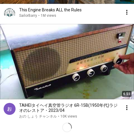
This Engine Breaks ALL the Rules
SailorBarry
•
1M views
6:51
TAIHEIタイヘイ真空管ラジオ 6R-15B(1950年代)ラジ
オのレストア・2023/04
おの しょう チャンネル
•
10K views