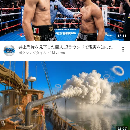
15:11
井上尚弥を見下した巨人…3ラウンドで現実を知った
ボクシングタイム
•
1M views
23:07