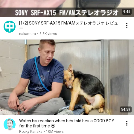
9:45
[1/2] SONY SRF-AX15 FM/AMステレオラジオ レビュ
ー
nakamura
•
3.8K views
54:59
Watch his reaction when he’s told he’s a GOOD BOY
for the first time 🥹
Rocky Kanaka
•
10M views