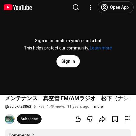
Open App
Sign in to confirm you’re not a bot
This helps protect our community.
Learn more
Sign in
メンテナンス 真空管 FM/AMラジオ 松下（ナショナル)
@
radiokits3862
6 likes
1.4K views
11 years ago
more
Subscribe
Comments
2