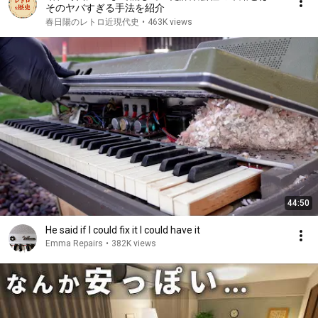
そのヤバすぎる手法を紹介
春日陽のレトロ近現代史
•
463K views
44:50
He said if I could fix it I could have it
Emma Repairs
•
382K views