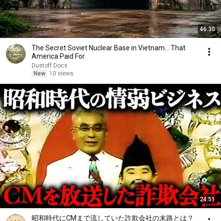
46:30
The Secret Soviet Nuclear Base in Vietnam... That
America Paid For
Dustoff Docs
New
10 views
24:51
昭和時代にCMまで流していた詐欺会社の末路とは？