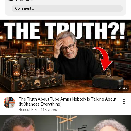
Comment...
20:42
The Truth About Tube Amps Nobody Is Talking About
(It Changes Everything)
Honest HiFi
•
16K views