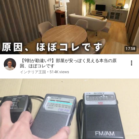
17:58
【9割が勘違い!?】部屋が安っぽく見える本当の原
因、ほぼコレです
インテリア王国
•
514K views