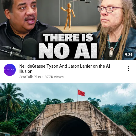
9:24
Neil deGrasse Tyson And Jaron Lanier on the AI
Illusion
StarTalk Plus
•
877K views