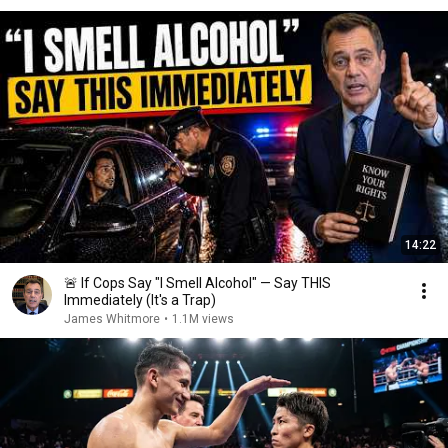
14:22
🚨 If Cops Say "I Smell Alcohol" — Say THIS
Immediately (It's a Trap)
James Whitmore
•
1.1M views