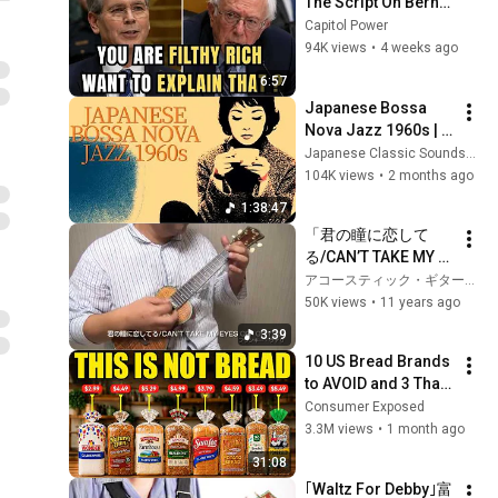
The Script On Bernie 
Sanders With One 
Capitol Power
Biden Question
94K views
•
4 weeks ago
6:57
Japanese Bossa 
Nova Jazz 1960s | 
Two Sugars, No 
Japanese Classic Soundscapes
Hurry
104K views
•
2 months ago
1:38:47
「君の瞳に恋して
る/CAN’T TAKE MY 
EYES OFF OF YOU」
アコースティック・ギター・マガジン
富永寛之のソロ・ウ
50K views
•
11 years ago
クレレ Vol.12
3:39
10 US Bread Brands 
to AVOID and 3 That 
Are Actually Safe
Consumer Exposed
3.3M views
•
1 month ago
31:08
｢Waltz For Debby｣富