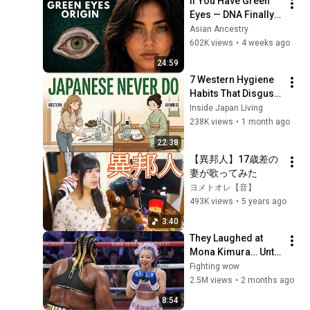
If You Have Green 
人・Get Along 
Eyes — DNA Finally 
Together
Revealed Where 
Asian Ancestry
They Really Come 
602K views
•
4 weeks ago
From
24:59
7 Western Hygiene 
Habits That Disgust 
Japanese People — 
Inside Japan Living
Stop Doing These 
238K views
•
1 month ago
Now
22:38
【異邦人】17歳差の
妻が歌ってみた
ヨメトオレ【音】
493K views
•
5 years ago
3:40
They Laughed at 
Mona Kimura… Until 
the Brutal KOs 
Fighting wow
Started
2.5M views
•
2 months ago
8:54