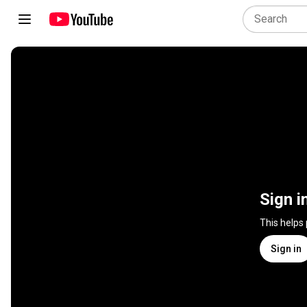
Sign i
This helps
Sign in