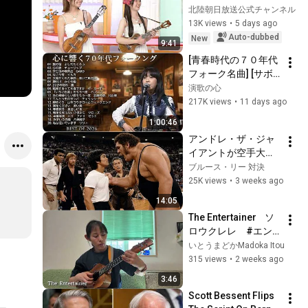
Kogomiyui Live in 
北陸朝日放送公式チャンネル
――
Studio
13K views
•
5 days ago
Auto-dubbed
New
9:41
[青春時代の７０年代
フォーク名曲] [サボ
テンの花 チューリッ
演歌の心
プ] [赤ちょうちん か
217K views
•
11 days ago
ぐや姫] [雨の物語 イ
1:00:46
ルカ] [落陽 よしだた
アンドレ・ザ・ジャ
くろう] [精霊流し グ
イアントが空手大会
レープ] [ささやかな
でブルース・リーを
ブルース・リー 対決
この人生 風]他
つかんだ — 5秒後、
25K views
•
3 weeks ago
モハメド・アリが立
14:05
ち上がった
The Entertainer    ソ
ロウクレレ　#エン
ターテイナー
いとうまどかMadoka Itou
315 views
•
2 weeks ago
3:46
Scott Bessent Flips 