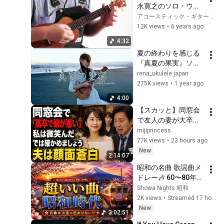
永寛之のソロ・ウク
レレVol.22
アコースティック・ギター・マガジン
12K views
•
6 years ago
4:32
夏の終わりを感じる
『真夏の果実』ソロ
ウクレレ / I played 
rena_ukulele japan
"Manatsu no Kajitsu" 
275K views
•
1 year ago
on the ukulele ⎹ by 
4:00
rena
【スカッと】同窓会
で友人の妻が大卒だ
と知ると、夫は笑っ
mijiprincess
た。「うちの妻は高
77K views
•
23 hours ago
卒で、本当に頭が悪
New
2:14:07
い」私は微笑んだ。
昭和の名曲 歌謡曲メ
「では、どちらが愚
ドレー🎶 60〜80年代
かか確かめましょ
ヒット曲｜涙がこぼ
Showa Nights 昭和
う」――数分後、夫
れるほど懐かしい名
2K views
•
Streamed 17 hours ago
は顔面蒼白になっ
曲集✨ 百万本のバ
New
た……。
3:02:51
ラ・青春の影・愛