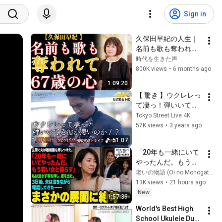
Sign in
久保田早紀の人生｜
名前も歌も奪われた
日々から、67歳で見
時代を生きた声
つけた幸せへ。35年
800K views
•
6 months ago
後の真実
1:09:20
【 驚き 】ウクレレっ
て凄っ！弾いいてる
方が凄いのか！？ウ
Tokyo Street Live 4K
クレレのイメージが
57K views
•
3 years ago
変わりした！　" 
51:07
JIREH  " 2022.12.22 
「20年も一緒にいて
横須賀路上ライブ ロ
やったんだ。もう若
ング 4K映像
い女と暮らす」玄関
老いの物語 (Oi no Monogatari)
で夫は離婚届を押し
13K views
•
21 hours ago
つけた。私は迷わず
New
1:57:39
判を押し、家を出
World's Best High 
た。3日後、夫は泣き
School Ukulele Duo: 
ながら電話してきた