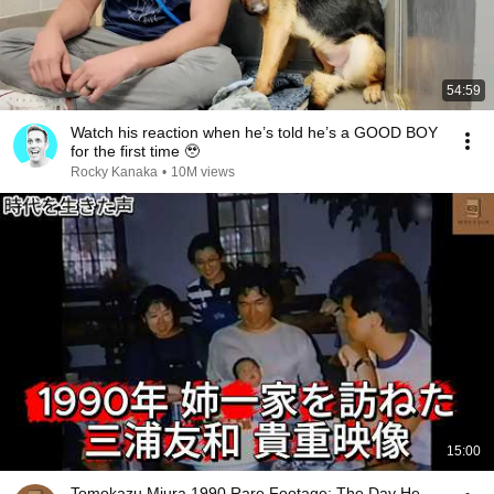
54:59
Watch his reaction when he’s told he’s a GOOD BOY
for the first time 🥹
Rocky Kanaka
•
10M views
15:00
Tomokazu Miura 1990 Rare Footage: The Day He