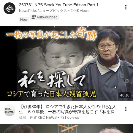
260731 NPS Stock YouTube Edition Part 1
NewsPicks /ニューズピックス
•
244K views
Auto-dubbed
New
46:10
【戦後80年】 ロシアで生きた日本人女性の壮絶な人
生…６０年後、一枚の写真が奇跡を起こす「私を探し
て〜ロシアで育った日本人残留孤児〜」（２００５年
福岡・佐賀 KBC NEWS
•
731K views
ＫＢＣ制作）