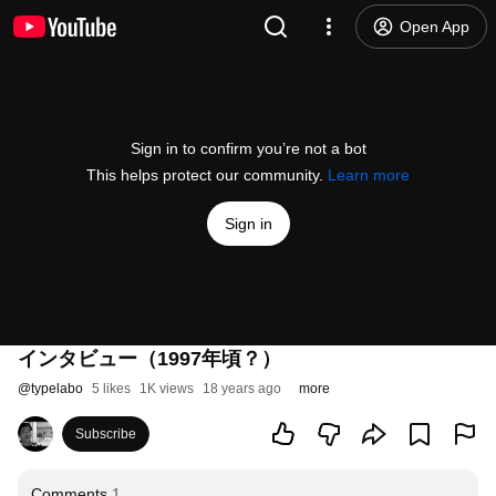
Open App
Sign in to confirm you’re not a bot
This helps protect our community.
Learn more
Sign in
インタビュー（1997年頃？）
@
typelabo
5 likes
1K views
18 years ago
more
Subscribe
Comments
1