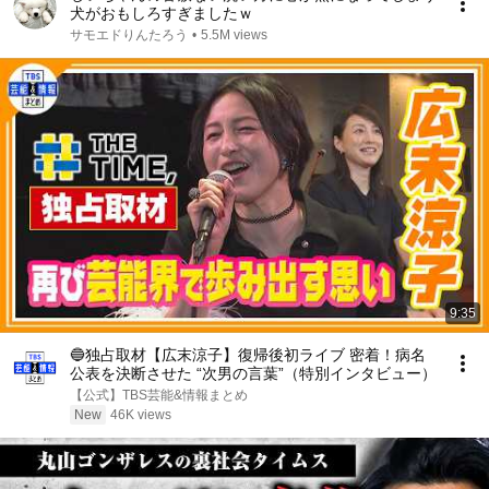
犬がおもしろすぎましたｗ
サモエドりんたろう
•
5.5M views
9:35
🔵独占取材【広末涼子】復帰後初ライブ 密着！病名
公表を決断させた “次男の言葉”（特別インタビュー）
【公式】TBS芸能&情報まとめ
New
46K views