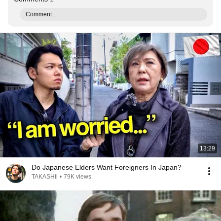
Comment...
13:29
Do Japanese Elders Want Foreigners In Japan?
TAKASHii
•
79K views