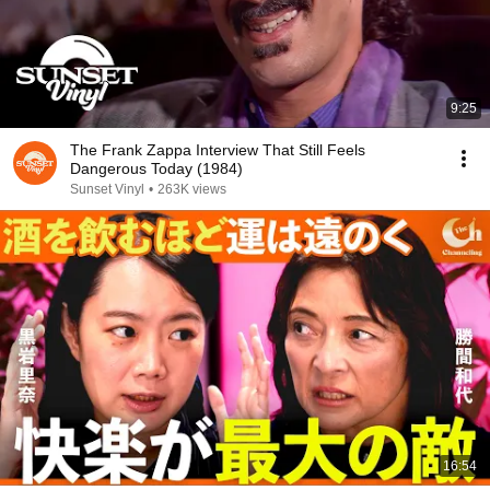
9:25
The Frank Zappa Interview That Still Feels
Dangerous Today (1984)
Sunset Vinyl
•
263K views
16:54