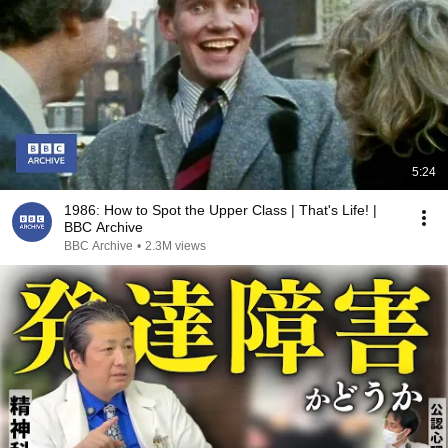
5:24
1986: How to Spot the Upper Class | That's Life! |
BBC Archive
BBC Archive
•
2.3M views