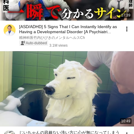
17:39
[ASD/ADHD] 5 Signs That I Can Instantly Identify as
Having a Developmental Disorder [A Psychiatri...
精神科医竹内ひびきのメンタルヘルスCh
Auto-dubbed
3.1M views
10:49
じいちゃんの容赦ない洗い方に心が無になってしまう