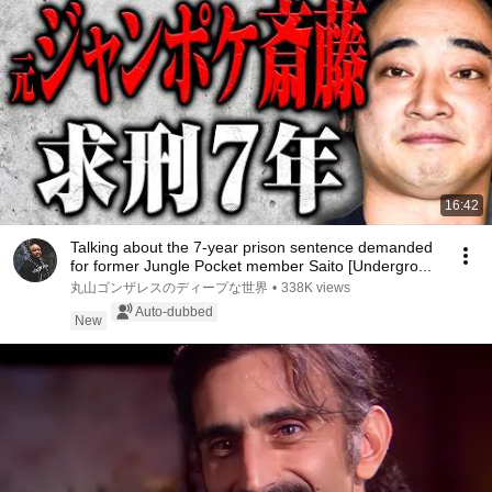
16:42
Talking about the 7-year prison sentence demanded
for former Jungle Pocket member Saito [Undergro...
丸山ゴンザレスのディープな世界
•
338K views
Auto-dubbed
New