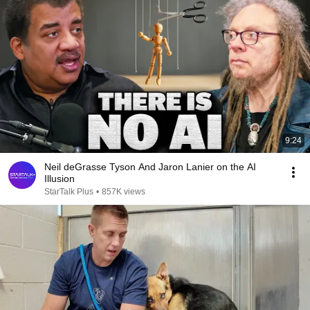
9:24
Neil deGrasse Tyson And Jaron Lanier on the AI
Illusion
StarTalk Plus
•
857K views